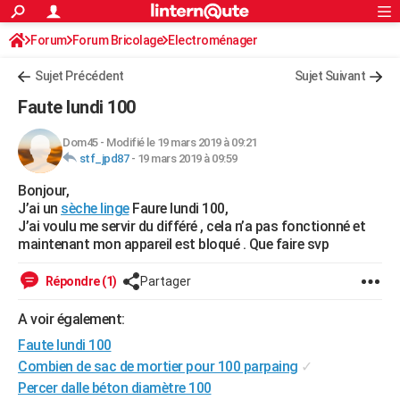
ACTUALITÉS
Forum
Forum Bricolage
Connexion
Electroménager
S'inscrire
Rechercher
Société
Education
Villes
Politique
Faits Divers
Monde
+
SPORT
Sujet Précédent
Sujet Suivant
Football
Cyclisme
Forum
Coupe du monde 2026
Tennis
Rugby
CULTURE
Faute lundi 100
TNT
Cinéma
Musique
Programme TV
Streaming
Sorties cinéma
+
FINANCE
Dom45
-
Modifié le 19 mars 2019 à 09:21
stf_jpd87
-
19 mars 2019 à 09:59
Impôts
Immobilier
Banque
Crédit
Retraite
Epargne
Risques naturels par ville
Assurance
AUTO
Bonjour,
Réserver un essai
Berlines
Forum auto
Essais
Citadines
SUV
+
HIGH-TECH
J’ai un
sèche linge
Faure lundi 100,
J’ai voulu me servir du différé , cela n’a pas fonctionné et
Meilleur smartphone
Ordinateurs
Guide high-tech
Mobiles
Internet
Jeux vidéo
+
BRICOLAGE
maintenant mon appareil est bloqué . Que faire svp
Aménagement intérieur
Cuisine
Jardinage
+
Forum
Extérieur
Salle de bains
Rangement
WEEK-END
Répondre (1)
Partager
Escapades
Expositions
Week-end nature
Guides de France
Patrimoine
Musées
+
LIFESTYLE
A voir également:
Faute lundi 100
Bien-être
Mode
+
Art de vivre
Loisirs
Modes de vie
SANTE
Combien de sac de mortier pour 100 parpaing
✓
Guide de la santé
Médicaments
+
Alimentation
Maladies
Sommeil
VOYAGE
Percer dalle béton diamètre 100