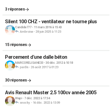
3 réponses
Silent 100 CHZ - ventilateur ne tourne plus
Candide777
-
11 mars 2016 à 15:43
Ambroise
-
28 juin 2025 à 11:23
15 réponses
Percement d'une dalle béton
MARCORELISANE33
-
30 déc. 2012 à 10:18
pardis
-
26 août 2017 à 01:23
30 réponses
Avis Renault Master 2.5 100cv année 2005
Wapi
-
7 déc. 2022 à 17:34
snocky.
-
16 déc. 2022 à 13:09