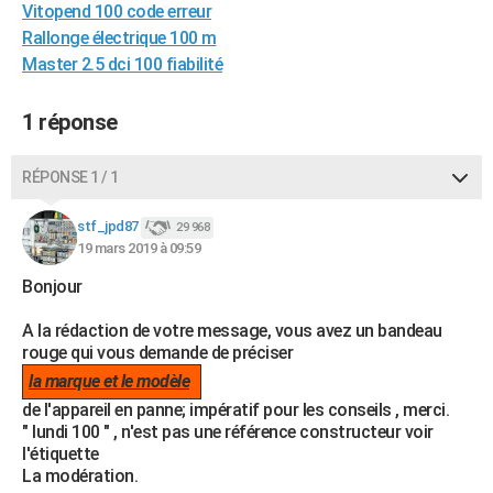
Vitopend 100 code erreur
City break
Voyage de noces
Climat
Destinations
Voyage nature
Forum
+
PHOTO
Rallonge électrique 100 m
Master 2.5 dci 100 fiabilité
GUIDES D'ACHAT
BONS PLANS
1 réponse
CARTE DE VOEUX
RÉPONSE 1 / 1
Carte Bonne année
Carte Pâques
Carte de Noël
Carte Saint-Valentin
Carte d'anniversaire
DICTIONNAIRE
stf_jpd87
29 968
Biographies
Expressions
Dictionnaire
Citations
Proverbes
19 mars 2019 à 09:59
PROGRAMME TV
Bonjour
COPAINS D'AVANT
A la rédaction de votre message, vous avez un bandeau
Se connecter
Collèges
Universités
Service militaire
S'inscrire
Lycées
Primaires
Entreprises
Avis de recherche
AVIS DE DÉCÈS
rouge qui vous demande de préciser
la marque et le modèle
FORUM
de l'appareil en panne; impératif pour les conseils , merci.
Lifestyle
Sport
Television
Cinema
Bricolage
Culture
Auto
Voyage
" lundi 100 " , n'est pas une référence constructeur voir
l'étiquette
La modération.