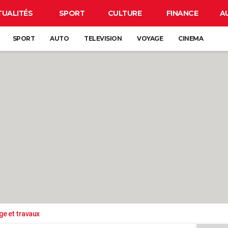
TUALITÉS
SPORT
CULTURE
FINANCE
A
SPORT
AUTO
TELEVISION
VOYAGE
CINEMA
ge et travaux