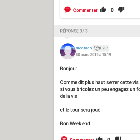
0
Commenter
RÉPONSE 3 / 3
montaco
287
30 mars 2019 à 15:19
Bonjour
Comme dit plus haut serrer cette vis s
si vous bricolez un peu engagez un fo
de la vis
et le tour sera joué
Bon Week end
0