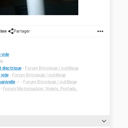
tion
Partager
 vide
de
t électrique
-
Forum Bricolage / outillage
 vide
-
Forum Bricolage / outillage
anivelle
✓
-
Forum Bricolage / outillage
-
Forum Motorisation: Volets, Portails..