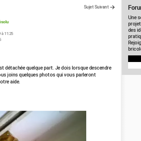
Foru
Sujet Suivant
Une s
ésolu
proje
des id
 à 11:25
pratiq
5
Rejoi
brico
est détachée quelque part. Je dois lorsque descendre
vous joins quelques photos qui vous parleront
tre aide.