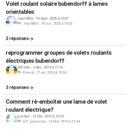
Volet roulant solaire bubendorff à lames
orientables
Jojo18bis
-
16 sept. 2025 à 10:07
Jojo18bis
-
15 oct. 2025 à 10:02
2 réponses
reprogrammer groupes de volets roulants
électriques bubendorff
MICHEL
-
2 déc. 2019 à 17:16
Pascal
-
11 avr. 2024 à 13:04
3 réponses
Comment ré-emboîter une lame de volet
roulant électrique?
poche2
-
12 févr. 2012 à 15:59
stf_paroroma
-
12 févr. 2012 à 21:44