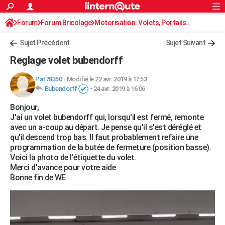
ACTUALITÉS
Forum
Forum Bricolage
Connexion
Motorisation: Volets, Portails..
S'inscrire
Rechercher
Société
Education
Villes
Politique
Faits Divers
Monde
+
SPORT
Sujet Précédent
Sujet Suivant
Football
Cyclisme
Forum
Coupe du monde 2026
Tennis
Rugby
CULTURE
Reglage volet bubendorff
TNT
Cinéma
Musique
Programme TV
Streaming
Sorties cinéma
+
FINANCE
Pat78350
-
Modifié le 22 avr. 2019 à 17:53
Bubendorff
-
24 avr. 2019 à 16:06
Impôts
Immobilier
Banque
Crédit
Retraite
Epargne
Risques naturels par ville
Assurance
AUTO
Bonjour,
Réserver un essai
Berlines
Forum auto
Essais
Citadines
SUV
+
HIGH-TECH
J'ai un volet bubendorff qui, lorsqu'il est fermé, remonte
avec un a-coup au départ. Je pense qu'il s'est déréglé et
Meilleur smartphone
Ordinateurs
Guide high-tech
Mobiles
Internet
Jeux vidéo
+
BRICOLAGE
qu'il descend trop bas. Il faut probablement refaire une
programmation de la butée de fermeture (position basse).
Aménagement intérieur
Cuisine
Jardinage
+
Forum
Extérieur
Salle de bains
Rangement
WEEK-END
Voici la photo de l'étiquette du volet.
Merci d'avance pour votre aide
Escapades
Expositions
Week-end nature
Guides de France
Patrimoine
Musées
+
LIFESTYLE
Bonne fin de WE
Bien-être
Mode
+
Art de vivre
Loisirs
Modes de vie
SANTE
Guide de la santé
Médicaments
+
Alimentation
Maladies
Sommeil
VOYAGE