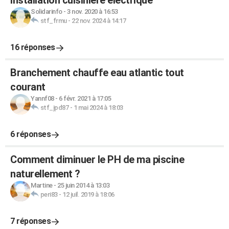
Solidarinfo
-
3 nov. 2020 à 16:53
stf_frmu
-
22 nov. 2024 à 14:17
16 réponses
Branchement chauffe eau atlantic tout
courant
Yannf08
-
6 févr. 2021 à 17:05
stf_jpd87
-
1 mai 2024 à 18:03
6 réponses
Comment diminuer le PH de ma piscine
naturellement ?
Martine
-
25 juin 2014 à 13:03
peri83
-
12 juil. 2019 à 18:06
7 réponses