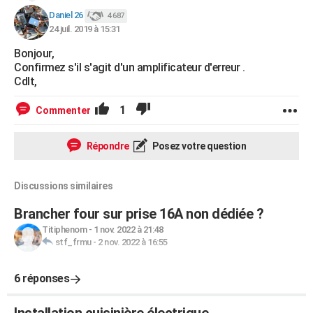
Daniel 26
4 687
24 juil. 2019 à 15:31
Bonjour,
Confirmez s'il s'agit d'un amplificateur d'erreur .
Cdlt,
1
Commenter
Répondre
Posez votre question
Discussions similaires
Brancher four sur prise 16A non dédiée ?
Titiphenom
-
1 nov. 2022 à 21:48
stf_frmu
-
2 nov. 2022 à 16:55
6 réponses
Installation cuisinière électrique