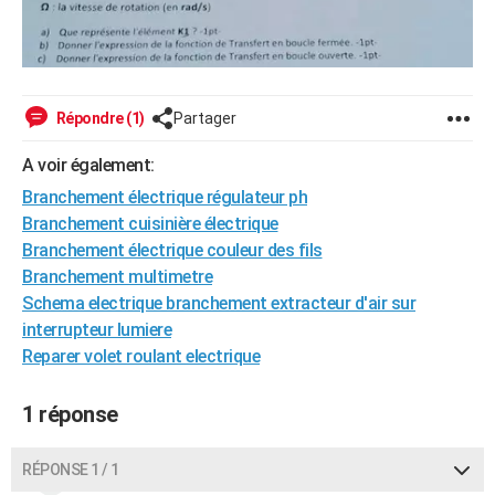
City break
Voyage de noces
Climat
Destinations
Voyage nature
Forum
+
PHOTO
GUIDES D'ACHAT
BONS PLANS
Répondre (1)
Partager
CARTE DE VOEUX
A voir également:
Branchement électrique régulateur ph
Carte Bonne année
Carte Pâques
Carte de Noël
Carte Saint-Valentin
Carte d'anniversaire
DICTIONNAIRE
Branchement cuisinière électrique
Biographies
Expressions
Dictionnaire
Citations
Proverbes
Branchement électrique couleur des fils
PROGRAMME TV
Branchement multimetre
COPAINS D'AVANT
Schema electrique branchement extracteur d'air sur
interrupteur lumiere
Se connecter
Collèges
Universités
Service militaire
S'inscrire
Lycées
Primaires
Entreprises
Avis de recherche
AVIS DE DÉCÈS
Reparer volet roulant electrique
FORUM
1 réponse
Lifestyle
Sport
Television
Cinema
Bricolage
Culture
Auto
Voyage
RÉPONSE 1 / 1