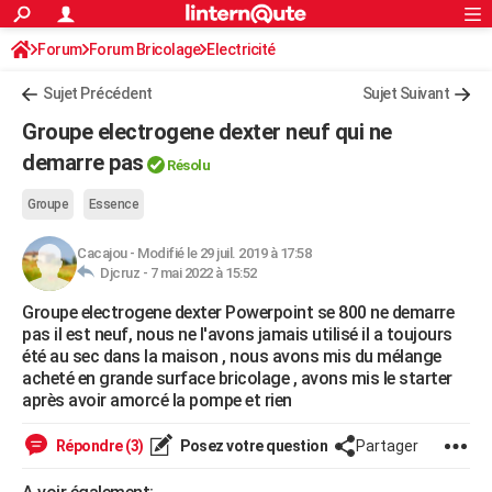
ACTUALITÉS
Forum
Forum Bricolage
Connexion
Electricité
S'inscrire
Rechercher
Société
Education
Villes
Politique
Faits Divers
Monde
+
SPORT
Sujet Précédent
Sujet Suivant
Football
Cyclisme
Forum
Coupe du monde 2026
Tennis
Rugby
CULTURE
Groupe electrogene dexter neuf qui ne
TNT
Cinéma
Musique
Programme TV
Streaming
Sorties cinéma
+
demarre pas
FINANCE
Résolu
Impôts
Immobilier
Banque
Crédit
Retraite
Epargne
Risques naturels par ville
Assurance
AUTO
Groupe
Essence
Réserver un essai
Berlines
Forum auto
Essais
Citadines
SUV
+
HIGH-TECH
Cacajou
-
Modifié le 29 juil. 2019 à 17:58
Djcruz -
7 mai 2022 à 15:52
Meilleur smartphone
Ordinateurs
Guide high-tech
Mobiles
Internet
Jeux vidéo
+
BRICOLAGE
Groupe electrogene dexter Powerpoint se 800 ne demarre
pas il est neuf, nous ne l'avons jamais utilisé il a toujours
Aménagement intérieur
Cuisine
Jardinage
+
Forum
Extérieur
Salle de bains
Rangement
WEEK-END
été au sec dans la maison , nous avons mis du mélange
acheté en grande surface bricolage , avons mis le starter
Escapades
Expositions
Week-end nature
Guides de France
Patrimoine
Musées
+
LIFESTYLE
après avoir amorcé la pompe et rien
Bien-être
Mode
+
Art de vivre
Loisirs
Modes de vie
SANTE
Répondre (3)
Posez votre question
Partager
Guide de la santé
Médicaments
+
Alimentation
Maladies
Sommeil
VOYAGE