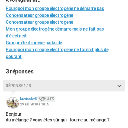
A voir également:
City break
Voyage de noces
Climat
Destinations
Voyage nature
Forum
+
PHOTO
Pourquoi mon groupe électrogène ne démarre pas
Condensateur groupe électrogène
GUIDES D'ACHAT
Condensateur groupe electrogene
Mon groupe électrogène démarre mais ne fait pas
BONS PLANS
d'électricit
CARTE DE VOEUX
Groupe électrogène parkside
Pourquoi mon groupe électrogène ne fournit plus de
Carte Bonne année
Carte Pâques
Carte de Noël
Carte Saint-Valentin
Carte d'anniversaire
DICTIONNAIRE
courant
Biographies
Expressions
Dictionnaire
Citations
Proverbes
PROGRAMME TV
3 réponses
COPAINS D'AVANT
RÉPONSE 1 / 3
Se connecter
Collèges
Universités
Service militaire
S'inscrire
Lycées
Primaires
Entreprises
Avis de recherche
AVIS DE DÉCÈS
labricole47
2 870
FORUM
29 juil. 2019 à 18:05
Lifestyle
Sport
Television
Cinema
Bricolage
Culture
Auto
Voyage
Bonjour
du mélange ? vous êtes sûr qu'il tourne au mélange ?