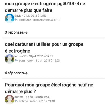
mon groupe electrogene pg3010f-3 ne
demarre plus que faire
david
-
2 juil. 2013 à 13:53
HuileMan
-
30 mars 2015 à 16:15
3 réponses
quel carburant utiliser pour un groupe
électrogène
leboss13
-
18 juil. 2011 à 19:55
pemmore
-
11 oct. 2011 à 16:23
6 réponses
Pourquoi mon groupe électrogène neuf ne
démarre plus ?
schme
-
6 déc. 2010 à 19:48
schme
-
6 déc. 2010 à 19:48