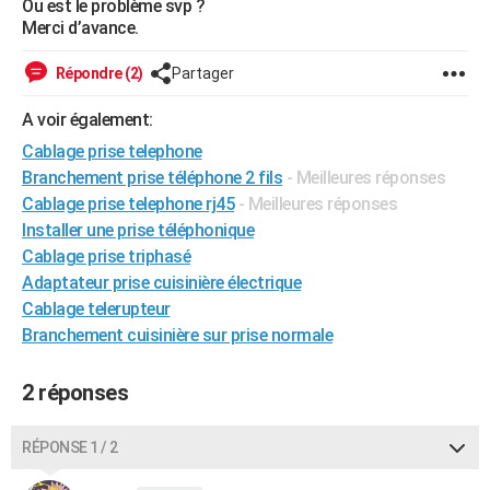
Ou est le problème svp ?
City break
Voyage de noces
Climat
Destinations
Voyage nature
Forum
+
Merci d’avance.
PHOTO
GUIDES D'ACHAT
Répondre (2)
Partager
BONS PLANS
A voir également:
Cablage prise telephone
CARTE DE VOEUX
Branchement prise téléphone 2 fils
- Meilleures réponses
Carte Bonne année
Carte Pâques
Carte de Noël
Carte Saint-Valentin
Carte d'anniversaire
Cablage prise telephone rj45
- Meilleures réponses
DICTIONNAIRE
Installer une prise téléphonique
Biographies
Expressions
Dictionnaire
Citations
Proverbes
PROGRAMME TV
Cablage prise triphasé
Adaptateur prise cuisinière électrique
COPAINS D'AVANT
Cablage telerupteur
Se connecter
Collèges
Universités
Service militaire
S'inscrire
Lycées
Primaires
Entreprises
Avis de recherche
Branchement cuisinière sur prise normale
AVIS DE DÉCÈS
FORUM
2 réponses
Lifestyle
Sport
Television
Cinema
Bricolage
Culture
Auto
Voyage
RÉPONSE 1 / 2