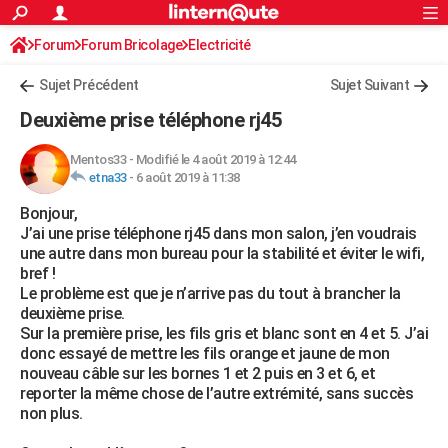
ACTUALITÉS
Forum
Forum Bricolage
Connexion
Electricité
S'inscrire
Rechercher
Société
Education
Villes
Politique
Faits Divers
Monde
+
SPORT
Sujet Précédent
Sujet Suivant
Football
Cyclisme
Forum
Coupe du monde 2026
Tennis
Rugby
CULTURE
Deuxième prise téléphone rj45
TNT
Cinéma
Musique
Programme TV
Streaming
Sorties cinéma
+
FINANCE
Mentos33
-
Modifié le 4 août 2019 à 12:44
etna33
-
6 août 2019 à 11:38
Impôts
Immobilier
Banque
Crédit
Retraite
Epargne
Risques naturels par ville
Assurance
AUTO
Bonjour,
Réserver un essai
Berlines
Forum auto
Essais
Citadines
SUV
+
HIGH-TECH
J’ai une prise téléphone rj45 dans mon salon, j’en voudrais
une autre dans mon bureau pour la stabilité et éviter le wifi,
Meilleur smartphone
Ordinateurs
Guide high-tech
Mobiles
Internet
Jeux vidéo
+
BRICOLAGE
bref !
Le problème est que je n’arrive pas du tout à brancher la
Aménagement intérieur
Cuisine
Jardinage
+
Forum
Extérieur
Salle de bains
Rangement
WEEK-END
deuxième prise.
Sur la première prise, les fils gris et blanc sont en 4 et 5. J’ai
Escapades
Expositions
Week-end nature
Guides de France
Patrimoine
Musées
+
LIFESTYLE
donc essayé de mettre les fils orange et jaune de mon
nouveau câble sur les bornes 1 et 2 puis en 3 et 6, et
Bien-être
Mode
+
Art de vivre
Loisirs
Modes de vie
SANTE
reporter la même chose de l’autre extrémité, sans succès
non plus.
Guide de la santé
Médicaments
+
Alimentation
Maladies
Sommeil
VOYAGE