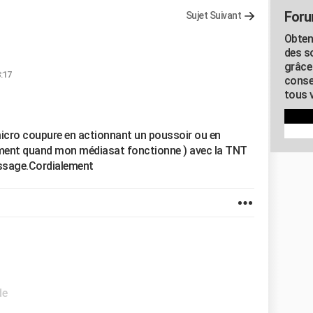
Foru
Sujet Suivant
Obten
des s
grâce
:17
conse
tous v
icro coupure en actionnant un poussoir ou en
ement quand mon médiasat fonctionne ) avec la TNT
assage.Cordialement
de