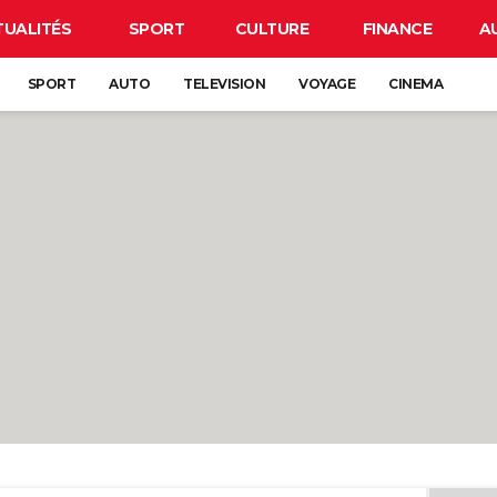
TUALITÉS
SPORT
CULTURE
FINANCE
A
SPORT
AUTO
TELEVISION
VOYAGE
CINEMA