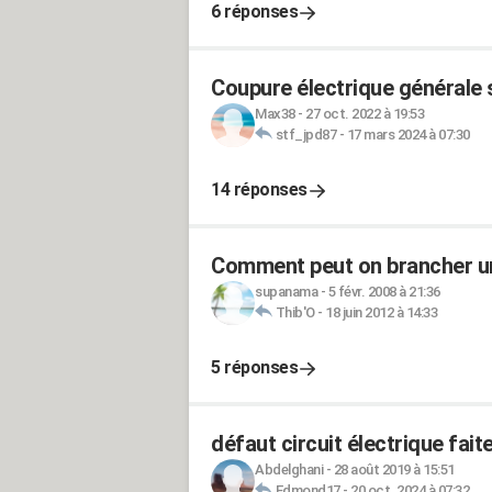
6 réponses
Coupure électrique générale 
Max38
-
27 oct. 2022 à 19:53
stf_jpd87
-
17 mars 2024 à 07:30
14 réponses
Comment peut on brancher une
supanama
-
5 févr. 2008 à 21:36
Thib'O
-
18 juin 2012 à 14:33
5 réponses
défaut circuit électrique fait
Abdelghani
-
28 août 2019 à 15:51
Edmond17
-
20 oct. 2024 à 07:32