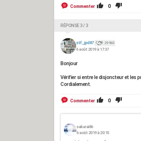
0
Commenter
RÉPONSE 3 / 3
stf_jpd87
29 960
6 août 2019 à 17:37
Bonjour
Vérifier si entre le disjoncteur et les p
Cordialement.
0
Commenter
sakurai86
6 août 2019 à 20:15