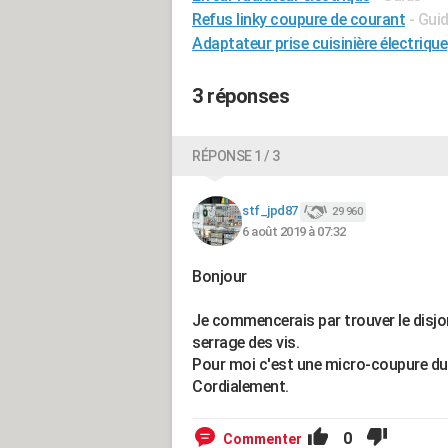
Refus linky coupure de courant
- Gui
Adaptateur prise cuisinière électrique
3 réponses
RÉPONSE 1 / 3
stf_jpd87
29 960
6 août 2019 à 07:32
Bonjour
Je commencerais par trouver le disjon
serrage des vis.
Pour moi c'est une micro-coupure due
Cordialement.
0
Commenter