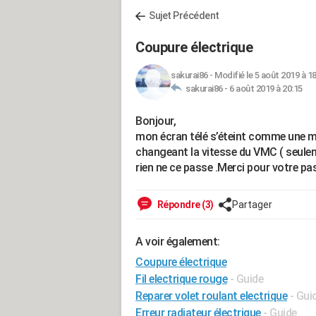
Sujet Précédent
Coupure électrique
sakurai86
-
Modifié le 5 août 2019 à 18
sakurai86 -
6 août 2019 à 20:15
Bonjour,
mon écran télé s’éteint comme une m
changeant la vitesse du VMC ( seul
rien ne ce passe .Merci pour votre p
Répondre (3)
Partager
A voir également:
Coupure électrique
Fil electrique rouge
- Guide
Reparer volet roulant electrique
- Gui
Erreur radiateur électrique
- Guide