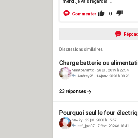
merci .je vais regarder ...
0
Commenter
Répond
Discussions similaires
Charge batterie ou alimentati
MantoManto
-
28 juil. 2019 à 22:54
Audrey25
-
14 janv. 2026 à 08:23
23 réponses
Pourquoi seul le four électri
hawky
-
29 juil. 2008 à 15:57
stf_jpd87
-
7 févr. 2024 à 18:41