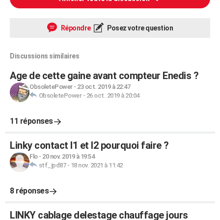
Répondre
Posez votre question
Discussions similaires
Age de cette gaine avant compteur Enedis ?
ObsoletePower
-
23 oct. 2019 à 22:47
ObsoletePower
-
26 oct. 2019 à 20:04
11 réponses
Linky contact I1 et I2 pourquoi faire ?
Flo
-
20 nov. 2019 à 19:54
stf_jpd87
-
18 nov. 2021 à 11:42
8 réponses
LINKY cablage delestage chauffage jours