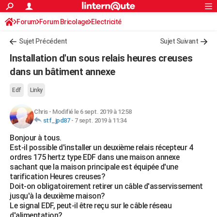
ACTUALITÉS
Forum
Forum Bricolage
Connexion
Electricité
S'inscrire
Rechercher
Société
Education
Villes
Politique
Faits Divers
Monde
+
SPORT
Sujet Précédent
Sujet Suivant
Football
Cyclisme
Forum
Coupe du monde 2026
Tennis
Rugby
CULTURE
Installation d'un sous relais heures creuses
TNT
Cinéma
Musique
Programme TV
Streaming
Sorties cinéma
+
dans un bâtiment annexe
FINANCE
Impôts
Immobilier
Banque
Crédit
Retraite
Epargne
Risques naturels par ville
Assurance
AUTO
Edf
Linky
Réserver un essai
Berlines
Forum auto
Essais
Citadines
SUV
+
HIGH-TECH
Chris
-
Modifié le 6 sept. 2019 à 12:58
stf_jpd87
-
7 sept. 2019 à 11:34
Meilleur smartphone
Ordinateurs
Guide high-tech
Mobiles
Internet
Jeux vidéo
+
BRICOLAGE
Bonjour à tous.
Est-il possible d'installer un deuxième relais récepteur 4
Aménagement intérieur
Cuisine
Jardinage
+
Forum
Extérieur
Salle de bains
Rangement
WEEK-END
ordres 175 hertz type EDF dans une maison annexe
sachant que la maison principale est équipée d'une
Escapades
Expositions
Week-end nature
Guides de France
Patrimoine
Musées
+
LIFESTYLE
tarification Heures creuses?
Doit-on obligatoirement retirer un câble d'asservissement
Bien-être
Mode
+
Art de vivre
Loisirs
Modes de vie
SANTE
jusqu'à la deuxième maison?
Le signal EDF, peut-il être reçu sur le câble réseau
Guide de la santé
Médicaments
+
Alimentation
Maladies
Sommeil
VOYAGE
d'alimentation?