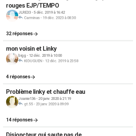
rouges EJP/TEMPO
JLRE33
-
5 déc. 2019 à 16:42
Carminas
-
19 déc. 2023 à 08:30
32 réponses
mon voisin et Linky
bigg
-
12 déc. 2019 à 10:00
KIDUGUEN
-
12 déc. 2019 à 23:58
4 réponses
Problème linky et chauffe eau
Joanie136
-
20 janv. 2020 à 21:19
gt.55
-
23 janv. 2020 à 09:09
14 réponses
Disjoncteur qui saute pas de