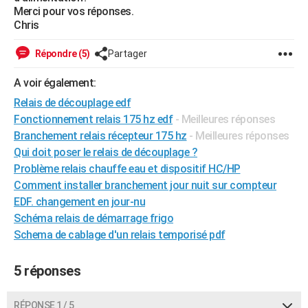
Merci pour vos réponses.
City break
Voyage de noces
Climat
Destinations
Voyage nature
Forum
+
PHOTO
Chris
GUIDES D'ACHAT
Répondre (5)
Partager
BONS PLANS
A voir également:
CARTE DE VOEUX
Relais de découplage edf
Fonctionnement relais 175 hz edf
- Meilleures réponses
Carte Bonne année
Carte Pâques
Carte de Noël
Carte Saint-Valentin
Carte d'anniversaire
DICTIONNAIRE
Branchement relais récepteur 175 hz
- Meilleures réponses
Qui doit poser le relais de découplage ?
Biographies
Expressions
Dictionnaire
Citations
Proverbes
PROGRAMME TV
Problème relais chauffe eau et dispositif HC/HP
COPAINS D'AVANT
Comment installer branchement jour nuit sur compteur
EDF. changement en jour-nu
Se connecter
Collèges
Universités
Service militaire
S'inscrire
Lycées
Primaires
Entreprises
Avis de recherche
AVIS DE DÉCÈS
Schéma relais de démarrage frigo
Schema de cablage d'un relais temporisé pdf
FORUM
Lifestyle
Sport
Television
Cinema
Bricolage
Culture
Auto
Voyage
5 réponses
RÉPONSE 1 / 5