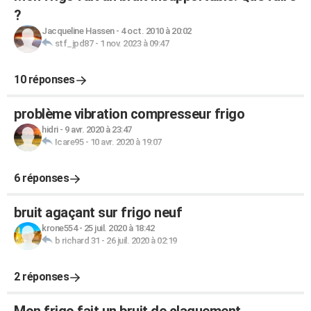
?
Jacqueline Hassen
-
4 oct. 2010 à 20:02
stf_jpd87
-
1 nov. 2023 à 09:47
10 réponses
problème vibration compresseur frigo
hidri
-
9 avr. 2020 à 23:47
Icare95
-
10 avr. 2020 à 19:07
6 réponses
bruit agaçant sur frigo neuf
krone554
-
25 juil. 2020 à 18:42
b richard 31
-
26 juil. 2020 à 02:19
2 réponses