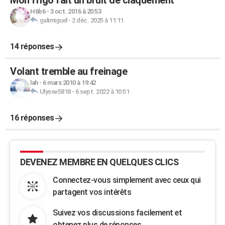
Mon frigo fait un bruit de claquement
H6b6
-
3 oct. 2016 à 20:53
galimiguel
-
2 déc. 2025 à 11:11
14 réponses
Volant tremble au freinage
lah
-
6 mars 2010 à 19:42
Ulysse5818
-
6 sept. 2022 à 10:51
16 réponses
DEVENEZ MEMBRE EN QUELQUES CLICS
Connectez-vous simplement avec ceux qui
partagent vos intérêts
Suivez vos discussions facilement et
obtenez plus de réponses