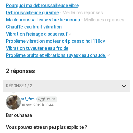
Pourquoi ma debroussailleuse vibre
City break
Voyage de noces
Climat
Destinations
Voyage nature
Forum
+
PHOTO
Débroussailleuse qui vibre
- Meilleures réponses
GUIDES D'ACHAT
Ma debroussailleuse vibre beaucoup
- Meilleures réponses
Chauffe-eau bruit vibration
BONS PLANS
Vibration freinage disque neuf
✓
Problème vibration moteur c4 picasso hdi 110cv
CARTE DE VOEUX
Vibration tuyauterie eau froide
Carte Bonne année
Carte Pâques
Carte de Noël
Carte Saint-Valentin
Carte d'anniversaire
Problème bruits et vibrations tuyaux eau chaude.
✓
DICTIONNAIRE
Biographies
Expressions
Dictionnaire
Citations
Proverbes
PROGRAMME TV
2 réponses
COPAINS D'AVANT
RÉPONSE 1 / 2
Se connecter
Collèges
Universités
Service militaire
S'inscrire
Lycées
Primaires
Entreprises
Avis de recherche
AVIS DE DÉCÈS
stf_frmu
12 511
FORUM
30 oct. 2019 à 18:44
Lifestyle
Sport
Television
Cinema
Bricolage
Culture
Auto
Voyage
Bsr ouhaaaa
Vous pouvez etre un peu plus explicite ?