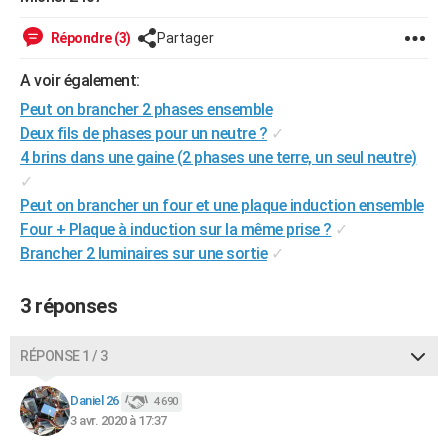
City break
Voyage de noces
Climat
Destinations
Voyage nature
Forum
+
PHOTO
Répondre (3)
Partager
GUIDES D'ACHAT
A voir également:
BONS PLANS
Peut on brancher 2 phases ensemble
Deux fils de phases pour un neutre ?
✓
CARTE DE VOEUX
4 brins dans une gaine (2 phases une terre, un seul neutre)
✓
Carte Bonne année
Carte Pâques
Carte de Noël
Carte Saint-Valentin
Carte d'anniversaire
DICTIONNAIRE
Peut on brancher un four et une plaque induction ensemble
Biographies
Expressions
Dictionnaire
Citations
Proverbes
PROGRAMME TV
Four + Plaque à induction sur la même prise ?
✓
Brancher 2 luminaires sur une sortie
✓
COPAINS D'AVANT
3 réponses
Se connecter
Collèges
Universités
Service militaire
S'inscrire
Lycées
Primaires
Entreprises
Avis de recherche
AVIS DE DÉCÈS
FORUM
RÉPONSE 1 / 3
Lifestyle
Sport
Television
Cinema
Bricolage
Culture
Auto
Voyage
Daniel 26
4 690
3 avr. 2020 à 17:37