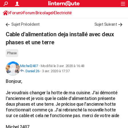
ACTUALITÉS
Forum
Forum Bricolage
Connexion
Electricité
S'inscrire
Rechercher
Société
Education
Villes
Politique
Faits Divers
Monde
+
SPORT
Sujet Précédent
Sujet Suivant
Football
Cyclisme
Forum
Coupe du monde 2026
Tennis
Rugby
CULTURE
Cable d'alimentation deja installé avec deux
TNT
Cinéma
Musique
Programme TV
Streaming
Sorties cinéma
+
phases et une terre
FINANCE
Impôts
Immobilier
Banque
Crédit
Retraite
Epargne
Risques naturels par ville
Assurance
AUTO
Phase
Réserver un essai
Berlines
Forum auto
Essais
Citadines
SUV
+
HIGH-TECH
Michel2407
-
Modifié le 3 avr. 2020 à 16:48
Daniel 26
-
3 avr. 2020 à 17:37
Meilleur smartphone
Ordinateurs
Guide high-tech
Mobiles
Internet
Jeux vidéo
+
BRICOLAGE
Bonjour,
Aménagement intérieur
Cuisine
Jardinage
+
Forum
Extérieur
Salle de bains
Rangement
WEEK-END
Je voudrais changer la hotte de ma cuisine. J'ai démonté
l'ancienne et je vois que le cable d'alimentation présente
Escapades
Expositions
Week-end nature
Guides de France
Patrimoine
Musées
+
LIFESTYLE
deux phases et une terre. Je précise que l'ancienne hotte
fonctionnait comme ça .J'ai rebranché la nouvelle hotte
Bien-être
Mode
+
Art de vivre
Loisirs
Modes de vie
SANTE
sur ce cable et cela ne fonctionne pas. merci de votre aide
Guide de la santé
Médicaments
+
Alimentation
Maladies
Sommeil
VOYAGE
Michel 2407