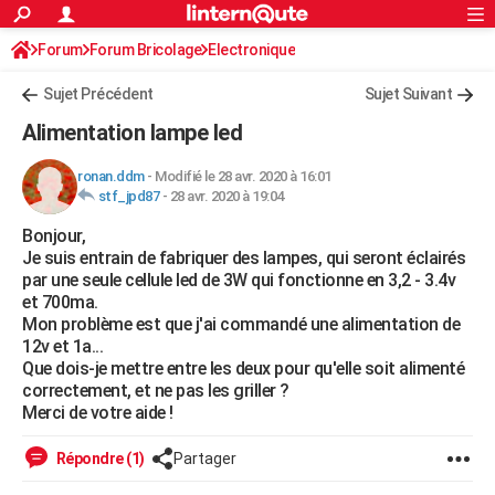
ACTUALITÉS
Forum
Forum Bricolage
Connexion
Electronique
S'inscrire
Rechercher
Société
Education
Villes
Politique
Faits Divers
Monde
+
SPORT
Sujet Précédent
Sujet Suivant
Football
Cyclisme
Forum
Coupe du monde 2026
Tennis
Rugby
CULTURE
Alimentation lampe led
TNT
Cinéma
Musique
Programme TV
Streaming
Sorties cinéma
+
FINANCE
ronan.ddm
-
Modifié le 28 avr. 2020 à 16:01
stf_jpd87
-
28 avr. 2020 à 19:04
Impôts
Immobilier
Banque
Crédit
Retraite
Epargne
Risques naturels par ville
Assurance
AUTO
Bonjour,
Réserver un essai
Berlines
Forum auto
Essais
Citadines
SUV
+
HIGH-TECH
Je suis entrain de fabriquer des lampes, qui seront éclairés
par une seule cellule led de 3W qui fonctionne en 3,2 - 3.4v
Meilleur smartphone
Ordinateurs
Guide high-tech
Mobiles
Internet
Jeux vidéo
+
BRICOLAGE
et 700ma.
Mon problème est que j'ai commandé une alimentation de
Aménagement intérieur
Cuisine
Jardinage
+
Forum
Extérieur
Salle de bains
Rangement
WEEK-END
12v et 1a...
Que dois-je mettre entre les deux pour qu'elle soit alimenté
Escapades
Expositions
Week-end nature
Guides de France
Patrimoine
Musées
+
LIFESTYLE
correctement, et ne pas les griller ?
Merci de votre aide !
Bien-être
Mode
+
Art de vivre
Loisirs
Modes de vie
SANTE
Répondre (1)
Partager
Guide de la santé
Médicaments
+
Alimentation
Maladies
Sommeil
VOYAGE