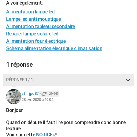
A voir également:
City break
Voyage de noces
Climat
Destinations
Voyage nature
Forum
+
PHOTO
Alimentation lampe led
Lampe led anti moustique
GUIDES D'ACHAT
Alimentation tableau secondaire
BONS PLANS
Reparer lampe solaire led
Alimentation four électrique
CARTE DE VOEUX
Schéma alimentation électrique climatisation
Carte Bonne année
Carte Pâques
Carte de Noël
Carte Saint-Valentin
Carte d'anniversaire
DICTIONNAIRE
1 réponse
Biographies
Expressions
Dictionnaire
Citations
Proverbes
PROGRAMME TV
RÉPONSE 1 / 1
COPAINS D'AVANT
Se connecter
Collèges
Universités
Service militaire
S'inscrire
Lycées
Primaires
Entreprises
Avis de recherche
stf_jpd87
29 949
AVIS DE DÉCÈS
28 avr. 2020 à 19:04
FORUM
Bonjour
Lifestyle
Sport
Television
Cinema
Bricolage
Culture
Auto
Voyage
Quand on débute il faut lire pour comprendre donc bonne
lecture.
Voir sur cette
NOTICE