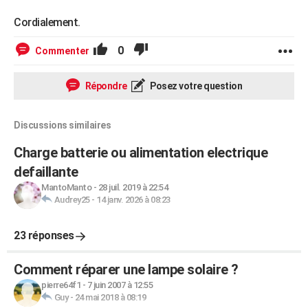
Cordialement.
0
Commenter
Répondre
Posez votre question
Discussions similaires
Charge batterie ou alimentation electrique
defaillante
MantoManto
-
28 juil. 2019 à 22:54
Audrey25
-
14 janv. 2026 à 08:23
23 réponses
Comment réparer une lampe solaire ?
pierre64f1
-
7 juin 2007 à 12:55
Guy
-
24 mai 2018 à 08:19