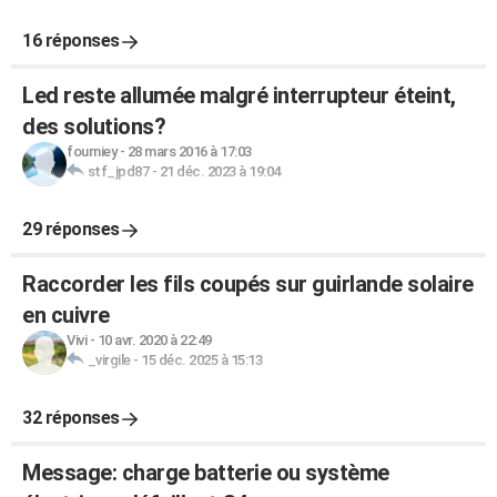
16 réponses
Led reste allumée malgré interrupteur éteint,
des solutions?
fourniey
-
28 mars 2016 à 17:03
stf_jpd87
-
21 déc. 2023 à 19:04
29 réponses
Raccorder les fils coupés sur guirlande solaire
en cuivre
Vivi
-
10 avr. 2020 à 22:49
_virgile
-
15 déc. 2025 à 15:13
32 réponses
Message: charge batterie ou système