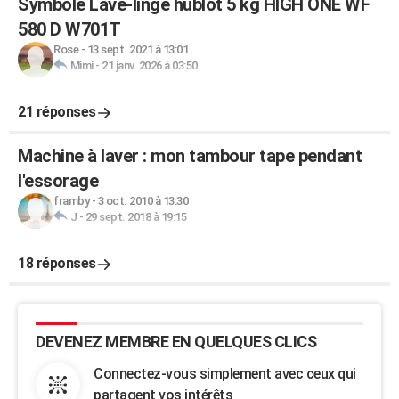
Symbole Lave-linge hublot 5 kg HIGH ONE WF
580 D W701T
Rose
-
13 sept. 2021 à 13:01
Mimi
-
21 janv. 2026 à 03:50
21 réponses
Machine à laver : mon tambour tape pendant
l'essorage
framby
-
3 oct. 2010 à 13:30
J
-
29 sept. 2018 à 19:15
18 réponses
DEVENEZ MEMBRE EN QUELQUES CLICS
Connectez-vous simplement avec ceux qui
partagent vos intérêts