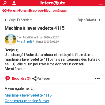
ACTUALITÉS
Forum
Forum Bricolage
Connexion
Electroménager
S'inscrire
Rechercher
Société
Education
Villes
Politique
Faits Divers
Monde
+
SPORT
Sujet Précédent
Sujet Suivant
Football
Cyclisme
Forum
Coupe du monde 2026
Tennis
Rugby
CULTURE
Machine à laver vedette 4115
TNT
Cinéma
Musique
Programme TV
Streaming
Sorties cinéma
+
FINANCE
Clo
-
Modifié le 3 mai 2020 à 12:34
stf_jpd87
-
5 mai 2020 à 08:59
Impôts
Immobilier
Banque
Crédit
Retraite
Epargne
Risques naturels par ville
Assurance
AUTO
Bonjour,
Réserver un essai
Berlines
Forum auto
Essais
Citadines
SUV
+
HIGH-TECH
J ai changé l Aube de tambour et nettoyé le filtre de ma
machine à laver vedette 4115 mais j ai toujours des fuites d
Meilleur smartphone
Ordinateurs
Guide high-tech
Mobiles
Internet
Jeux vidéo
+
BRICOLAGE
eau . Quelle qu un pourrait il me donner un conseil.
Merci à vous .
Aménagement intérieur
Cuisine
Jardinage
+
Forum
Extérieur
Salle de bains
Rangement
WEEK-END
Répondre (3)
Partager
Escapades
Expositions
Week-end nature
Guides de France
Patrimoine
Musées
+
LIFESTYLE
A voir également:
Bien-être
Mode
+
Art de vivre
Loisirs
Modes de vie
SANTE
Machine à laver vedette 4115
Guide de la santé
Médicaments
+
Alimentation
Maladies
Sommeil
Code erreur machine à laver
VOYAGE