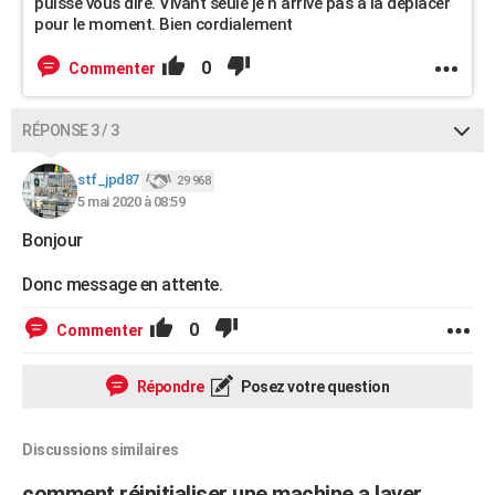
puisse vous dire. Vivant seule je n arrive pas à la déplacer
pour le moment. Bien cordialement
0
Commenter
RÉPONSE 3 / 3
stf_jpd87
29 968
5 mai 2020 à 08:59
Bonjour
Donc message en attente.
0
Commenter
Répondre
Posez votre question
Discussions similaires
comment réinitialiser une machine a laver