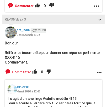
0
Commenter
RÉPONSE 2 / 3
stf_jpd87
29 968
3 mai 2020 à 18:36
Bonjour
Référence incomplète pour donner une réponse pertinente.
XXX
4115
Cordialement.
0
Commenter
Clo29600
4 mai 2020 à 12:47
Il s agit d un lave linge Vedette modèle 4115
L’eau s écoulé à l arrière droit .. c est hélas tout ce que je