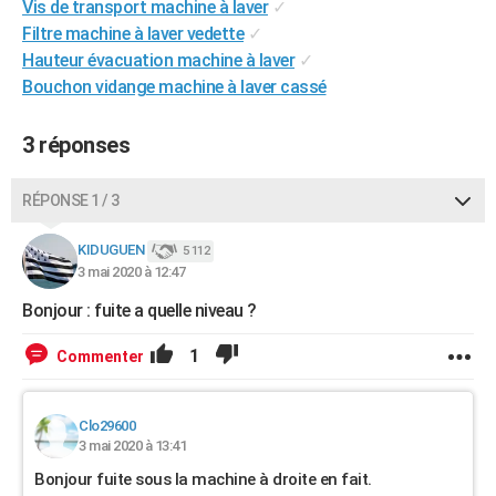
Vis de transport machine à laver
✓
City break
Voyage de noces
Climat
Destinations
Voyage nature
Forum
+
PHOTO
Filtre machine à laver vedette
✓
Hauteur évacuation machine à laver
✓
GUIDES D'ACHAT
Bouchon vidange machine à laver cassé
BONS PLANS
3 réponses
CARTE DE VOEUX
Carte Bonne année
Carte Pâques
Carte de Noël
Carte Saint-Valentin
Carte d'anniversaire
RÉPONSE 1 / 3
DICTIONNAIRE
Biographies
Expressions
Dictionnaire
Citations
Proverbes
KIDUGUEN
PROGRAMME TV
5 112
3 mai 2020 à 12:47
COPAINS D'AVANT
Bonjour : fuite a quelle niveau ?
Se connecter
Collèges
Universités
Service militaire
S'inscrire
Lycées
Primaires
Entreprises
Avis de recherche
AVIS DE DÉCÈS
1
Commenter
FORUM
Lifestyle
Sport
Television
Cinema
Bricolage
Culture
Auto
Voyage
Clo29600
3 mai 2020 à 13:41
Bonjour fuite sous la machine à droite en fait.