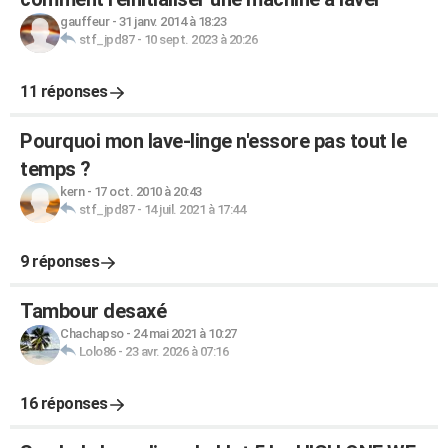
gauffeur
-
31 janv. 2014 à 18:23
stf_jpd87
-
10 sept. 2023 à 20:26
11 réponses
Pourquoi mon lave-linge n'essore pas tout le
temps ?
kern
-
17 oct. 2010 à 20:43
stf_jpd87
-
14 juil. 2021 à 17:44
9 réponses
Tambour desaxé
Chachapso
-
24 mai 2021 à 10:27
Lolo86
-
23 avr. 2026 à 07:16
16 réponses