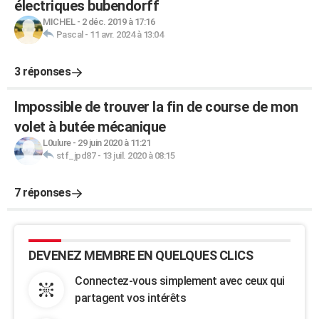
électriques bubendorff
MICHEL
-
2 déc. 2019 à 17:16
Pascal
-
11 avr. 2024 à 13:04
3 réponses
Impossible de trouver la fin de course de mon
volet à butée mécanique
L0ulure
-
29 juin 2020 à 11:21
stf_jpd87
-
13 juil. 2020 à 08:15
7 réponses
DEVENEZ MEMBRE EN QUELQUES CLICS
Connectez-vous simplement avec ceux qui
partagent vos intérêts