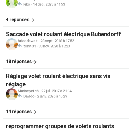
kiko
-
14 déc. 2025 à 11:53
4 réponses
Saccade volet roulant électrique Bubendorff
bricodewalt
-
23 sept. 2018 à 17:52
tony-31
-
30 nov. 2020 à 18:23
18 réponses
Réglage volet roulant électrique sans vis
réglage
Marinepetch
-
22 juil. 2017 à 21:14
Davido
-
2 janv. 2026 à 15:29
14 réponses
reprogrammer groupes de volets roulants