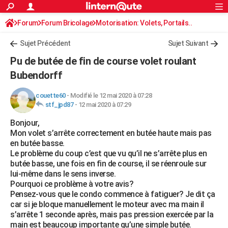
ACTUALITÉS
Forum
Forum Bricolage
Connexion
Motorisation: Volets, Portails..
S'inscrire
Rechercher
Société
Education
Villes
Politique
Faits Divers
Monde
+
SPORT
Sujet Précédent
Sujet Suivant
Football
Cyclisme
Forum
Coupe du monde 2026
Tennis
Rugby
CULTURE
Pu de butée de fin de course volet roulant
TNT
Cinéma
Musique
Programme TV
Streaming
Sorties cinéma
+
Bubendorff
FINANCE
Impôts
Immobilier
Banque
Crédit
Retraite
Epargne
Risques naturels par ville
Assurance
AUTO
couette60
-
Modifié le 12 mai 2020 à 07:28
stf_jpd87
-
12 mai 2020 à 07:29
Réserver un essai
Berlines
Forum auto
Essais
Citadines
SUV
+
HIGH-TECH
Bonjour,
Mon volet s’arrête correctement en butée haute mais pas
Meilleur smartphone
Ordinateurs
Guide high-tech
Mobiles
Internet
Jeux vidéo
+
BRICOLAGE
en butée basse.
Le problème du coup c’est que vu qu’il ne s’arrête plus en
Aménagement intérieur
Cuisine
Jardinage
+
Forum
Extérieur
Salle de bains
Rangement
WEEK-END
butée basse, une fois en fin de course, il se réenroule sur
lui-même dans le sens inverse.
Escapades
Expositions
Week-end nature
Guides de France
Patrimoine
Musées
+
LIFESTYLE
Pourquoi ce problème à votre avis?
Pensez-vous que le condo commence à fatiguer? Je dit ça
Bien-être
Mode
+
Art de vivre
Loisirs
Modes de vie
SANTE
car si je bloque manuellement le moteur avec ma main il
s’arrête 1 seconde après, mais pas pression exercée par la
Guide de la santé
Médicaments
+
Alimentation
Maladies
Sommeil
VOYAGE
main est beaucoup importante qu’une simple butée.