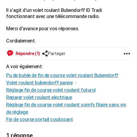
City break
Voyage de noces
Climat
Destinations
Voyage nature
Forum
+
PHOTO
Il s’agit d’un volet roulant Bubendorff ID Tradi
fonctionnant avec une télécommande radio.
GUIDES D'ACHAT
Merci d’avance pour vos réponses.
BONS PLANS
Cordialement.
CARTE DE VOEUX
Répondre (1)
Partager
Carte Bonne année
Carte Pâques
Carte de Noël
Carte Saint-Valentin
Carte d'anniversaire
DICTIONNAIRE
A voir également:
Biographies
Expressions
Dictionnaire
Citations
Proverbes
PROGRAMME TV
Pu de butée de fin de course volet roulant Bubendorff
COPAINS D'AVANT
Volet roulant bubendorff panne
✓
Réglage fin de course volet roulant futurol
Se connecter
Collèges
Universités
Service militaire
S'inscrire
Lycées
Primaires
Entreprises
Avis de recherche
AVIS DE DÉCÈS
Reparer volet roulant electrique
Réglage fin de course volet roulant somfy filaire sans vis
FORUM
de réglage
Lifestyle
Sport
Television
Cinema
Bricolage
Culture
Auto
Voyage
Fin de course portail coulissant
1 réponse