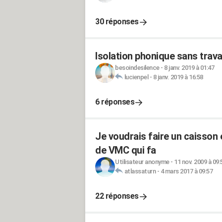
30 réponses
Isolation phonique sans trava
besoindesilence
-
8 janv. 2019 à 01:47
lucienpel
-
8 janv. 2019 à 16:58
6 réponses
Je voudrais faire un caisson
de VMC qui fa
Utilisateur anonyme
-
11 nov. 2009 à 09:
atlassaturn
-
4 mars 2017 à 09:57
22 réponses