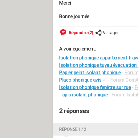
Merci
Bonne journée
Répondre (2)
Partager
A voir également:
Isolation phonique appartement trava
Isolation phonique tuyau évacuation
Papier peint isolant phonique
-
Forum
Placo phonique avis
✓
-
Forum Constr
Isolation phonique fenêtre sur rue
-
F
Tapis isolant phonique
-
Forum Isola
2 réponses
RÉPONSE 1 / 2