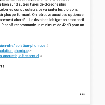
e bien sûr d’autres types de cloisons plus
selon les constructeurs de varianter les cloisons
r plus performant. On retrouve aussi ces options en
rarement abordé…. Le devoir et l’obligation de conseil
s. Placo® recommande un minimum de 42 dB pour un
-bien-etre/isolation-phonique
solation-phonique
on-acoustique#!essentiel
t !