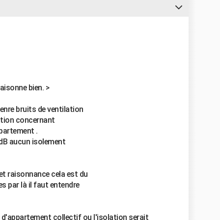
aisonne bien. >
enre bruits de ventilation
tation concernant
ppartement .
SdB aucun isolement
fet raisonnance cela est du
es par là il faut entendre
 d'appartement collectif ou l'isolation serait