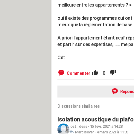
meilleure entre les appartements ? >
oui il existe des programmes qui ont 
mieux que la réglementation de base.
A priori l'appartement étant neuf ré
et partir sur des expertises, ..... me 
Cdt
0
Commenter
Répond
Discussions similaires
Isolation acoustique du plaf
lost_ideas
-
15 févr. 2021 à 14:28
MarcIsover
-
4 mars 2021 à 11:05