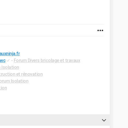
uxninja.fr
 wc
✓
-
Forum Divers bricolage et travaux
 Isolation
uction et rénovation
orum Isolation
tion