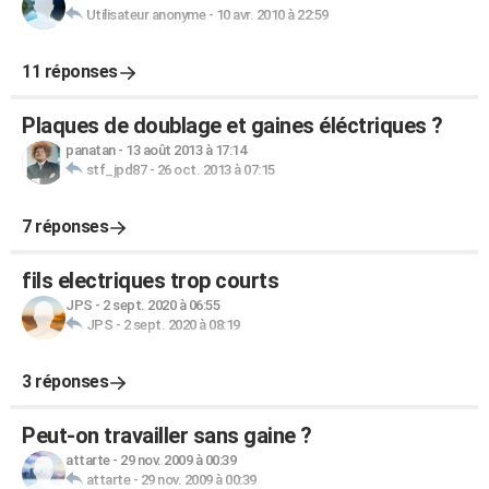
Utilisateur anonyme
-
10 avr. 2010 à 22:59
11 réponses
Plaques de doublage et gaines éléctriques ?
panatan
-
13 août 2013 à 17:14
stf_jpd87
-
26 oct. 2013 à 07:15
7 réponses
fils electriques trop courts
JPS
-
2 sept. 2020 à 06:55
JPS
-
2 sept. 2020 à 08:19
3 réponses
Peut-on travailler sans gaine ?
attarte
-
29 nov. 2009 à 00:39
attarte
-
29 nov. 2009 à 00:39