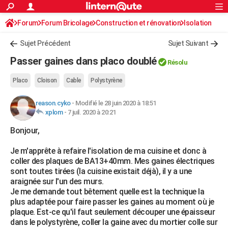
ACTUALITÉS
Forum
Forum Bricolage
Connexion
Construction et rénovation
S'inscrire
Isolation
Rechercher
Société
Education
Villes
Politique
Faits Divers
Monde
+
SPORT
Sujet Précédent
Sujet Suivant
Football
Cyclisme
Forum
Coupe du monde 2026
Tennis
Rugby
CULTURE
Passer gaines dans placo doublé
Résolu
TNT
Cinéma
Musique
Programme TV
Streaming
Sorties cinéma
+
FINANCE
Placo
Cloison
Cable
Polystyrène
Impôts
Immobilier
Banque
Crédit
Retraite
Epargne
Risques naturels par ville
Assurance
AUTO
reason.cyko
-
Modifié le 28 juin 2020 à 18:51
xplom
-
7 juil. 2020 à 20:21
Réserver un essai
Berlines
Forum auto
Essais
Citadines
SUV
+
HIGH-TECH
Bonjour,
Meilleur smartphone
Ordinateurs
Guide high-tech
Mobiles
Internet
Jeux vidéo
+
BRICOLAGE
Je m'apprête à refaire l'isolation de ma cuisine et donc à
Aménagement intérieur
Cuisine
Jardinage
+
Forum
Extérieur
Salle de bains
Rangement
WEEK-END
coller des plaques de BA13+40mm. Mes gaines électriques
sont toutes tirées (la cuisine existait déjà), il y a une
Escapades
Expositions
Week-end nature
Guides de France
Patrimoine
Musées
+
LIFESTYLE
araignée sur l'un des murs.
Je me demande tout bêtement quelle est la technique la
Bien-être
Mode
+
Art de vivre
Loisirs
Modes de vie
SANTE
plus adaptée pour faire passer les gaines au moment où je
plaque. Est-ce qu'il faut seulement découper une épaisseur
Guide de la santé
Médicaments
+
Alimentation
Maladies
Sommeil
VOYAGE
dans le polystyrène, coller la gaine avec du mortier colle sur