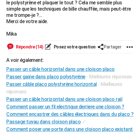
le polystyrène et plaquer le tout ? Cela me semble plus
City break
Voyage de noces
Climat
Destinations
Voyage nature
Forum
+
PHOTO
simple que les techniques de bille chauffée, mais peut-être
me trompe-je ?...
GUIDES D'ACHAT
Merci de votre aide.
BONS PLANS
Mika
CARTE DE VOEUX
Répondre (14)
Posez votre question
Partager
Carte Bonne année
Carte Pâques
Carte de Noël
Carte Saint-Valentin
Carte d'anniversaire
DICTIONNAIRE
A voir également:
Passer un câble horizontal dans une cloison placo
Biographies
Expressions
Dictionnaire
Citations
Proverbes
PROGRAMME TV
Passer gaine dans placo polystyrène
- Meilleures réponses
COPAINS D'AVANT
Passer câble placo polystyrène horizontal
- Meilleures
réponses
Se connecter
Collèges
Universités
Service militaire
S'inscrire
Lycées
Primaires
Entreprises
Avis de recherche
AVIS DE DÉCÈS
Passer un câble horizontal dans une cloison placo rail
Comment passer un fil electrique derriere une cloison ?
FORUM
Comment encastrer des câbles électriques dans du placo ?
Lifestyle
Sport
Television
Cinema
Bricolage
Culture
Auto
Voyage
Passage tuyau dans cloison placo
✓
Comment poser une porte dans une cloison placo existant