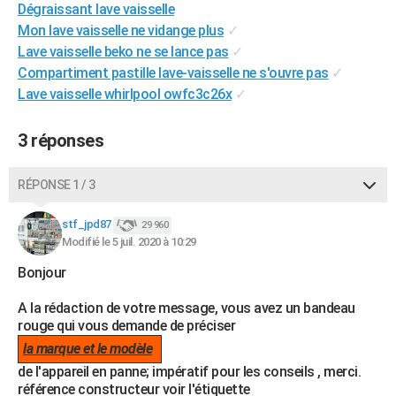
Dégraissant lave vaisselle
City break
Voyage de noces
Climat
Destinations
Voyage nature
Forum
+
PHOTO
Mon lave vaisselle ne vidange plus
✓
Lave vaisselle beko ne se lance pas
✓
GUIDES D'ACHAT
Compartiment pastille lave-vaisselle ne s'ouvre pas
✓
BONS PLANS
Lave vaisselle whirlpool owfc3c26x
✓
CARTE DE VOEUX
3 réponses
Carte Bonne année
Carte Pâques
Carte de Noël
Carte Saint-Valentin
Carte d'anniversaire
DICTIONNAIRE
RÉPONSE 1 / 3
Biographies
Expressions
Dictionnaire
Citations
Proverbes
PROGRAMME TV
stf_jpd87
29 960
COPAINS D'AVANT
Modifié le 5 juil. 2020 à 10:29
Se connecter
Collèges
Universités
Service militaire
S'inscrire
Lycées
Primaires
Entreprises
Avis de recherche
Bonjour
AVIS DE DÉCÈS
A la rédaction de votre message, vous avez un bandeau
FORUM
rouge qui vous demande de préciser
Lifestyle
Sport
Television
Cinema
Bricolage
Culture
Auto
Voyage
la marque et le modèle
de l'appareil en panne; impératif pour les conseils , merci.
référence constructeur voir l'étiquette