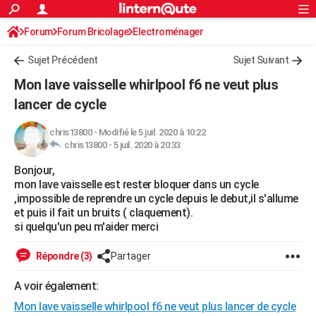
ACTUALITÉS
Forum
Forum Bricolage
Connexion
Electroménager
S'inscrire
Rechercher
Société
Education
Villes
Politique
Faits Divers
Monde
+
SPORT
Sujet Précédent
Sujet Suivant
Football
Cyclisme
Forum
Coupe du monde 2026
Tennis
Rugby
CULTURE
Mon lave vaisselle whirlpool f6 ne veut plus
TNT
Cinéma
Musique
Programme TV
Streaming
Sorties cinéma
+
lancer de cycle
FINANCE
Impôts
Immobilier
Banque
Crédit
Retraite
Epargne
Risques naturels par ville
Assurance
AUTO
chris13800
-
Modifié le 5 juil. 2020 à 10:22
chris13800 -
5 juil. 2020 à 20:33
Réserver un essai
Berlines
Forum auto
Essais
Citadines
SUV
+
HIGH-TECH
Bonjour,
mon lave vaisselle est rester bloquer dans un cycle
Meilleur smartphone
Ordinateurs
Guide high-tech
Mobiles
Internet
Jeux vidéo
+
BRICOLAGE
,impossible de reprendre un cycle depuis le debut,il s'allume
et puis il fait un bruits ( claquement).
Aménagement intérieur
Cuisine
Jardinage
+
Forum
Extérieur
Salle de bains
Rangement
WEEK-END
si quelqu'un peu m'aider merci
Escapades
Expositions
Week-end nature
Guides de France
Patrimoine
Musées
+
LIFESTYLE
Répondre (3)
Partager
Bien-être
Mode
+
Art de vivre
Loisirs
Modes de vie
SANTE
A voir également:
Guide de la santé
Médicaments
+
Alimentation
Maladies
Sommeil
VOYAGE
Mon lave vaisselle whirlpool f6 ne veut plus lancer de cycle