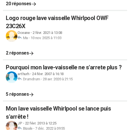
20 réponses
Logo rouge lave vaisselle Whirlpool OWF
23C26X
Oceane
-
2 févr. 2021 à 13:08
Ma
-
10 nov. 2025 à 11:03
2 réponses
Pourquoi mon lave-vaisselle ne s'arrete plus ?
arthurh
-
24 févr. 2007 à 16:18
Drumdrum
-
28 avr. 2020 à 21:15
5 réponses
Mon lave vaisselle Whirlpool se lance puis
s'arrête !
JP
-
22 févr. 2013 à 12:25
Bipale
-
7 déc. 2022 à 09:55