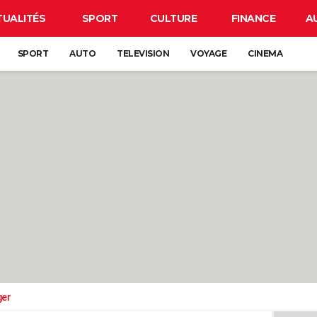
TUALITÉS
SPORT
CULTURE
FINANCE
A
SPORT
AUTO
TELEVISION
VOYAGE
CINEMA
ger