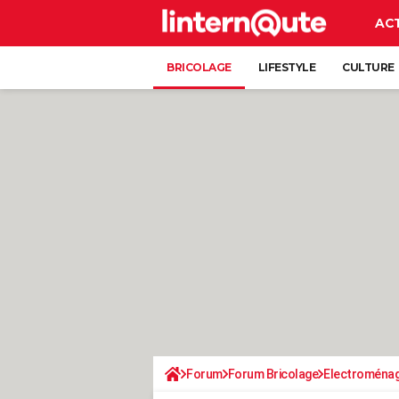
AC
BRICOLAGE
LIFESTYLE
CULTURE
Forum
Forum Bricolage
Electroména