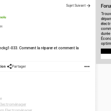
Foru
Sujet Suivant
Trouv
solu
dépan
élect
44
commu
durée
Écono
optimi
vmckg1-033. Comment la réparer et comment la
tion
Partager
de
Electroménager
um Electroménager