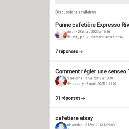
Discussions similaires
Panne cafetière Expresso Riv
nizbil
-
28 mars 2020 à 16:16
stf_jpd87
-
29 mars 2020 à 17:47
7 réponses
Comment régler une senseo 
Steflcms
-
1 mai 2013 à 10:40
Jacany
-
3 août 2025 à 11:01
31 réponses
cafetiere elsay
alexandra
-
2 févr. 2013 à 09:49