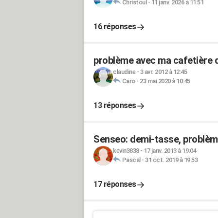
Christoul
-
11 janv. 2026 à 11:51
16 réponses
problème avec ma cafetière 
claudine
-
3 avr. 2012 à 12:45
Caro
-
23 mai 2020 à 10:45
13 réponses
Senseo: demi-tasse, problème
kevin3838
-
17 janv. 2013 à 19:04
Pascal
-
31 oct. 2019 à 19:53
17 réponses