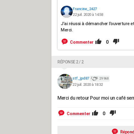
Francine_2427
22 juil. 2020 à 14:58
J’ai réussi à démancher l’ouverture et 
Merci.
0
Commenter
RÉPONSE 2 / 2
stf_jpd87
29 968
22 juil. 2020 à 18:32
Merci du retour Pour moi un café serr
0
Commenter
Répond