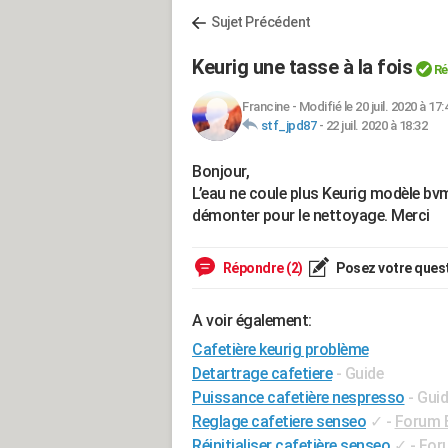
Sujet Précédent
Keurig une tasse à la fois
Ré
Francine
-
Modifié le 20 juil. 2020 à 17:
stf_jpd87
-
22 juil. 2020 à 18:32
Bonjour,
L’eau ne coule plus Keurig modèle b
démonter pour le nettoyage. Merci
Répondre (2)
Posez votre ques
A voir également:
Cafetière keurig problème
Detartrage cafetiere
- Guide
Puissance cafetière nespresso
- Gui
Reglage cafetiere senseo
✓
-
Forum 
Réinitialiser cafetière senseo
✓
-
For