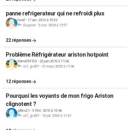
panne refrigerateur qui ne refroidi plus
lovel
-
17 avr. 2013 à 19:32
Gogone
-
5 nov. 2024 à 12:57
22 réponses
Problème Réfrigérateur ariston hotpoint
Mimid59150
-
22 juin 2015 à 11:06
stf_jpd87
-
21 mars 2020 à 17:06
12 réponses
Pourquoi les voyants de mon frigo Ariston
clignotent ?
gilles21
-
5 févr. 2010 à 15:46
stf_jpd87
-
13 juil. 2026 à 17:41