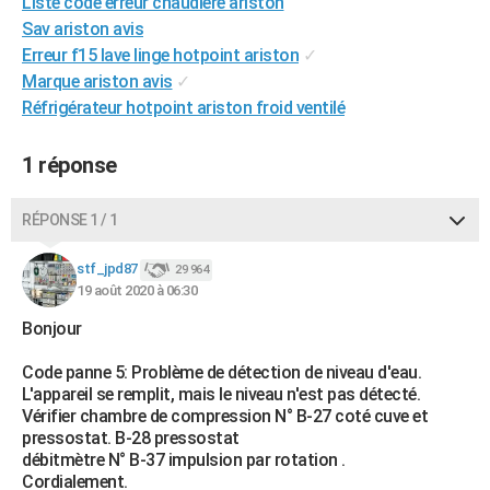
Liste code erreur chaudière ariston
City break
Voyage de noces
Climat
Destinations
Voyage nature
Forum
+
PHOTO
Sav ariston avis
Erreur f15 lave linge hotpoint ariston
✓
GUIDES D'ACHAT
Marque ariston avis
✓
Réfrigérateur hotpoint ariston froid ventilé
BONS PLANS
CARTE DE VOEUX
1 réponse
Carte Bonne année
Carte Pâques
Carte de Noël
Carte Saint-Valentin
Carte d'anniversaire
DICTIONNAIRE
RÉPONSE 1 / 1
Biographies
Expressions
Dictionnaire
Citations
Proverbes
PROGRAMME TV
stf_jpd87
29 964
19 août 2020 à 06:30
COPAINS D'AVANT
Bonjour
Se connecter
Collèges
Universités
Service militaire
S'inscrire
Lycées
Primaires
Entreprises
Avis de recherche
AVIS DE DÉCÈS
Code panne 5: Problème de détection de niveau d'eau.
FORUM
L'appareil se remplit, mais le niveau n'est pas détecté.
Vérifier chambre de compression N° B-27 coté cuve et
Lifestyle
Sport
Television
Cinema
Bricolage
Culture
Auto
Voyage
pressostat. B-28 pressostat
débitmètre N° B-37 impulsion par rotation .
Cordialement.