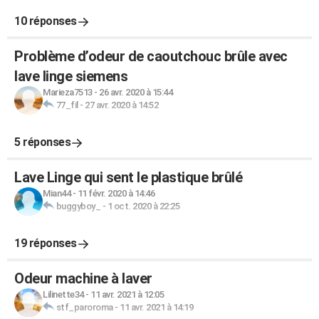
10 réponses
Problème d’odeur de caoutchouc brûle avec
lave linge siemens
Marieza7513
-
26 avr. 2020 à 15:44
77_fil
-
27 avr. 2020 à 14:52
5 réponses
Lave Linge qui sent le plastique brûlé
Mian44
-
11 févr. 2020 à 14:46
buggyboy_
-
1 oct. 2020 à 22:25
19 réponses
Odeur machine à laver
Lilinette34
-
11 avr. 2021 à 12:05
stf_paroroma
-
11 avr. 2021 à 14:19