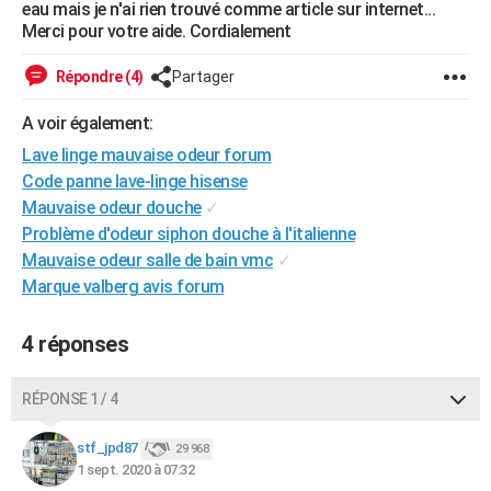
eau mais je n'ai rien trouvé comme article sur internet...
City break
Voyage de noces
Climat
Destinations
Voyage nature
Forum
+
PHOTO
Merci pour votre aide. Cordialement
GUIDES D'ACHAT
Répondre (4)
Partager
BONS PLANS
A voir également:
Lave linge mauvaise odeur forum
CARTE DE VOEUX
Code panne lave-linge hisense
Carte Bonne année
Carte Pâques
Carte de Noël
Carte Saint-Valentin
Carte d'anniversaire
DICTIONNAIRE
Mauvaise odeur douche
✓
Problème d'odeur siphon douche à l'italienne
Biographies
Expressions
Dictionnaire
Citations
Proverbes
PROGRAMME TV
Mauvaise odeur salle de bain vmc
✓
Marque valberg avis forum
COPAINS D'AVANT
Se connecter
Collèges
Universités
Service militaire
S'inscrire
Lycées
Primaires
Entreprises
Avis de recherche
AVIS DE DÉCÈS
4 réponses
FORUM
RÉPONSE 1 / 4
Lifestyle
Sport
Television
Cinema
Bricolage
Culture
Auto
Voyage
stf_jpd87
29 968
1 sept. 2020 à 07:32