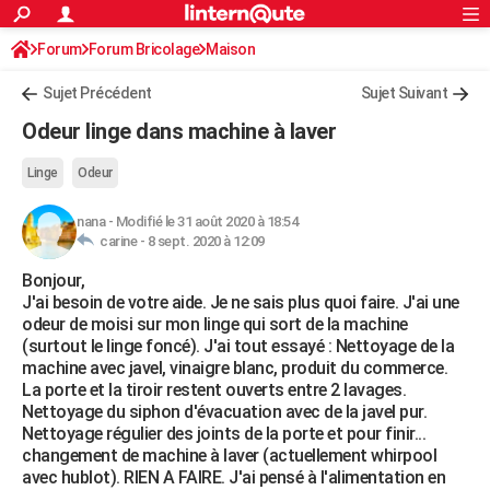
ACTUALITÉS
Forum
Forum Bricolage
Connexion
Maison
S'inscrire
Rechercher
Société
Education
Villes
Politique
Faits Divers
Monde
+
SPORT
Sujet Précédent
Sujet Suivant
Football
Cyclisme
Forum
Coupe du monde 2026
Tennis
Rugby
CULTURE
Odeur linge dans machine à laver
TNT
Cinéma
Musique
Programme TV
Streaming
Sorties cinéma
+
FINANCE
Linge
Odeur
Impôts
Immobilier
Banque
Crédit
Retraite
Epargne
Risques naturels par ville
Assurance
AUTO
nana
-
Modifié le 31 août 2020 à 18:54
carine -
8 sept. 2020 à 12:09
Réserver un essai
Berlines
Forum auto
Essais
Citadines
SUV
+
HIGH-TECH
Bonjour,
Meilleur smartphone
Ordinateurs
Guide high-tech
Mobiles
Internet
Jeux vidéo
+
BRICOLAGE
J'ai besoin de votre aide. Je ne sais plus quoi faire. J'ai une
odeur de moisi sur mon linge qui sort de la machine
Aménagement intérieur
Cuisine
Jardinage
+
Forum
Extérieur
Salle de bains
Rangement
WEEK-END
(surtout le linge foncé). J'ai tout essayé : Nettoyage de la
machine avec javel, vinaigre blanc, produit du commerce.
Escapades
Expositions
Week-end nature
Guides de France
Patrimoine
Musées
+
LIFESTYLE
La porte et la tiroir restent ouverts entre 2 lavages.
Nettoyage du siphon d'évacuation avec de la javel pur.
Bien-être
Mode
+
Art de vivre
Loisirs
Modes de vie
SANTE
Nettoyage régulier des joints de la porte et pour finir...
changement de machine à laver (actuellement whirpool
Guide de la santé
Médicaments
+
Alimentation
Maladies
Sommeil
VOYAGE
avec hublot). RIEN A FAIRE. J'ai pensé à l'alimentation en