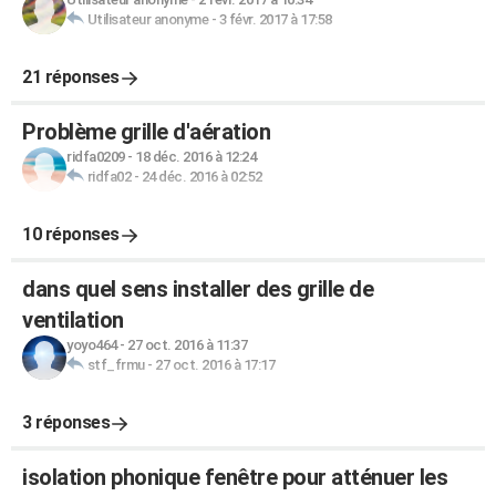
Utilisateur anonyme
-
3 févr. 2017 à 17:58
21 réponses
Problème grille d'aération
ridfa0209
-
18 déc. 2016 à 12:24
ridfa02
-
24 déc. 2016 à 02:52
10 réponses
dans quel sens installer des grille de
ventilation
yoyo464
-
27 oct. 2016 à 11:37
stf_frmu
-
27 oct. 2016 à 17:17
3 réponses
isolation phonique fenêtre pour atténuer les