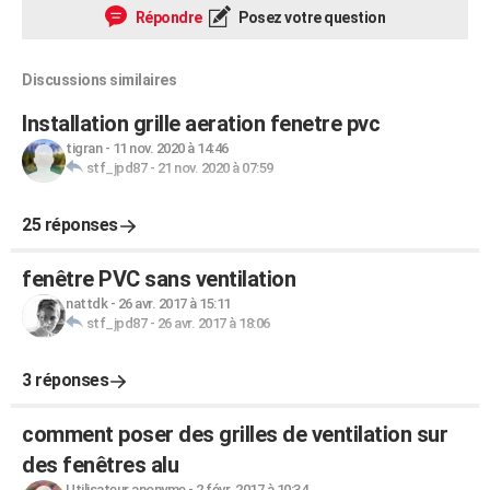
Répondre
Posez votre question
Discussions similaires
Installation grille aeration fenetre pvc
tigran
-
11 nov. 2020 à 14:46
stf_jpd87
-
21 nov. 2020 à 07:59
25 réponses
fenêtre PVC sans ventilation
nattdk
-
26 avr. 2017 à 15:11
stf_jpd87
-
26 avr. 2017 à 18:06
3 réponses
comment poser des grilles de ventilation sur
des fenêtres alu
Utilisateur anonyme
-
2 févr. 2017 à 10:34