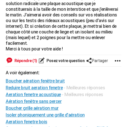
solution radicale une plaque acoustique que je
City break
Voyage de noces
Climat
Destinations
Voyage nature
Forum
+
PHOTO
constituerais à la taille de mon interstice et que j’enlèverai
le matin. J’aimerai avoir des conseils sur vos réalisations
GUIDES D'ACHAT
ou sur les tests des rideaux acoustiques (peu d’avis sur
internet). Et si création de cette plaque, je mettrai bien de
BONS PLANS
chaque côté une couche de liege et un isolant au milieu
(mais lequel) et 2 poignes pour la mettre ou enlever
CARTE DE VOEUX
facilement.
Merci à tous pour votre aide !
Carte Bonne année
Carte Pâques
Carte de Noël
Carte Saint-Valentin
Carte d'anniversaire
DICTIONNAIRE
Répondre (1)
Posez votre question
Partager
Biographies
Expressions
Dictionnaire
Citations
Proverbes
PROGRAMME TV
A voir également:
COPAINS D'AVANT
Boucher aération fenêtre bruit
Se connecter
Collèges
Universités
Service militaire
S'inscrire
Lycées
Primaires
Entreprises
Avis de recherche
AVIS DE DÉCÈS
Reduire bruit aeration fenetre
- Meilleures réponses
Aeration fenetre acoustique
- Meilleures réponses
FORUM
Aération fenêtre sans percer
Boucher grille aération mur
Lifestyle
Sport
Television
Cinema
Bricolage
Culture
Auto
Voyage
Isoler phoniquement une grille d'aération
Aeration fenetre bois