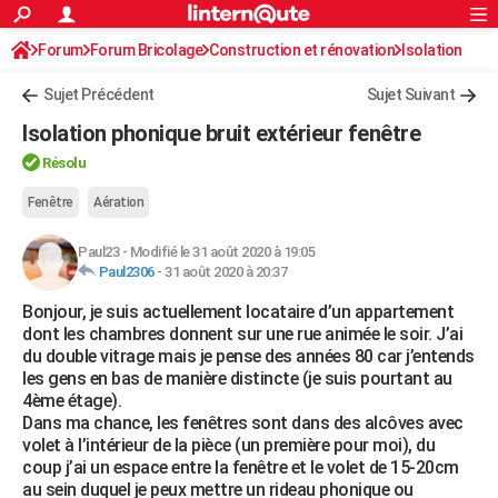
ACTUALITÉS
Forum
Forum Bricolage
Connexion
Construction et rénovation
S'inscrire
Isolation
Rechercher
Société
Education
Villes
Politique
Faits Divers
Monde
+
SPORT
Sujet Précédent
Sujet Suivant
Football
Cyclisme
Forum
Coupe du monde 2026
Tennis
Rugby
CULTURE
Isolation phonique bruit extérieur fenêtre
TNT
Cinéma
Musique
Programme TV
Streaming
Sorties cinéma
+
FINANCE
Résolu
Impôts
Immobilier
Banque
Crédit
Retraite
Epargne
Risques naturels par ville
Assurance
Fenêtre
Aération
AUTO
Réserver un essai
Berlines
Forum auto
Essais
Citadines
SUV
+
HIGH-TECH
Paul23
-
Modifié le 31 août 2020 à 19:05
Paul2306
-
31 août 2020 à 20:37
Meilleur smartphone
Ordinateurs
Guide high-tech
Mobiles
Internet
Jeux vidéo
+
BRICOLAGE
Bonjour, je suis actuellement locataire d’un appartement
dont les chambres donnent sur une rue animée le soir. J’ai
Aménagement intérieur
Cuisine
Jardinage
+
Forum
Extérieur
Salle de bains
Rangement
WEEK-END
du double vitrage mais je pense des années 80 car j’entends
les gens en bas de manière distincte (je suis pourtant au
Escapades
Expositions
Week-end nature
Guides de France
Patrimoine
Musées
+
LIFESTYLE
4ème étage).
Dans ma chance, les fenêtres sont dans des alcôves avec
Bien-être
Mode
+
Art de vivre
Loisirs
Modes de vie
SANTE
volet à l’intérieur de la pièce (un première pour moi), du
coup j’ai un espace entre la fenêtre et le volet de 15-20cm
Guide de la santé
Médicaments
+
Alimentation
Maladies
Sommeil
VOYAGE
au sein duquel je peux mettre un rideau phonique ou