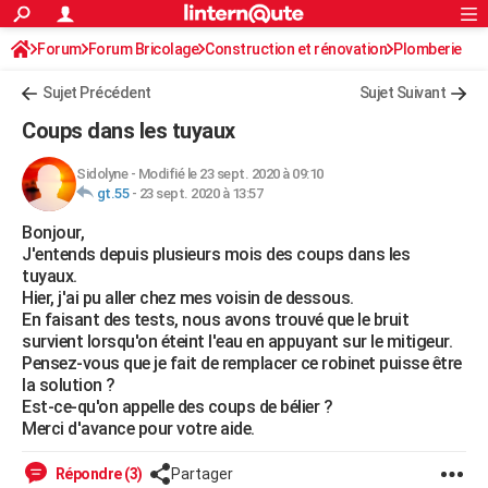
ACTUALITÉS
Forum
Forum Bricolage
Connexion
Construction et rénovation
S'inscrire
Plomberie
Rechercher
Société
Education
Villes
Politique
Faits Divers
Monde
+
SPORT
Sujet Précédent
Sujet Suivant
Football
Cyclisme
Forum
Coupe du monde 2026
Tennis
Rugby
CULTURE
Coups dans les tuyaux
TNT
Cinéma
Musique
Programme TV
Streaming
Sorties cinéma
+
FINANCE
Sidolyne
-
Modifié le 23 sept. 2020 à 09:10
gt.55
-
23 sept. 2020 à 13:57
Impôts
Immobilier
Banque
Crédit
Retraite
Epargne
Risques naturels par ville
Assurance
AUTO
Bonjour,
Réserver un essai
Berlines
Forum auto
Essais
Citadines
SUV
+
HIGH-TECH
J'entends depuis plusieurs mois des coups dans les
tuyaux.
Meilleur smartphone
Ordinateurs
Guide high-tech
Mobiles
Internet
Jeux vidéo
+
BRICOLAGE
Hier, j'ai pu aller chez mes voisin de dessous.
En faisant des tests, nous avons trouvé que le bruit
Aménagement intérieur
Cuisine
Jardinage
+
Forum
Extérieur
Salle de bains
Rangement
WEEK-END
survient lorsqu'on éteint l'eau en appuyant sur le mitigeur.
Pensez-vous que je fait de remplacer ce robinet puisse être
Escapades
Expositions
Week-end nature
Guides de France
Patrimoine
Musées
+
LIFESTYLE
la solution ?
Est-ce-qu'on appelle des coups de bélier ?
Bien-être
Mode
+
Art de vivre
Loisirs
Modes de vie
SANTE
Merci d'avance pour votre aide.
Guide de la santé
Médicaments
+
Alimentation
Maladies
Sommeil
VOYAGE
Répondre (3)
Partager