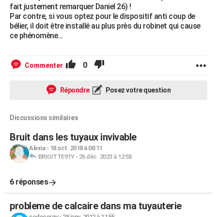
fait justement remarquer Daniel 26) !
Par contre, si vous optez pour le dispositif anti coup de
bélier, il doit être installé au plus près du robinet qui cause
ce phénomène...
0
Commenter
Répondre
Posez votre question
Discussions similaires
Bruit dans les tuyaux invivable
Alexia
-
18 oct. 2018 à 08:11
BRIGITTE91Y
-
26 déc. 2023 à 12:58
6 réponses
probleme de calcaire dans ma tuyauterie
sodecergy
-
28 janv. 2012 à 11:55