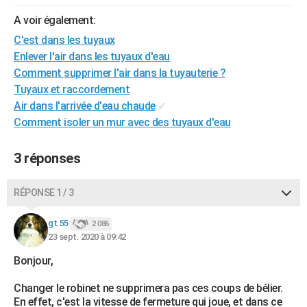
City break
Voyage de noces
Climat
Destinations
Voyage nature
Forum
+
PHOTO
A voir également:
C'est dans les tuyaux
GUIDES D'ACHAT
Enlever l'air dans les tuyaux d'eau
BONS PLANS
Comment supprimer l'air dans la tuyauterie ?
Tuyaux et raccordement
CARTE DE VOEUX
Air dans l'arrivée d'eau chaude
✓
Comment isoler un mur avec des tuyaux d'eau
Carte Bonne année
Carte Pâques
Carte de Noël
Carte Saint-Valentin
Carte d'anniversaire
DICTIONNAIRE
Biographies
Expressions
Dictionnaire
Citations
Proverbes
PROGRAMME TV
3 réponses
COPAINS D'AVANT
RÉPONSE 1 / 3
Se connecter
Collèges
Universités
Service militaire
S'inscrire
Lycées
Primaires
Entreprises
Avis de recherche
AVIS DE DÉCÈS
gt.55
2 086
23 sept. 2020 à 09:42
FORUM
Bonjour,
Lifestyle
Sport
Television
Cinema
Bricolage
Culture
Auto
Voyage
Changer le robinet ne supprimera pas ces coups de bélier.
En effet, c'est la vitesse de fermeture qui joue, et dans ce