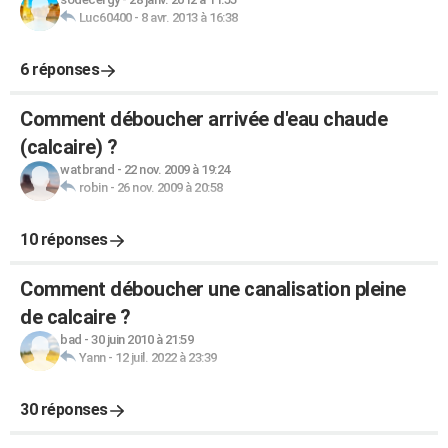
Luc60400
-
8 avr. 2013 à 16:38
6 réponses
Comment déboucher arrivée d'eau chaude
(calcaire) ?
watbrand
-
22 nov. 2009 à 19:24
robin
-
26 nov. 2009 à 20:58
10 réponses
Comment déboucher une canalisation pleine
de calcaire ?
bad
-
30 juin 2010 à 21:59
Yann
-
12 juil. 2022 à 23:39
30 réponses