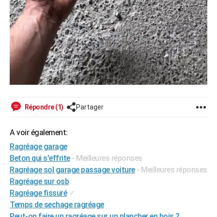
Répondre (1)
Partager
A voir également:
Ragréage garage
Beton qui s'effrite
- Meilleures réponses
Ragréage sol garage passage voiture
- Meilleures réponses
Ragréage sur osb
Ragréage fissuré
✓
Temps de sechage ragréage
Peut-on faire un ragréage sur un plancher en bois ?