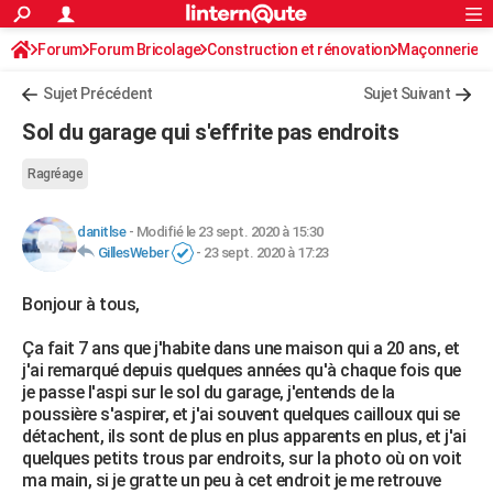
ACTUALITÉS
Forum
Forum Bricolage
Connexion
Construction et rénovation
S'inscrire
Maçonnerie
Rechercher
Société
Education
Villes
Politique
Faits Divers
Monde
+
SPORT
Sujet Précédent
Sujet Suivant
Football
Cyclisme
Forum
Coupe du monde 2026
Tennis
Rugby
CULTURE
Sol du garage qui s'effrite pas endroits
TNT
Cinéma
Musique
Programme TV
Streaming
Sorties cinéma
+
FINANCE
Ragréage
Impôts
Immobilier
Banque
Crédit
Retraite
Epargne
Risques naturels par ville
Assurance
AUTO
danitlse
-
Modifié le 23 sept. 2020 à 15:30
Réserver un essai
Berlines
Forum auto
Essais
Citadines
SUV
+
HIGH-TECH
GillesWeber
-
23 sept. 2020 à 17:23
Meilleur smartphone
Ordinateurs
Guide high-tech
Mobiles
Internet
Jeux vidéo
+
BRICOLAGE
Bonjour à tous,
Aménagement intérieur
Cuisine
Jardinage
+
Forum
Extérieur
Salle de bains
Rangement
WEEK-END
Ça fait 7 ans que j'habite dans une maison qui a 20 ans, et
j'ai remarqué depuis quelques années qu'à chaque fois que
Escapades
Expositions
Week-end nature
Guides de France
Patrimoine
Musées
+
LIFESTYLE
je passe l'aspi sur le sol du garage, j'entends de la
poussière s'aspirer, et j'ai souvent quelques cailloux qui se
Bien-être
Mode
+
Art de vivre
Loisirs
Modes de vie
SANTE
détachent, ils sont de plus en plus apparents en plus, et j'ai
quelques petits trous par endroits, sur la photo où on voit
Guide de la santé
Médicaments
+
Alimentation
Maladies
Sommeil
VOYAGE
ma main, si je gratte un peu à cet endroit je me retrouve