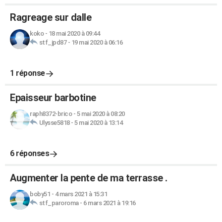
Ragreage sur dalle
koko
-
18 mai 2020 à 09:44
stf_jpd87
-
19 mai 2020 à 06:16
1 réponse
Epaisseur barbotine
raph8372-brico
-
5 mai 2020 à 08:20
Ulysse5818
-
5 mai 2020 à 13:14
6 réponses
Augmenter la pente de ma terrasse .
boby51
-
4 mars 2021 à 15:31
stf_paroroma
-
6 mars 2021 à 19:16