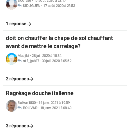
Socrate
-
17 août 2020 à 23:17
KIDUGUEN
-
17 août 2020 à 23:53
1 réponse
doit on chauffer la chape de sol chauffant
avant de mettre le carrelage?
Macjibi
-
28 juil. 2020 à 18:34
stf_jpd87
-
30 juil. 2020 à 05:52
2 réponses
Ragréage douche italienne
Bolivar1830
-
16 janv. 2021 à 19:59
BOLIVAR
-
18 janv. 2021 à 08:40
3 réponses