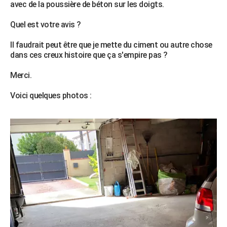
avec de la poussière de béton sur les doigts.
City break
Voyage de noces
Climat
Destinations
Voyage nature
Forum
+
PHOTO
Quel est votre avis ?
GUIDES D'ACHAT
Il faudrait peut être que je mette du ciment ou autre chose
BONS PLANS
dans ces creux histoire que ça s'empire pas ?
CARTE DE VOEUX
Merci.
Carte Bonne année
Carte Pâques
Carte de Noël
Carte Saint-Valentin
Carte d'anniversaire
DICTIONNAIRE
Voici quelques photos :
Biographies
Expressions
Dictionnaire
Citations
Proverbes
PROGRAMME TV
COPAINS D'AVANT
Se connecter
Collèges
Universités
Service militaire
S'inscrire
Lycées
Primaires
Entreprises
Avis de recherche
AVIS DE DÉCÈS
FORUM
Lifestyle
Sport
Television
Cinema
Bricolage
Culture
Auto
Voyage