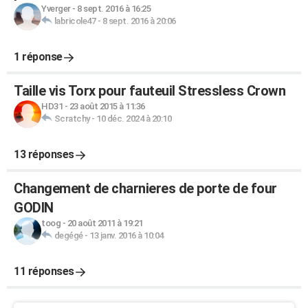
Yverger
-
8 sept. 2016 à 16:25
labricole47
-
8 sept. 2016 à 20:06
1 réponse
Taille vis Torx pour fauteuil Stressless Crown
HD31
-
23 août 2015 à 11:36
Scratchy
-
10 déc. 2024 à 20:10
13 réponses
Changement de charnieres de porte de four
GODIN
toog
-
20 août 2011 à 19:21
degégé
-
13 janv. 2016 à 10:04
11 réponses