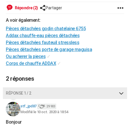
City break
Voyage de noces
Climat
Destinations
Voyage nature
Forum
+
PHOTO
Répondre (2)
Partager
GUIDES D'ACHAT
A voir également:
Pièces détachées godin chatelaine 6755
BONS PLANS
Addax chauffe-eau pièces détachées
CARTE DE VOEUX
Pièces détachées fauteuil stressless
Pièces détachées porte de garage maguisa
Carte Bonne année
Carte Pâques
Carte de Noël
Carte Saint-Valentin
Carte d'anniversaire
DICTIONNAIRE
Ou acherer la pieces
✓
Corps de chauffe ADDAX
✓
Biographies
Expressions
Dictionnaire
Citations
Proverbes
PROGRAMME TV
COPAINS D'AVANT
2 réponses
Se connecter
Collèges
Universités
Service militaire
S'inscrire
Lycées
Primaires
Entreprises
Avis de recherche
AVIS DE DÉCÈS
RÉPONSE 1 / 2
FORUM
stf_jpd87
29 903
Lifestyle
Sport
Television
Cinema
Bricolage
Culture
Auto
Voyage
Modifié le 10 oct. 2020 à 18:54
Bonjour