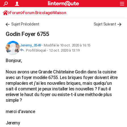
ACTUALITÉS
Forum
Forum Bricolage
Connexion
Maison
S'inscrire
Rechercher
Société
Education
Villes
Politique
Faits Divers
Monde
+
SPORT
Sujet Précédent
Sujet Suivant
Football
Cyclisme
Forum
Coupe du monde 2026
Tennis
Rugby
CULTURE
Godin Foyer 6755
TNT
Cinéma
Musique
Programme TV
Streaming
Sorties cinéma
+
FINANCE
Jeremy_0549
-
Modifié le 10 oct. 2020 à 16:15
Profil bloqué -
12 oct. 2020 à 13:19
Impôts
Immobilier
Banque
Crédit
Retraite
Epargne
Risques naturels par ville
Assurance
AUTO
Bonjour,
Réserver un essai
Berlines
Forum auto
Essais
Citadines
SUV
+
HIGH-TECH
Nous avons une Grande Châtelaine Godin dans la cuisine
Meilleur smartphone
Ordinateurs
Guide high-tech
Mobiles
Internet
Jeux vidéo
+
BRICOLAGE
avec un foyer modèle 6755. Les briques foyer doivent être
remplacées et j'ai les nouvelles briques, mais quelqu'un
Aménagement intérieur
Cuisine
Jardinage
+
Forum
Extérieur
Salle de bains
Rangement
WEEK-END
sait-il comment je peux installer les nouvelles ? Faut-il
enlever le haut du foyer ou existe-t-il une méthode plus
Escapades
Expositions
Week-end nature
Guides de France
Patrimoine
Musées
+
LIFESTYLE
simple ?
Bien-être
Mode
+
Art de vivre
Loisirs
Modes de vie
SANTE
merci d'avance
Guide de la santé
Médicaments
+
Alimentation
Maladies
Sommeil
VOYAGE
Jeremy