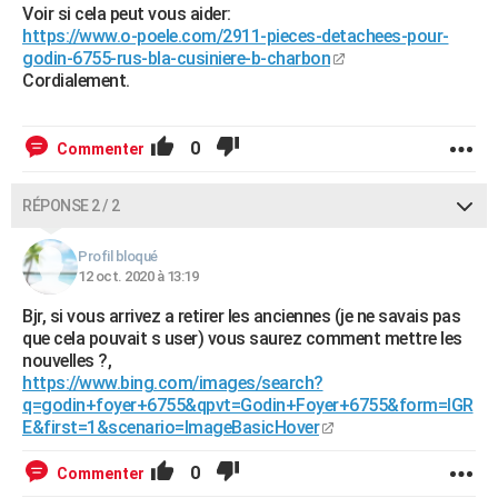
Voir si cela peut vous aider:
https://www.o-poele.com/2911-pieces-detachees-pour-
godin-6755-rus-bla-cusiniere-b-charbon
Cordialement.
0
Commenter
RÉPONSE 2 / 2
Profil bloqué
12 oct. 2020 à 13:19
Bjr, si vous arrivez a retirer les anciennes (je ne savais pas
que cela pouvait s user) vous saurez comment mettre les
nouvelles ?,
https://www.bing.com/images/search?
q=godin+foyer+6755&qpvt=Godin+Foyer+6755&form=IGR
E&first=1&scenario=ImageBasicHover
0
Commenter