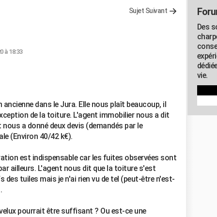
Foru
Sujet Suivant
Des s
charp
conse
0 à 18:33
expér
dédiée
vie.
ncienne dans le Jura. Elle nous plaît beaucoup, il
exception de la toiture. L'agent immobilier nous a dit
 et nous a donné deux devis (demandés par le
ale (Environ 40/42 k€).
tion est indispensable car les fuites observées sont
r ailleurs. L'agent nous dit que la toiture s'est
des tuiles mais je n'ai rien vu de tel (peut-être n'est-
.
lux pourrait être suffisant ? Ou est-ce une