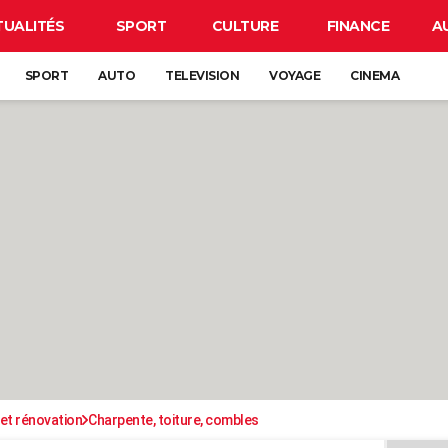
TUALITÉS
SPORT
CULTURE
FINANCE
A
SPORT
AUTO
TELEVISION
VOYAGE
CINEMA
et rénovation
Charpente, toiture, combles