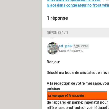
Glace dans congélateur no frost whir
1 réponse
RÉPONSE 1 / 1
stf_jpd87
29 968
6 nov. 2020 à 09:12
Bonjour
Désolé ma boule de cristal est en rév
A la rédaction de votre message, vo
préciser
la marque et le modèle
de l'appareil en panne; impératif pour 
référence constructeur voir l'étiquett