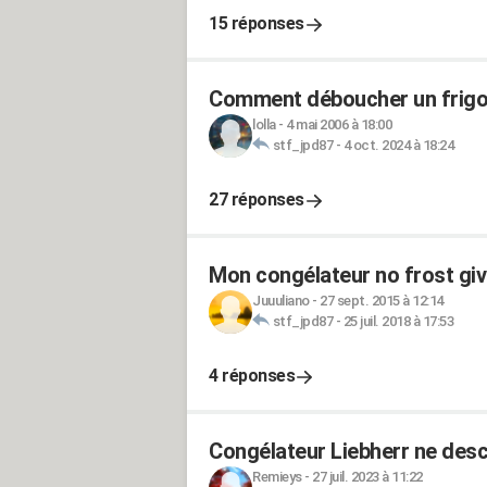
15 réponses
Comment déboucher un frigo
lolla
-
4 mai 2006 à 18:00
stf_jpd87
-
4 oct. 2024 à 18:24
27 réponses
Mon congélateur no frost giv
Juuuliano
-
27 sept. 2015 à 12:14
stf_jpd87
-
25 juil. 2018 à 17:53
4 réponses
Congélateur Liebherr ne desc
Remieys
-
27 juil. 2023 à 11:22