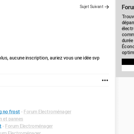
Foru
Sujet Suivant
Trouv
dépan
élect
commu
durée
Écono
optimi
plus, aucune inscription, auriez vous une idée svp
 no frost
-
Forum Electroménager
n et pannes
t
-
Forum Electroménager
rum Electroménager