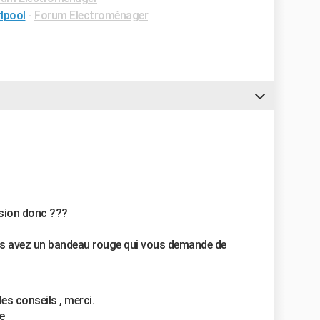
lpool
-
Forum Electroménager
ision donc ???
us avez un bandeau rouge qui vous demande de
les conseils , merci.
e