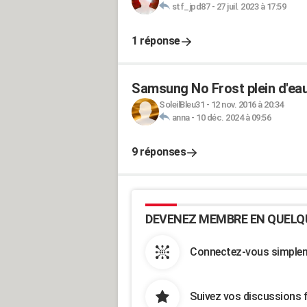
stf_jpd87
-
27 juil. 2023 à 17:59
1 réponse
Samsung No Frost plein d'eau
SoleilBleu31
-
12 nov. 2016 à 20:34
anna
-
10 déc. 2024 à 09:56
9 réponses
DEVENEZ MEMBRE EN QUELQ
Connectez-vous simpleme
Suivez vos discussions 