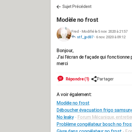
Sujet Précédent
Modèle no frost
Fred
-
Modifié le 5 nov. 2020 à 21:57
stf_jpd87
-
6 nov. 2020 à 09:12
Bonjour,
J’ai l’écran de façade qui fonctionne 
merci
Répondre (1)
Partager
A voir également:
Modèle no frost
Déboucher évacuation frigo samsung
No leaky
-
Forum Mécanique, entretie
Problème congélateur bosch no fros
Givre dans congélateur no frost
-
Fo