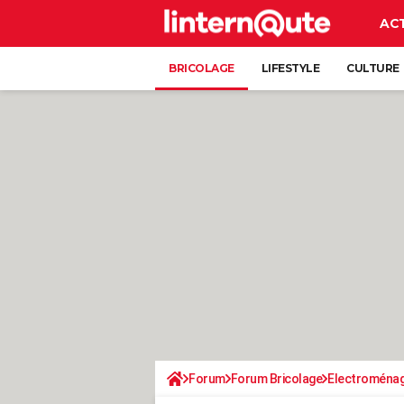
AC
BRICOLAGE
LIFESTYLE
CULTURE
Forum
Forum Bricolage
Electroména