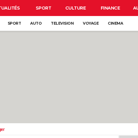
TUALITÉS
SPORT
CULTURE
FINANCE
A
SPORT
AUTO
TELEVISION
VOYAGE
CINEMA
ger