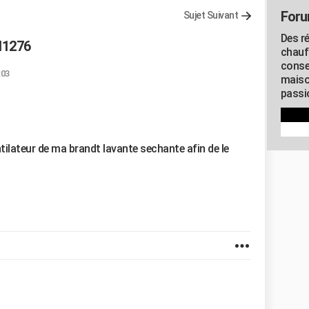
Foru
Sujet Suivant
Des r
d1276
chauf
conse
:03
maiso
passio
ntilateur de ma brandt lavante sechante afin de le