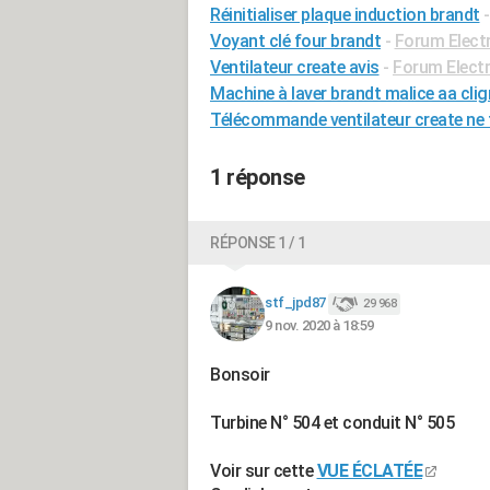
Réinitialiser plaque induction brandt
Voyant clé four brandt
-
Forum Elect
Ventilateur create avis
-
Forum Elect
Machine à laver brandt malice aa cli
Télécommande ventilateur create ne 
1 réponse
RÉPONSE 1 / 1
stf_jpd87
29 968
9 nov. 2020 à 18:59
Bonsoir
Turbine N° 504 et conduit N° 505
Voir sur cette
VUE ÉCLATÉE