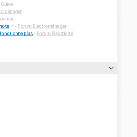
- Guide
roménager
ronique
gnote
✓
-
Forum Electroménager
fonctionne plus
-
Forum Electricité