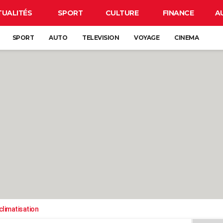
TUALITÉS
SPORT
CULTURE
FINANCE
A
SPORT
AUTO
TELEVISION
VOYAGE
CINEMA
climatisation