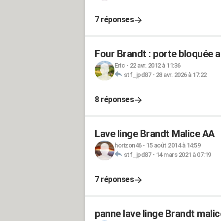
7 réponses
Four Brandt : porte bloquée a
Eric
-
22 avr. 2012 à 11:36
stf_jpd87
-
28 avr. 2026 à 17:22
8 réponses
Lave linge Brandt Malice AA
horizon46
-
15 août 2014 à 14:59
stf_jpd87
-
14 mars 2021 à 07:19
7 réponses
panne lave linge Brandt mali