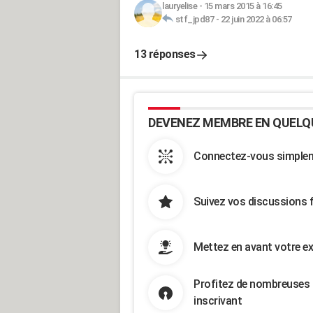
lauryelise
-
15 mars 2015 à 16:45
stf_jpd87
-
22 juin 2022 à 06:57
13 réponses
DEVENEZ MEMBRE EN QUELQ
Connectez-vous simpleme
Suivez vos discussions 
Mettez en avant votre ex
Profitez de nombreuses 
inscrivant