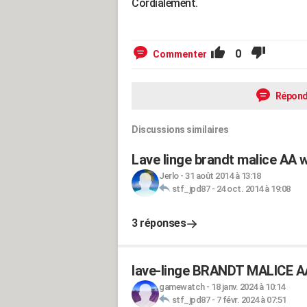
Cordialement.
0
Commenter
Répond
Discussions similaires
Lave linge brandt malice AA 
Jerlo
-
31 août 2014 à 13:18
stf_jpd87
-
24 oct. 2014 à 19:08
3 réponses
lave-linge BRANDT MALICE AA
gamewatch
-
18 janv. 2024 à 10:14
stf_jpd87
-
7 févr. 2024 à 07:51