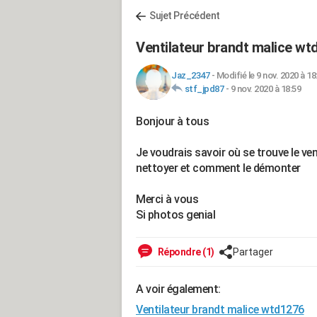
Sujet Précédent
Ventilateur brandt malice wt
Jaz_2347
-
Modifié le 9 nov. 2020 à 18
stf_jpd87
-
9 nov. 2020 à 18:59
Bonjour à tous
Je voudrais savoir où se trouve le ve
nettoyer et comment le démonter
Merci à vous
Si photos genial
Répondre (1)
Partager
A voir également:
Ventilateur brandt malice wtd1276