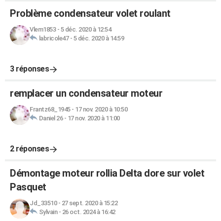
Problème condensateur volet roulant
Vlem1853
-
5 déc. 2020 à 12:54
labricole47
-
5 déc. 2020 à 14:59
3 réponses
remplacer un condensateur moteur
Frantz68_1945
-
17 nov. 2020 à 10:50
Daniel 26
-
17 nov. 2020 à 11:00
2 réponses
Démontage moteur rollia Delta dore sur volet
Pasquet
Jd_33510
-
27 sept. 2020 à 15:22
Sylvain
-
26 oct. 2024 à 16:42