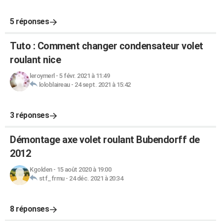
5 réponses
Tuto : Comment changer condensateur volet
roulant nice
leroymerl
-
5 févr. 2021 à 11:49
loloblaireau
-
24 sept. 2021 à 15:42
3 réponses
Démontage axe volet roulant Bubendorff de
2012
Kgolden
-
15 août 2020 à 19:00
stf_frmu
-
24 déc. 2021 à 20:34
8 réponses