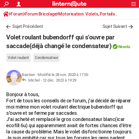
ACTUALITÉS
Forum
Forum Bricolage
Connexion
Motorisation: Volets, Portails..
S'inscrire
Rechercher
Société
Education
Villes
Politique
Faits Divers
Monde
+
SPORT
Sujet Précédent
Sujet Suivant
Football
Cyclisme
Forum
Coupe du monde 2026
Tennis
Rugby
CULTURE
Volet roulant bubendorff qui s'ouvre par
TNT
Cinéma
Musique
Programme TV
Streaming
Sorties cinéma
+
saccade(déjà changé le condensateur)
FINANCE
Résolu
Impôts
Immobilier
Banque
Crédit
Retraite
Epargne
Risques naturels par ville
Assurance
AUTO
Volet roulant
Condensateur
Réserver un essai
Berlines
Forum auto
Essais
Citadines
SUV
+
HIGH-TECH
Bastien
-
Modifié le 28 nov. 2020 à 17:50
Michel -
12 déc. 2023 à 19:29
Meilleur smartphone
Ordinateurs
Guide high-tech
Mobiles
Internet
Jeux vidéo
+
BRICOLAGE
Bonjour à tous,
Aménagement intérieur
Cuisine
Jardinage
+
Forum
Extérieur
Salle de bains
Rangement
WEEK-END
Fort de tous les conseils de ce forum, j'ai décidé de réparer
moi même mon volet roulant électrique bubendorff qui
Escapades
Expositions
Week-end nature
Guides de France
Patrimoine
Musées
+
LIFESTYLE
s'ouvre et se ferme par saccades.
J'ai acheté et remplacé le gros condensateur blanc(icar
Bien-être
Mode
+
Art de vivre
Loisirs
Modes de vie
SANTE
ecofill 6u) qui apparemment avait de fortes chances d'être
la cause du problème. Mais le volet disfonctionne toujours.
Guide de la santé
Médicaments
+
Alimentation
Maladies
Sommeil
VOYAGE
Je suis embêté car sur tous les forums les gens parlent