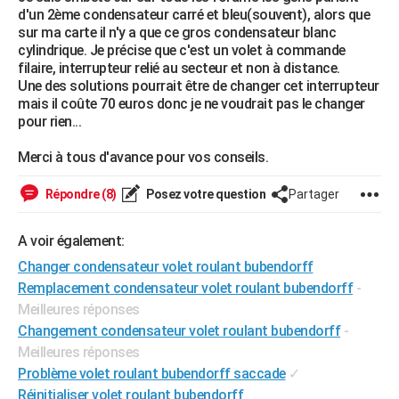
d'un 2ème condensateur carré et bleu(souvent), alors que
City break
Voyage de noces
Climat
Destinations
Voyage nature
Forum
+
PHOTO
sur ma carte il n'y a que ce gros condensateur blanc
cylindrique. Je précise que c'est un volet à commande
GUIDES D'ACHAT
filaire, interrupteur relié au secteur et non à distance.
Une des solutions pourrait être de changer cet interrupteur
BONS PLANS
mais il coûte 70 euros donc je ne voudrait pas le changer
pour rien...
CARTE DE VOEUX
Merci à tous d'avance pour vos conseils.
Carte Bonne année
Carte Pâques
Carte de Noël
Carte Saint-Valentin
Carte d'anniversaire
DICTIONNAIRE
Répondre (8)
Posez votre question
Partager
Biographies
Expressions
Dictionnaire
Citations
Proverbes
PROGRAMME TV
COPAINS D'AVANT
A voir également:
Changer condensateur volet roulant bubendorff
Se connecter
Collèges
Universités
Service militaire
S'inscrire
Lycées
Primaires
Entreprises
Avis de recherche
AVIS DE DÉCÈS
Remplacement condensateur volet roulant bubendorff
-
Meilleures réponses
FORUM
Changement condensateur volet roulant bubendorff
-
Lifestyle
Sport
Television
Cinema
Bricolage
Culture
Auto
Voyage
Meilleures réponses
Problème volet roulant bubendorff saccade
✓
Réinitialiser volet roulant bubendorff