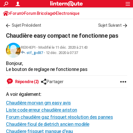
ACTUALITÉS
Forum
Forum Bricolage
Connexion
Electronique
S'inscrire
Rechercher
Société
Education
Villes
Politique
Faits Divers
Monde
+
SPORT
Sujet Précédent
Sujet Suivant
Football
Cyclisme
Forum
Coupe du monde 2026
Tennis
Rugby
CULTURE
Chaudière easy compact ne fonctionne pas
TNT
Cinéma
Musique
Programme TV
Streaming
Sorties cinéma
+
FINANCE
REXHEPI
-
Modifié le 11 déc. 2020 à 21:43
stf_jpd87
-
12 déc. 2020 à 07:37
Impôts
Immobilier
Banque
Crédit
Retraite
Epargne
Risques naturels par ville
Assurance
AUTO
Bonjour,
Réserver un essai
Berlines
Forum auto
Essais
Citadines
SUV
+
HIGH-TECH
Le bouton de reglage ne fonctionne pas
Meilleur smartphone
Ordinateurs
Guide high-tech
Mobiles
Internet
Jeux vidéo
+
BRICOLAGE
Répondre (2)
Partager
Aménagement intérieur
Cuisine
Jardinage
+
Forum
Extérieur
Salle de bains
Rangement
WEEK-END
A voir également:
Escapades
Expositions
Week-end nature
Guides de France
Patrimoine
Musées
+
Chaudière morvan gm easy avis
LIFESTYLE
Liste code erreur chaudière ariston
Bien-être
Mode
+
Art de vivre
Loisirs
Modes de vie
SANTE
Forum chaudière gaz frisquet résolution des pannes
Chaudière fioul de dietrich ancien modèle
Guide de la santé
Médicaments
+
Alimentation
Maladies
Sommeil
VOYAGE
Chaudiere frisquet manque d'eau