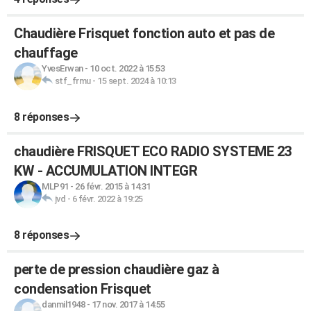
Chaudière Frisquet fonction auto et pas de
chauffage
YvesErwan
-
10 oct. 2022 à 15:53
stf_frmu
-
15 sept. 2024 à 10:13
8 réponses
chaudière FRISQUET ECO RADIO SYSTEME 23
KW - ACCUMULATION INTEGR
MLP91
-
26 févr. 2015 à 14:31
jvd
-
6 févr. 2022 à 19:25
8 réponses
perte de pression chaudière gaz à
condensation Frisquet
danmil1948
-
17 nov. 2017 à 14:55