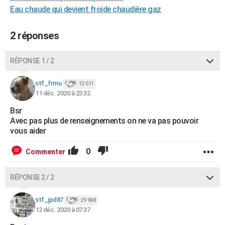
Eau chaude qui devient froide chaudière gaz
City break
Voyage de noces
Climat
Destinations
Voyage nature
Forum
+
PHOTO
GUIDES D'ACHAT
2 réponses
BONS PLANS
RÉPONSE 1 / 2
CARTE DE VOEUX
stf_frmu
12 511
Carte Bonne année
Carte Pâques
Carte de Noël
Carte Saint-Valentin
Carte d'anniversaire
DICTIONNAIRE
11 déc. 2020 à 23:32
Bsr
Biographies
Expressions
Dictionnaire
Citations
Proverbes
PROGRAMME TV
Avec pas plus de renseignements on ne va pas pouvoir
vous aider
COPAINS D'AVANT
0
Commenter
Se connecter
Collèges
Universités
Service militaire
S'inscrire
Lycées
Primaires
Entreprises
Avis de recherche
AVIS DE DÉCÈS
FORUM
RÉPONSE 2 / 2
Lifestyle
Sport
Television
Cinema
Bricolage
Culture
Auto
Voyage
stf_jpd87
29 968
12 déc. 2020 à 07:37