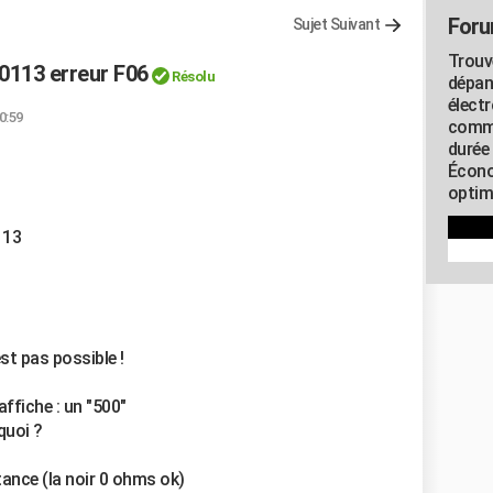
Foru
Sujet Suivant
Trouv
0113 erreur F06
Résolu
dépan
élect
20:59
commu
durée
Écono
optimi
113
st pas possible !
 affiche : un "500"
quoi ?
tance (la noir 0 ohms ok)