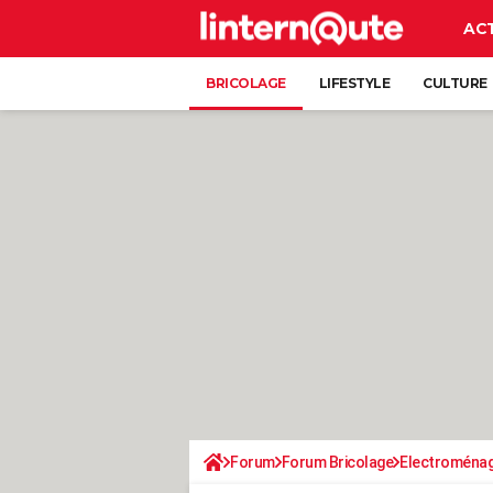
AC
BRICOLAGE
LIFESTYLE
CULTURE
Forum
Forum Bricolage
Electroména