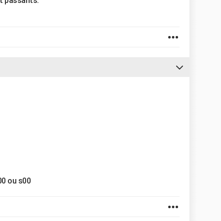
nt passants.
00 ou s00