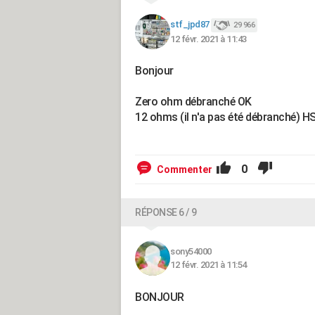
stf_jpd87
29 966
12 févr. 2021 à 11:43
Bonjour
Zero ohm débranché OK
12 ohms (il n'a pas été débranché) HS
0
Commenter
RÉPONSE 6 / 9
sony54000
12 févr. 2021 à 11:54
BONJOUR