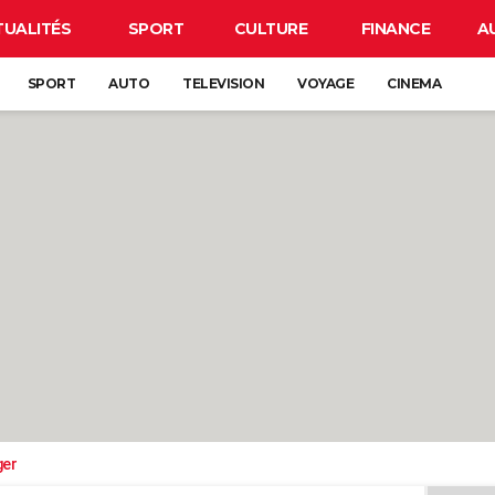
TUALITÉS
SPORT
CULTURE
FINANCE
A
SPORT
AUTO
TELEVISION
VOYAGE
CINEMA
ger