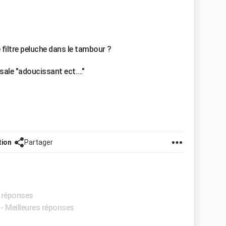
e filtre peluche dans le tambour ?
sale "adoucissant ect...."
tion
Partager
s réponses
- Meilleures réponses