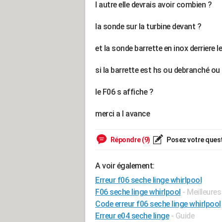
l autre elle devrais avoir combien ?
la sonde sur la turbine devant ?
et la sonde barrette en inox derriere l
si la barrette est hs ou debranché ou 
le F06 s affiche ?
merci a l avance
Répondre (9)
Posez votre ques
A voir également:
Erreur f06 seche linge whirlpool
F06 seche linge whirlpool
- Meilleure
Code erreur f06 seche linge whirlpool
Erreur e04 seche linge
- Guide