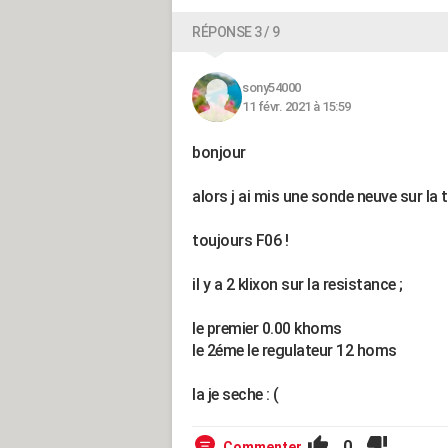
RÉPONSE 3 / 9
sony54000
11 févr. 2021 à 15:59
bonjour
alors j ai mis une sonde neuve sur la 
toujours F06 !
il y a 2 klixon sur la resistance ;
le premier 0.00 khoms
le 2éme le regulateur 12 homs
la je seche : (
0
Commenter