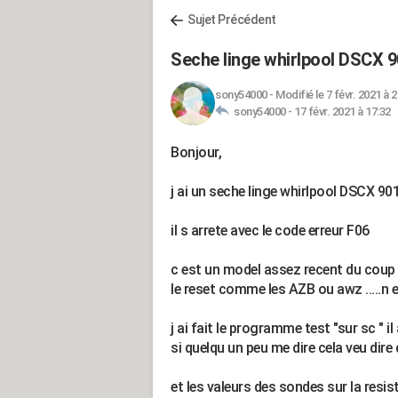
Sujet Précédent
Seche linge whirlpool DSCX 9
sony54000
-
Modifié le 7 févr. 2021 à 
sony54000 -
17 févr. 2021 à 17:32
Bonjour,
j ai un seche linge whirlpool DSCX 90
il s arrete avec le code erreur F06
c est un model assez recent du coup
le reset comme les AZB ou awz .....n e
j ai fait le programme test "sur sc " il
si quelqu un peu me dire cela veu dire 
et les valeurs des sondes sur la resis