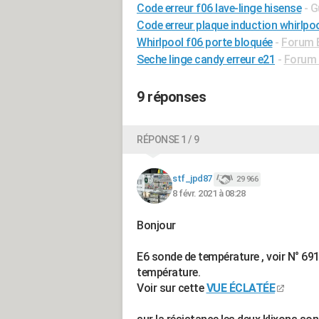
Code erreur f06 lave-linge hisense
- G
Code erreur plaque induction whirlpo
Whirlpool f06 porte bloquée
-
Forum 
Seche linge candy erreur e21
-
Forum 
9 réponses
RÉPONSE 1 / 9
stf_jpd87
29 966
8 févr. 2021 à 08:28
Bonjour
E6 sonde de température , voir N° 691 
température.
Voir sur cette
VUE ÉCLATÉE