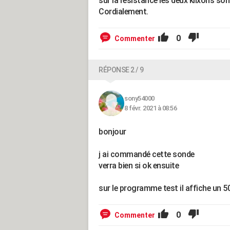
sur la résistance les deux klixons so
Cordialement.
0
Commenter
RÉPONSE 2 / 9
sony54000
8 févr. 2021 à 08:56
bonjour
j ai commandé cette sonde
verra bien si ok ensuite
sur le programme test il affiche un 5
0
Commenter