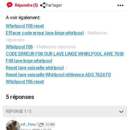
Répondre (5)
Partager
City break
Voyage de noces
Climat
Destinations
Voyage nature
Forum
+
PHOTO
A voir également:
GUIDES D'ACHAT
Whirlpool f08 reset
BONS PLANS
Effacer code erreur lave-linge whirlpool
- Meilleures
réponses
CARTE DE VOEUX
Whirlpool f08
- Meilleures réponses
Carte Bonne année
Carte Pâques
Carte de Noël
Carte Saint-Valentin
Carte d'anniversaire
CODE ERREUR F08 SUR LAVE LINGE WHIRLPOOL AWE 7650
DICTIONNAIRE
F08 lave linge whirlpool
Biographies
Expressions
Dictionnaire
Citations
Proverbes
PROGRAMME TV
Reset lave vaisselle whirlpool
✓
Reset lave vaisselle Whirlpool référence ADG 7624 FD
COPAINS D'AVANT
Whirlpool f06 reset
Se connecter
Collèges
Universités
Service militaire
S'inscrire
Lycées
Primaires
Entreprises
Avis de recherche
AVIS DE DÉCÈS
5 réponses
FORUM
Lifestyle
Sport
Television
Cinema
Bricolage
Culture
Auto
Voyage
RÉPONSE 1 / 5
stf_frmu
12 498