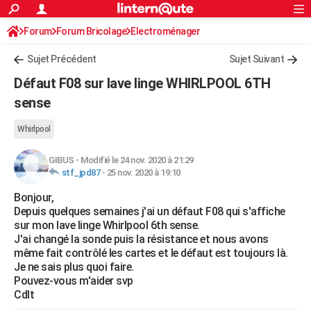
ACTUALITÉS
Forum
Forum Bricolage
Connexion
Electroménager
S'inscrire
Rechercher
Société
Education
Villes
Politique
Faits Divers
Monde
+
SPORT
Sujet Précédent
Sujet Suivant
Football
Cyclisme
Forum
Coupe du monde 2026
Tennis
Rugby
CULTURE
Défaut F08 sur lave linge WHIRLPOOL 6TH
TNT
Cinéma
Musique
Programme TV
Streaming
Sorties cinéma
+
sense
FINANCE
Impôts
Immobilier
Banque
Crédit
Retraite
Epargne
Risques naturels par ville
Assurance
AUTO
Whirlpool
Réserver un essai
Berlines
Forum auto
Essais
Citadines
SUV
+
HIGH-TECH
GIBUS
-
Modifié le 24 nov. 2020 à 21:29
stf_jpd87
-
25 nov. 2020 à 19:10
Meilleur smartphone
Ordinateurs
Guide high-tech
Mobiles
Internet
Jeux vidéo
+
BRICOLAGE
Bonjour,
Depuis quelques semaines j'ai un défaut F08 qui s'affiche
Aménagement intérieur
Cuisine
Jardinage
+
Forum
Extérieur
Salle de bains
Rangement
WEEK-END
sur mon lave linge Whirlpool 6th sense.
J'ai changé la sonde puis la résistance et nous avons
Escapades
Expositions
Week-end nature
Guides de France
Patrimoine
Musées
+
LIFESTYLE
même fait contrôlé les cartes et le défaut est toujours là.
Je ne sais plus quoi faire.
Bien-être
Mode
+
Art de vivre
Loisirs
Modes de vie
SANTE
Pouvez-vous m'aider svp
Cdlt
Guide de la santé
Médicaments
+
Alimentation
Maladies
Sommeil
VOYAGE