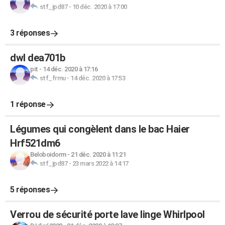
stf_jpd87
-
10 déc. 2020 à 17:00
3 réponses
dwl dea701b
pit
-
14 déc. 2020 à 17:16
stf_frmu
-
14 déc. 2020 à 17:53
1 réponse
Légumes qui congèlent dans le bac Haier
Hrf521dm6
Beloboidorm
-
21 déc. 2020 à 11:21
stf_jpd87
-
23 mars 2022 à 14:17
5 réponses
Verrou de sécurité porte lave linge Whirlpool