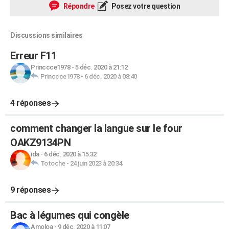
Répondre
Posez votre question
Discussions similaires
Erreur F11
Princcce1978
-
5 déc. 2020 à 21:12
Princcce1978
-
6 déc. 2020 à 08:40
4 réponses
comment changer la langue sur le four
OAKZ9134PN
ida
-
6 déc. 2020 à 15:32
Totoche
-
24 juin 2023 à 20:34
9 réponses
Bac à légumes qui congèle
Amoloa
-
9 déc. 2020 à 11:07