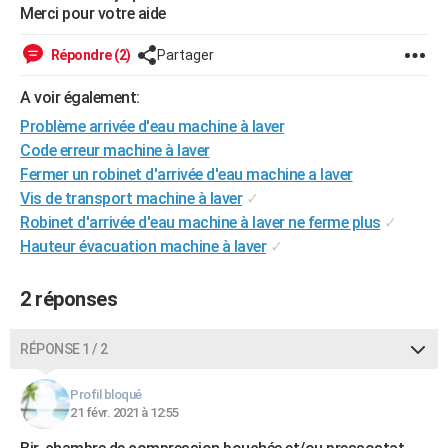
Merci pour votre aide
City break
Voyage de noces
Climat
Destinations
Voyage nature
Forum
+
PHOTO
Répondre (2)
Partager
GUIDES D'ACHAT
A voir également:
BONS PLANS
Problème arrivée d'eau machine à laver
CARTE DE VOEUX
Code erreur machine à laver
Fermer un robinet d'arrivée d'eau machine a laver
Carte Bonne année
Carte Pâques
Carte de Noël
Carte Saint-Valentin
Carte d'anniversaire
DICTIONNAIRE
Vis de transport machine à laver
✓
Robinet d'arrivée d'eau machine à laver ne ferme plus
✓
Biographies
Expressions
Dictionnaire
Citations
Proverbes
PROGRAMME TV
Hauteur évacuation machine à laver
✓
COPAINS D'AVANT
2 réponses
Se connecter
Collèges
Universités
Service militaire
S'inscrire
Lycées
Primaires
Entreprises
Avis de recherche
AVIS DE DÉCÈS
FORUM
RÉPONSE 1 / 2
Lifestyle
Sport
Television
Cinema
Bricolage
Culture
Auto
Voyage
Profil bloqué
21 févr. 2021 à 12:55