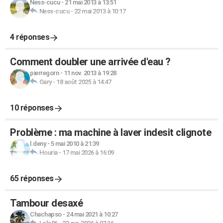
Ness-cucu
-
21 mai 2013 à 13:51
Ness-cucu
-
22 mai 2013 à 10:17
4 réponses
Comment doubler une arrivée d'eau ?
pierregorn
-
11 nov. 2013 à 19:28
Gary
-
18 août 2025 à 14:47
10 réponses
Problème : ma machine à laver indesit clignote
l.deny
-
5 mai 2010 à 21:39
Houria
-
17 mai 2026 à 16:09
65 réponses
Tambour desaxé
Chachapso
-
24 mai 2021 à 10:27