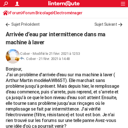
ACTUALITÉS
Forum
Forum Bricolage
Connexion
Electroménager
S'inscrire
Rechercher
Société
Education
Villes
Politique
Faits Divers
Monde
+
SPORT
Sujet Précédent
Sujet Suivant
Football
Cyclisme
Forum
Coupe du monde 2026
Tennis
Rugby
CULTURE
Arrivée d’eau par intermittence dans ma
TNT
Cinéma
Musique
Programme TV
Streaming
Sorties cinéma
+
machine à laver
FINANCE
Impôts
Immobilier
Banque
Crédit
Retraite
Epargne
Risques naturels par ville
Assurance
AUTO
Cober
-
Modifié le 21 févr. 2021 à 12:53
Cober -
21 févr. 2021 à 14:48
Réserver un essai
Berlines
Forum auto
Essais
Citadines
SUV
+
HIGH-TECH
Bonjour,
J’ai un problème d'arrivée d’eau sur ma machine à laver (
Meilleur smartphone
Ordinateurs
Guide high-tech
Mobiles
Internet
Jeux vidéo
+
BRICOLAGE
Arthur Martin modèleAW865T). Elle marchait sans
problème jusqu’à présent. Mais depuis hier, le remplissage
Aménagement intérieur
Cuisine
Jardinage
+
Forum
Extérieur
Salle de bains
Rangement
WEEK-END
d’eau commence, puis s’arrete, puis reprend, et s’arrete et
ça jusqu’à ce que le bon niveau d’eau soit atteint Ensuite,
Escapades
Expositions
Week-end nature
Guides de France
Patrimoine
Musées
+
LIFESTYLE
elle tourne sans problème jusqu’aux rinçages où le
remplissage se fait par intermittence. J’ai vérifié
Bien-être
Mode
+
Art de vivre
Loisirs
Modes de vie
SANTE
l’electrovanne (filtre, résistance) et tout est bon. Je n’ai
rien trouvé sur les forums sur une telle panne Avez-vous
Guide de la santé
Médicaments
+
Alimentation
Maladies
Sommeil
VOYAGE
une idée d’où ça pourrait venir?