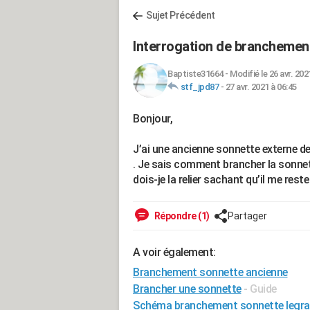
Sujet Précédent
Interrogation de branchemen
Baptiste31664
-
Modifié le 26 avr. 202
stf_jpd87
-
27 avr. 2021 à 06:45
Bonjour,
J’ai une ancienne sonnette externe d
. Je sais comment brancher la sonnett
dois-je la relier sachant qu’il me reste 
Répondre (1)
Partager
A voir également:
Branchement sonnette ancienne
Brancher une sonnette
- Guide
Schéma branchement sonnette legra