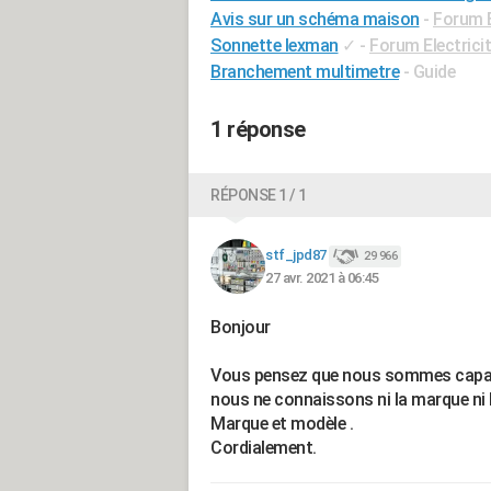
Avis sur un schéma maison
-
Forum E
Sonnette lexman
✓
-
Forum Electrici
Branchement multimetre
- Guide
1 réponse
RÉPONSE 1 / 1
stf_jpd87
29 966
27 avr. 2021 à 06:45
Bonjour
Vous pensez que nous sommes capable 
nous ne connaissons ni la marque ni
Marque et modèle .
Cordialement.