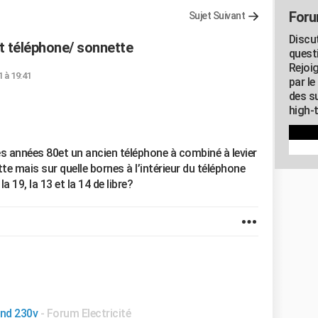
Foru
Sujet Suivant
Discu
t téléphone/ sonnette
quest
Rejoi
1 à 19:41
par l
des su
high-
es années 80et un ancien téléphone à combiné à levier
e mais sur quelle bornes à l’intérieur du téléphone
la 19, la 13 et la 14 de libre?
nd 230v
-
Forum Electricité