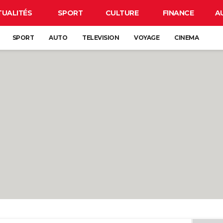
TUALITÉS
SPORT
CULTURE
FINANCE
A
SPORT
AUTO
TELEVISION
VOYAGE
CINEMA