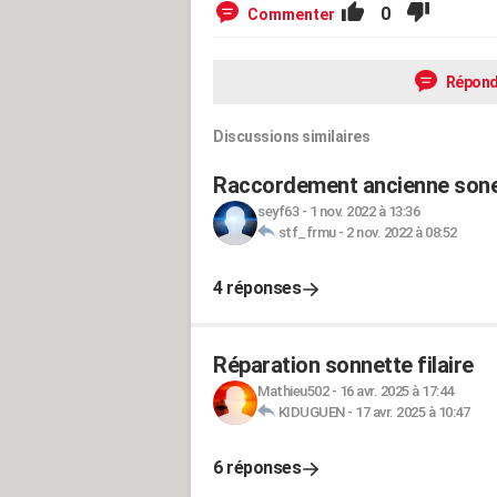
0
Commenter
Répond
Discussions similaires
Raccordement ancienne sonett
seyf63
-
1 nov. 2022 à 13:36
stf_frmu
-
2 nov. 2022 à 08:52
4 réponses
Réparation sonnette filaire
Mathieu502
-
16 avr. 2025 à 17:44
KIDUGUEN
-
17 avr. 2025 à 10:47
6 réponses