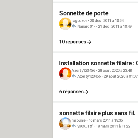
Sonnette de porte
raguezor
-
20 déc. 2011 à 10:54
Nanard01-
-
21 déc. 2011 à 10:49
10 réponses
Installation sonnette filaire 
Azerty123456
-
28 août 2020 à 23:48
Azerty123456
-
29 août 2020 à 01:07
6 réponses
sonnette filaire plus sans fil.
milounie
-
16 mars 2011 à 18:35
ys09_stf
-
18 mars 2011 à 11:22