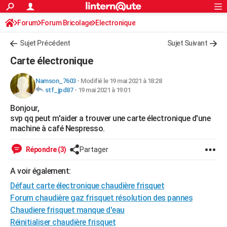
ACTUALITÉS
Forum
Forum Bricolage
Connexion
Electronique
S'inscrire
Rechercher
Société
Education
Villes
Politique
Faits Divers
Monde
+
SPORT
Sujet Précédent
Sujet Suivant
Football
Cyclisme
Forum
Coupe du monde 2026
Tennis
Rugby
CULTURE
Carte électronique
TNT
Cinéma
Musique
Programme TV
Streaming
Sorties cinéma
+
FINANCE
Namson_7603
-
Modifié le 19 mai 2021 à 18:28
stf_jpd87
-
19 mai 2021 à 19:01
Impôts
Immobilier
Banque
Crédit
Retraite
Epargne
Risques naturels par ville
Assurance
AUTO
Bonjour,
Réserver un essai
Berlines
Forum auto
Essais
Citadines
SUV
+
HIGH-TECH
svp qq peut m'aider a trouver une carte électronique d'une
machine à café Nespresso.
Meilleur smartphone
Ordinateurs
Guide high-tech
Mobiles
Internet
Jeux vidéo
+
BRICOLAGE
Répondre (3)
Partager
Aménagement intérieur
Cuisine
Jardinage
+
Forum
Extérieur
Salle de bains
Rangement
WEEK-END
A voir également:
Escapades
Expositions
Week-end nature
Guides de France
Patrimoine
Musées
+
LIFESTYLE
Défaut carte électronique chaudière frisquet
Bien-être
Mode
+
Art de vivre
Loisirs
Modes de vie
Forum chaudière gaz frisquet résolution des pannes
SANTE
Chaudiere frisquet manque d'eau
Guide de la santé
Médicaments
+
Alimentation
Maladies
Sommeil
VOYAGE
Réinitialiser chaudière frisquet