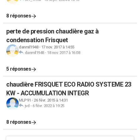
8 réponses
perte de pression chaudière gaz à
condensation Frisquet
danmil1948
-
17 nov. 2017 à 14:55
danmil1948
-
18 nov. 2017 à 16:08
5 réponses
chaudière FRISQUET ECO RADIO SYSTEME 23
KW - ACCUMULATION INTEGR
MLP91
-
26 févr. 2015 à 14:31
jvd
-
6 févr. 2022 à 19:25
8 réponses