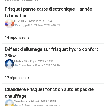
Frisquet panne carte électronique + année
fabrication
DEVECEY
-
4 avr. 2020 à 08:54
stf_jpd87
-
21 févr. 2023 à 07:01
14 réponses
Défaut d'allumage sur frisquet hydro confort
23kw
Mistral 39
-
15 juin 2013 à 02:33
Chouchou
-
23 nov. 2025 à 06:49
17 réponses
Chaudière Frisquet fonction auto et pas de
chauffage
YvesErwan
-
10 oct. 2022 à 15:53
stf_frmu
-
15 sept. 2024 à 10:13