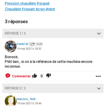
Pression chaudière frisquet
City break
Voyage de noces
Climat
Destinations
Voyage nature
Forum
+
PHOTO
Chaudière frisquet écran éteint
GUIDES D'ACHAT
3 réponses
BONS PLANS
RÉPONSE 1 / 3
CARTE DE VOEUX
Carte Bonne année
Carte Pâques
Carte de Noël
Carte Saint-Valentin
Carte d'anniversaire
DICTIONNAIRE
Daniel 26
4 690
19 mai 2021 à 18:33
Biographies
Expressions
Dictionnaire
Citations
Proverbes
PROGRAMME TV
Bonsoir,
Ptêt ben , si on à la référence de cette machine encore
COPAINS D'AVANT
inconnue .
Se connecter
Collèges
Universités
Service militaire
S'inscrire
Lycées
Primaires
Entreprises
Avis de recherche
AVIS DE DÉCÈS
0
Commenter
FORUM
RÉPONSE 2 / 3
Lifestyle
Sport
Television
Cinema
Bricolage
Culture
Auto
Voyage
Namson_7603
19 mai 2021 à 18:44