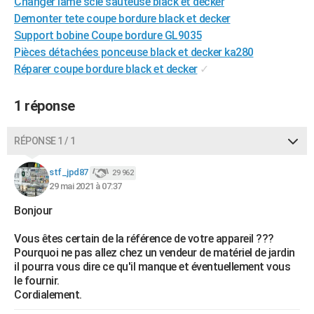
Changer lame scie sauteuse black et decker
City break
Voyage de noces
Climat
Destinations
Voyage nature
Forum
+
PHOTO
Demonter tete coupe bordure black et decker
Support bobine Coupe bordure GL9035
GUIDES D'ACHAT
Pièces détachées ponceuse black et decker ka280
Réparer coupe bordure black et decker
✓
BONS PLANS
CARTE DE VOEUX
1 réponse
Carte Bonne année
Carte Pâques
Carte de Noël
Carte Saint-Valentin
Carte d'anniversaire
DICTIONNAIRE
RÉPONSE 1 / 1
Biographies
Expressions
Dictionnaire
Citations
Proverbes
PROGRAMME TV
stf_jpd87
29 962
29 mai 2021 à 07:37
COPAINS D'AVANT
Bonjour
Se connecter
Collèges
Universités
Service militaire
S'inscrire
Lycées
Primaires
Entreprises
Avis de recherche
AVIS DE DÉCÈS
Vous êtes certain de la référence de votre appareil ???
FORUM
Pourquoi ne pas allez chez un vendeur de matériel de jardin
il pourra vous dire ce qu'il manque et éventuellement vous
Lifestyle
Sport
Television
Cinema
Bricolage
Culture
Auto
Voyage
le fournir.
Cordialement.