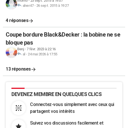
momo
-
23 sept. 2015 à 19:07
alver47
-
26 sept. 2015 à 19:27
4 réponses
Coupe bordure Black&Decker : la bobine ne se
bloque pas
Benj
-
7 févr. 2023 à 22:16
al
-
24 mai 2026 à 17:55
13 réponses
DEVENEZ MEMBRE EN QUELQUES CLICS
Connectez-vous simplement avec ceux qui
partagent vos intérêts
Suivez vos discussions facilement et