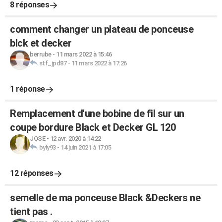
8 réponses
comment changer un plateau de ponceuse
blck et decker
berrube
-
11 mars 2022 à 15:46
stf_jpd87
-
11 mars 2022 à 17:26
1 réponse
Remplacement d'une bobine de fil sur un
coupe bordure Black et Decker GL 120
JOSE
-
12 avr. 2020 à 14:22
byly93
-
14 juin 2021 à 17:05
12 réponses
semelle de ma ponceuse Black &Deckers ne
tient pas .