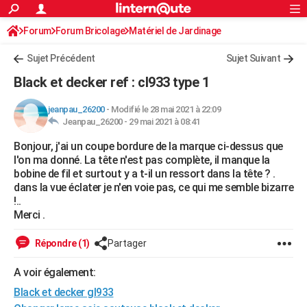
ACTUALITÉS
Forum
Forum Bricolage
Connexion
Matériel de Jardinage
S'inscrire
Rechercher
Société
Education
Villes
Politique
Faits Divers
Monde
+
SPORT
Sujet Précédent
Sujet Suivant
Football
Cyclisme
Forum
Coupe du monde 2026
Tennis
Rugby
CULTURE
Black et decker ref : cl933 type 1
TNT
Cinéma
Musique
Programme TV
Streaming
Sorties cinéma
+
FINANCE
jeanpau_26200
-
Modifié le 28 mai 2021 à 22:09
Jeanpau_26200 -
29 mai 2021 à 08:41
Impôts
Immobilier
Banque
Crédit
Retraite
Epargne
Risques naturels par ville
Assurance
AUTO
Bonjour, j'ai un coupe bordure de la marque ci-dessus que
Réserver un essai
Berlines
Forum auto
Essais
Citadines
SUV
+
HIGH-TECH
l'on ma donné. La tête n'est pas complète, il manque la
bobine de fil et surtout y a t-il un ressort dans la tête ? .
Meilleur smartphone
Ordinateurs
Guide high-tech
Mobiles
Internet
Jeux vidéo
+
BRICOLAGE
dans la vue éclater je n'en voie pas, ce qui me semble bizarre
!..
Aménagement intérieur
Cuisine
Jardinage
+
Forum
Extérieur
Salle de bains
Rangement
WEEK-END
Merci .
Escapades
Expositions
Week-end nature
Guides de France
Patrimoine
Musées
+
LIFESTYLE
Répondre (1)
Partager
Bien-être
Mode
+
Art de vivre
Loisirs
Modes de vie
SANTE
A voir également:
Black et decker gl933
Guide de la santé
Médicaments
+
Alimentation
Maladies
Sommeil
VOYAGE