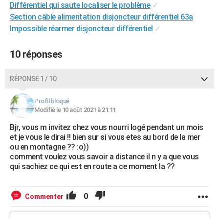
Différentiel qui saute localiser le problème
✓
City break
Voyage de noces
Climat
Destinations
Voyage nature
Forum
+
PHOTO
Section câble alimentation disjoncteur différentiel 63a
Impossible réarmer disjoncteur différentiel
✓
GUIDES D'ACHAT
BONS PLANS
10 réponses
CARTE DE VOEUX
RÉPONSE 1 / 10
Carte Bonne année
Carte Pâques
Carte de Noël
Carte Saint-Valentin
Carte d'anniversaire
DICTIONNAIRE
Profil bloqué
Biographies
Expressions
Dictionnaire
Citations
Proverbes
Modifié le 10 août 2021 à 21:11
PROGRAMME TV
Bjr, vous m invitez chez vous nourri logé pendant un mois
COPAINS D'AVANT
et je vous le dirai !! bien sur si vous etes au bord de la mer
ou en montagne ?? :o))
Se connecter
Collèges
Universités
Service militaire
S'inscrire
Lycées
Primaires
Entreprises
Avis de recherche
AVIS DE DÉCÈS
comment voulez vous savoir a distance il n y a que vous
qui sachiez ce qui est en route a ce moment la ??
FORUM
Lifestyle
Sport
Television
Cinema
Bricolage
Culture
Auto
Voyage
0
Commenter