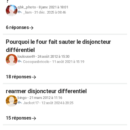
?
qbk_photo
-
8 janv. 2021 à 18:01
_liam
-
31 déc. 2025 à 08:46
6 réponses
Pourquoi le four fait sauter le disjoncteur
différentiel
loulouse49
-
24 août 2012 à 15:30
Cocopasbricolo
-
11 août 2021 à 15:19
18 réponses
rearmer disjoncteur differentiel
bingo
-
21 mars 2012 à 11:16
Jackot17
-
12 août 2024 à 20:25
15 réponses