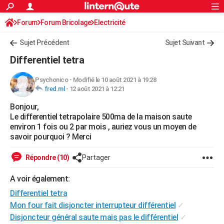
ACTUALITÉS
Forum
Forum Bricolage
Connexion
Electricité
S'inscrire
Rechercher
Société
Education
Villes
Politique
Faits Divers
Monde
+
SPORT
Sujet Précédent
Sujet Suivant
Football
Cyclisme
Forum
Coupe du monde 2026
Tennis
Rugby
CULTURE
Differentiel tetra
TNT
Cinéma
Musique
Programme TV
Streaming
Sorties cinéma
+
FINANCE
Psychonico
-
Modifié le 10 août 2021 à 19:28
fred.ml
-
12 août 2021 à 12:21
Impôts
Immobilier
Banque
Crédit
Retraite
Epargne
Risques naturels par ville
Assurance
AUTO
Bonjour,
Réserver un essai
Berlines
Forum auto
Essais
Citadines
SUV
+
HIGH-TECH
Le differentiel tetrapolaire 500ma de la maison saute
environ 1 fois ou 2 par mois , auriez vous un moyen de
Meilleur smartphone
Ordinateurs
Guide high-tech
Mobiles
Internet
Jeux vidéo
+
BRICOLAGE
savoir pourquoi ? Merci
Aménagement intérieur
Cuisine
Jardinage
+
Forum
Extérieur
Salle de bains
Rangement
WEEK-END
Répondre (10)
Partager
Escapades
Expositions
Week-end nature
Guides de France
Patrimoine
Musées
+
LIFESTYLE
A voir également:
Differentiel tetra
Bien-être
Mode
+
Art de vivre
Loisirs
Modes de vie
SANTE
Mon four fait disjoncter interrupteur différentiel
✓
Guide de la santé
Médicaments
+
Alimentation
Maladies
Sommeil
VOYAGE
Disjoncteur général saute mais pas le différentiel
✓