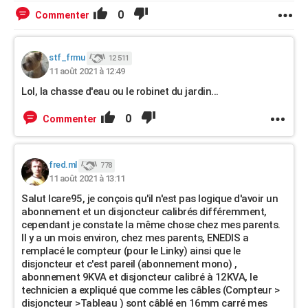
0
Commenter
stf_frmu
12 511
11 août 2021 à 12:49
Lol, la chasse d'eau ou le robinet du jardin...
0
Commenter
fred.ml
778
11 août 2021 à 13:11
Salut Icare95, je conçois qu'il n'est pas logique d'avoir un
abonnement et un disjoncteur calibrés différemment,
cependant je constate la même chose chez mes parents.
Il y a un mois environ, chez mes parents, ENEDIS a
remplacé le compteur (pour le Linky) ainsi que le
disjoncteur et c'est pareil (abonnement mono) ,
abonnement 9KVA et disjoncteur calibré à 12KVA, le
technicien a expliqué que comme les câbles (Compteur >
disjoncteur >Tableau ) sont câblé en 16mm carré mes