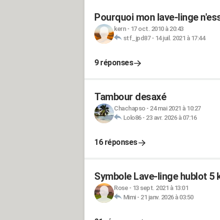
Pourquoi mon lave-linge n'es
kern
-
17 oct. 2010 à 20:43
stf_jpd87
-
14 juil. 2021 à 17:44
9 réponses
Tambour desaxé
Chachapso
-
24 mai 2021 à 10:27
Lolo86
-
23 avr. 2026 à 07:16
16 réponses
Symbole Lave-linge hublot 
Rose
-
13 sept. 2021 à 13:01
Mimi
-
21 janv. 2026 à 03:50