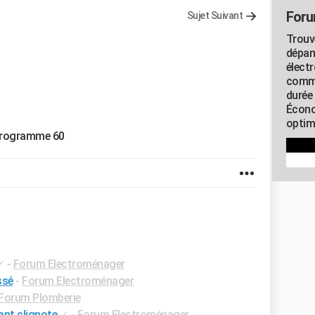
Foru
Sujet Suivant
Trouv
dépan
élect
commu
durée
Écono
optimi
 programme 60
✓
-
Forum Electroménager
ssé
-
Forum Electroménager
Forum Plomberie
ant clignote
✓
-
Forum Electroménager