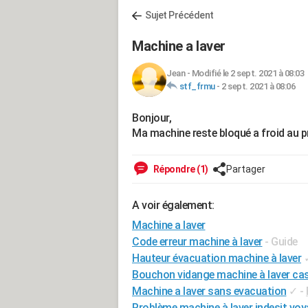
Sujet Précédent
Machine a laver
Jean
-
Modifié le 2 sept. 2021 à 08:03
stf_frmu
-
2 sept. 2021 à 08:06
Bonjour,
Ma machine reste bloqué a froid au
Répondre (1)
Partager
A voir également:
Machine a laver
Code erreur machine à laver
- Guide
Hauteur évacuation machine à laver
Bouchon vidange machine à laver ca
Machine a laver sans evacuation
✓
-
Problème machine à laver indesit voy