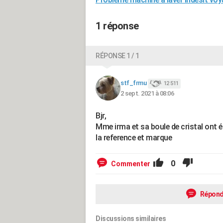
1 réponse
RÉPONSE 1 / 1
stf_frmu
12 511
2 sept. 2021 à 08:06
Bjr,
Mme irma et sa boule de cristal ont ét
la reference et marque
0
Commenter
Répond
Discussions similaires