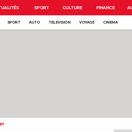
TUALITÉS
SPORT
CULTURE
FINANCE
A
SPORT
AUTO
TELEVISION
VOYAGE
CINEMA
ger