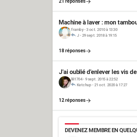
21 réponses
Machine à laver : mon tambou
framby
-
3 oct. 2010 à 13:30
J
-
29 sept. 2018 à 19:15
18 réponses
J'ai oublié d'enlever les vis
lili1704
-
9 sept. 2015 à 22:52
Ketchup
-
21 oct. 2020 à 17:27
12 réponses
DEVENEZ MEMBRE EN QUELQ