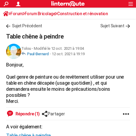
ACTUALITÉS
Forum
Forum Bricolage
Connexion
Construction et rénovation
S'inscrire
Rechercher
Société
Education
Villes
Politique
Faits Divers
Monde
+
SPORT
Peinture, Vernis, Tapissserie
Sujet Précédent
Sujet Suivant
Football
Cyclisme
Forum
Coupe du monde 2026
Tennis
Rugby
CULTURE
Table chêne à peindre
TNT
Cinéma
Musique
Programme TV
Streaming
Sorties cinéma
+
FINANCE
Tolou
-
Modifié le 12 oct. 2021 à 19:04
Paul-Bernard
-
12 oct. 2021 à 19:19
Impôts
Immobilier
Banque
Crédit
Retraite
Epargne
Risques naturels par ville
Assurance
AUTO
Bonjour,
Réserver un essai
Berlines
Forum auto
Essais
Citadines
SUV
+
HIGH-TECH
Quel genre de peinture ou de revêtement utiliser pour une
Meilleur smartphone
Ordinateurs
Guide high-tech
Mobiles
Internet
Jeux vidéo
+
BRICOLAGE
table en chêne décapée (usage quotidien) , et qui
demandera ensuite le moins de précautions/soins
Aménagement intérieur
Cuisine
Jardinage
+
Forum
Extérieur
Salle de bains
Rangement
WEEK-END
possibles ?
Merci.
Escapades
Expositions
Week-end nature
Guides de France
Patrimoine
Musées
+
LIFESTYLE
Répondre (1)
Partager
Bien-être
Mode
+
Art de vivre
Loisirs
Modes de vie
SANTE
A voir également:
Guide de la santé
Médicaments
+
Alimentation
Maladies
Sommeil
VOYAGE
Table chêne à peindre