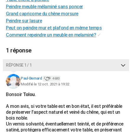
City break
Voyage de noces
Climat
Destinations
Voyage nature
Forum
+
Peindre meuble mélaminé sans poncer
PHOTO
Grand capricorne du chêne morsure
GUIDES D'ACHAT
Peindre sur lasure
Peut on peindre mur et plafond en même temps
BONS PLANS
Comment repeindre un meuble en melaminé?
✓
CARTE DE VOEUX
1 réponse
Carte Bonne année
Carte Pâques
Carte de Noël
Carte Saint-Valentin
Carte d'anniversaire
DICTIONNAIRE
RÉPONSE 1 / 1
Biographies
Expressions
Dictionnaire
Citations
Proverbes
PROGRAMME TV
Paul-Bernard
COPAINS D'AVANT
4 680
Modifié le 12 oct. 2021 à 19:32
Se connecter
Collèges
Universités
Service militaire
S'inscrire
Lycées
Primaires
Entreprises
Avis de recherche
AVIS DE DÉCÈS
Bonsoir
Tolou
.
FORUM
A mon avis, si votre table est en bon état, il est préférable
de préserver l'aspect naturel et veiné du chêne, qui est un
Lifestyle
Sport
Television
Cinema
Bricolage
Culture
Auto
Voyage
bois noble.
Un vernis solvanté, éventuellement teinté, et de préférence
satiné, protégera efficacement votre table, en préservant