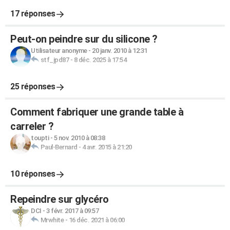
17 réponses
Peut-on peindre sur du silicone ?
Utilisateur anonyme
-
20 janv. 2010 à 12:31
stf_jpd87
-
8 déc. 2025 à 17:54
25 réponses
Comment fabriquer une grande table à
carreler ?
toupti
-
5 nov. 2010 à 08:38
Paul-Bernard
-
4 avr. 2015 à 21:20
10 réponses
Repeindre sur glycéro
DCI
-
3 févr. 2017 à 09:57
Mrwhite
-
16 déc. 2021 à 06:00