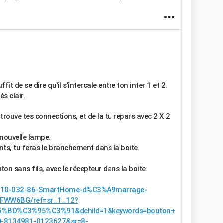
t de se dire qu'il s'intercale entre ton inter 1 et 2.
s clair.
e trouve tes connections, et de la tu repars avec 2 X 2
 nouvelle lampe.
nts, tu feras le branchement dans la boite.
on sans fils, avec le récepteur dans la boite.
es-10-032-86-SmartHome-d%C3%A9marrage-
HFWW6BG/ref=sr_1_12?
%BD%C3%95%C3%91&dchild=1&keywords=bouton+
0-8134981-0123627&sr=8-