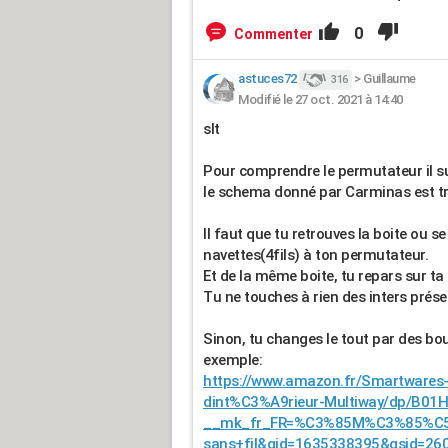
0
Commenter
astuces72
>
Guillaume
316
Modifié le 27 oct. 2021 à 14:40
slt
Pour comprendre le permutateur il suffi
le schema donné par Carminas est trè
Il faut que tu retrouves la boite ou s
navettes(4fils) à ton permutateur.
Et de la même boite, tu repars sur ta
Tu ne touches à rien des inters prése
Sinon, tu changes le tout par des bout
exemple:
https://www.amazon.fr/Smartwar
dint%C3%A9rieur-Multiway/dp/B01
__mk_fr_FR=%C3%85M%C3%85%C5
sans+fil&qid=1635338395&qsid=26