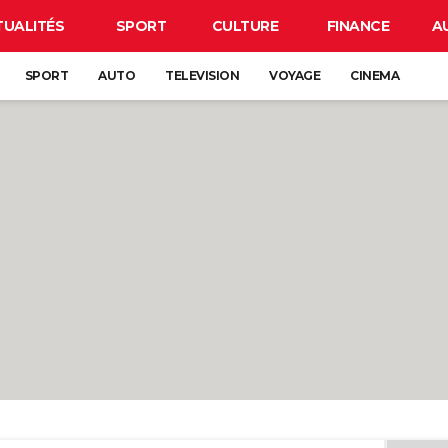
TUALITÉS
SPORT
CULTURE
FINANCE
A
SPORT
AUTO
TELEVISION
VOYAGE
CINEMA