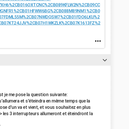
XYXH6%2CB016OXTCNC%2CB089KFLW2N%2CB09CC
RGNFR1%2CB01HFWW6BG%2CB088M89NM1%2CB0
07FDML55M%2CB07NWDQSW7%2CB01FDO6LKU%2
CB07KT24JJV%2CB07H1WKZLK%2CB07K1613FZ%2
st je me pose la question suivante:
s'allumera et s'éteindra en même temps que la
pose d'un va et vient, et vous souhaitez en plus
 les 3 interrupteurs allumeront et éteindront la
?