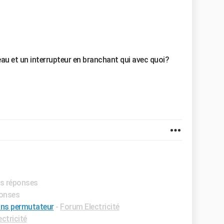
u et un interrupteur en branchant qui avec quoi?
es réponses
ponses
sans permutateur
-
Forum Electricité
ctricité