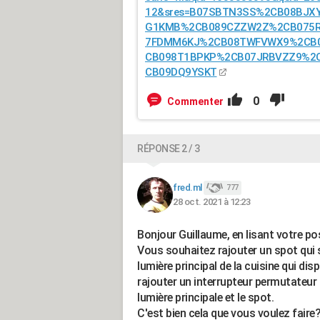
12&sres=B07SBTN3SS%2CB08BJ
G1KMB%2CB089CZZW2Z%2CB075
7FDMM6KJ%2CB08TWFVWX9%2CB
CB098T1BPKP%2CB07JRBVZZ9%2
CB09DQ9YSKT
0
Commenter
RÉPONSE 2 / 3
fred.ml
777
28 oct. 2021 à 12:23
Bonjour Guillaume, en lisant votre po
Vous souhaitez rajouter un spot qui 
lumière principal de la cuisine qui dis
rajouter un interrupteur permutateur >
lumière principale et le spot.
C'est bien cela que vous voulez faire