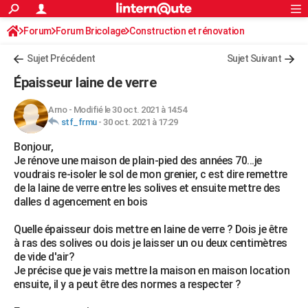
ACTUALITÉS
Forum
Forum Bricolage
Connexion
Construction et rénovation
S'inscrire
Rechercher
Société
Education
Villes
Politique
Faits Divers
Monde
+
SPORT
Sujet Précédent
Sujet Suivant
Football
Cyclisme
Forum
Coupe du monde 2026
Tennis
Rugby
CULTURE
Épaisseur laine de verre
TNT
Cinéma
Musique
Programme TV
Streaming
Sorties cinéma
+
FINANCE
Arno
-
Modifié le 30 oct. 2021 à 14:54
stf_frmu
-
30 oct. 2021 à 17:29
Impôts
Immobilier
Banque
Crédit
Retraite
Epargne
Risques naturels par ville
Assurance
AUTO
Bonjour,
Réserver un essai
Berlines
Forum auto
Essais
Citadines
SUV
+
HIGH-TECH
Je rénove une maison de plain-pied des années 70...je
voudrais re-isoler le sol de mon grenier, c est dire remettre
Meilleur smartphone
Ordinateurs
Guide high-tech
Mobiles
Internet
Jeux vidéo
+
BRICOLAGE
de la laine de verre entre les solives et ensuite mettre des
dalles d agencement en bois
Aménagement intérieur
Cuisine
Jardinage
+
Forum
Extérieur
Salle de bains
Rangement
WEEK-END
Quelle épaisseur dois mettre en laine de verre ? Dois je être
Escapades
Expositions
Week-end nature
Guides de France
Patrimoine
Musées
+
LIFESTYLE
à ras des solives ou dois je laisser un ou deux centimètres
de vide d'air?
Bien-être
Mode
+
Art de vivre
Loisirs
Modes de vie
SANTE
Je précise que je vais mettre la maison en maison location
ensuite, il y a peut être des normes a respecter ?
Guide de la santé
Médicaments
+
Alimentation
Maladies
Sommeil
VOYAGE