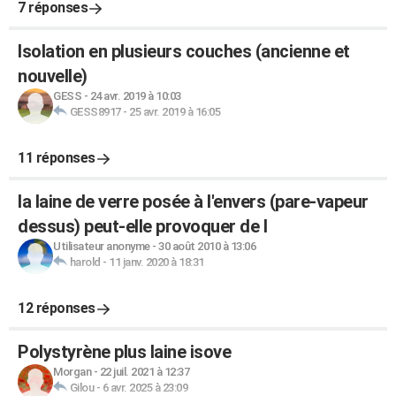
7 réponses
Isolation en plusieurs couches (ancienne et
nouvelle)
GESS
-
24 avr. 2019 à 10:03
GESS8917
-
25 avr. 2019 à 16:05
11 réponses
la laine de verre posée à l'envers (pare-vapeur
dessus) peut-elle provoquer de l
Utilisateur anonyme
-
30 août 2010 à 13:06
harold
-
11 janv. 2020 à 18:31
12 réponses
Polystyrène plus laine isove
Morgan
-
22 juil. 2021 à 12:37
Gilou
-
6 avr. 2025 à 23:09