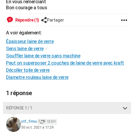
En vous remerciant
City break
Voyage de noces
Climat
Destinations
Voyage nature
Forum
+
Bon courage a tous
PHOTO
GUIDES D'ACHAT
Répondre (1)
Partager
BONS PLANS
A voir également:
Épaisseur laine de verre
CARTE DE VOEUX
Sens laine de verre
✓
Carte Bonne année
Carte Pâques
Carte de Noël
Carte Saint-Valentin
Carte d'anniversaire
Souffler laine de verre sans machine
DICTIONNAIRE
Peut on superposer 2 couches de laine de verre avec kraft
Biographies
Expressions
Dictionnaire
Citations
Proverbes
PROGRAMME TV
Décoller toile de verre
Diametre rouleau laine de verre
COPAINS D'AVANT
Se connecter
Collèges
Universités
Service militaire
S'inscrire
Lycées
Primaires
Entreprises
Avis de recherche
1 réponse
AVIS DE DÉCÈS
FORUM
RÉPONSE 1 / 1
Lifestyle
Sport
Television
Cinema
Bricolage
Culture
Auto
Voyage
stf_frmu
12 511
30 oct. 2021 à 17:29