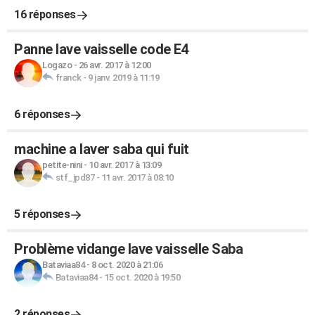
16 réponses
Panne lave vaisselle code E4
Logazo
-
26 avr. 2017 à 12:00
franck
-
9 janv. 2019 à 11:19
6 réponses
machine a laver saba qui fuit
petite-nini
-
10 avr. 2017 à 13:09
stf_jpd87
-
11 avr. 2017 à 08:10
5 réponses
Problème vidange lave vaisselle Saba
Bataviaa84
-
8 oct. 2020 à 21:06
Bataviaa84
-
15 oct. 2020 à 19:50
2 réponses