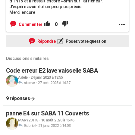
d'1h15 et il restait encore 45mn sur l'afficheur.
J'espère avoir été un peu plus précis.
Merci encore
0
Commenter
Répondre
Posez votre question
Discussions similaires
Code erreur E2 lave vaisselle SABA
Adele
-
24 janv. 2023 à 13:55
steeve
-
27 oct. 2025 à 14:37
9 réponses
panne E4 sur SABA 11 Couverts
MARY20118
-
10 août 2020 à 16:45
Gabriel
-
21 janv. 2022 à 14:03