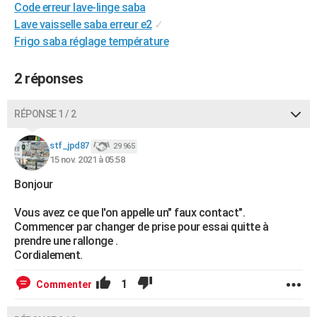
Code erreur lave-linge saba
City break
Voyage de noces
Climat
Destinations
Voyage nature
Forum
+
PHOTO
Lave vaisselle saba erreur e2
✓
Frigo saba réglage température
GUIDES D'ACHAT
BONS PLANS
2 réponses
CARTE DE VOEUX
RÉPONSE 1 / 2
Carte Bonne année
Carte Pâques
Carte de Noël
Carte Saint-Valentin
Carte d'anniversaire
DICTIONNAIRE
stf_jpd87
29 965
Biographies
Expressions
Dictionnaire
Citations
Proverbes
15 nov. 2021 à 05:58
PROGRAMME TV
Bonjour
COPAINS D'AVANT
Vous avez ce que l'on appelle un" faux contact".
Se connecter
Collèges
Universités
Service militaire
S'inscrire
Lycées
Primaires
Entreprises
Avis de recherche
AVIS DE DÉCÈS
Commencer par changer de prise pour essai quitte à
prendre une rallonge .
FORUM
Cordialement.
Lifestyle
Sport
Television
Cinema
Bricolage
Culture
Auto
Voyage
1
Commenter