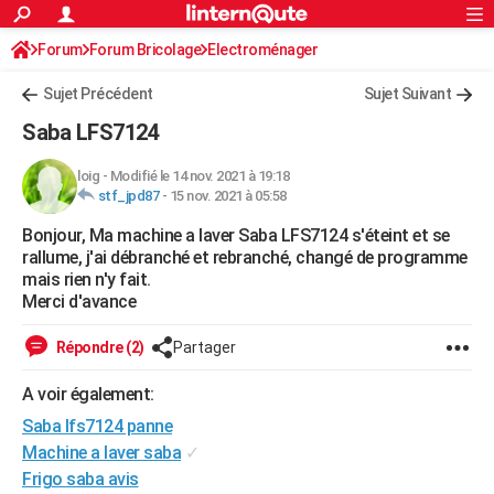
ACTUALITÉS
Forum
Forum Bricolage
Connexion
Electroménager
S'inscrire
Rechercher
Société
Education
Villes
Politique
Faits Divers
Monde
+
SPORT
Sujet Précédent
Sujet Suivant
Football
Cyclisme
Forum
Coupe du monde 2026
Tennis
Rugby
CULTURE
Saba LFS7124
TNT
Cinéma
Musique
Programme TV
Streaming
Sorties cinéma
+
FINANCE
loig
-
Modifié le 14 nov. 2021 à 19:18
stf_jpd87
-
15 nov. 2021 à 05:58
Impôts
Immobilier
Banque
Crédit
Retraite
Epargne
Risques naturels par ville
Assurance
AUTO
Bonjour, Ma machine a laver Saba LFS7124 s'éteint et se
Réserver un essai
Berlines
Forum auto
Essais
Citadines
SUV
+
HIGH-TECH
rallume, j'ai débranché et rebranché, changé de programme
mais rien n'y fait.
Meilleur smartphone
Ordinateurs
Guide high-tech
Mobiles
Internet
Jeux vidéo
+
BRICOLAGE
Merci d'avance
Aménagement intérieur
Cuisine
Jardinage
+
Forum
Extérieur
Salle de bains
Rangement
WEEK-END
Répondre (2)
Partager
Escapades
Expositions
Week-end nature
Guides de France
Patrimoine
Musées
+
LIFESTYLE
A voir également:
Saba lfs7124 panne
Bien-être
Mode
+
Art de vivre
Loisirs
Modes de vie
SANTE
Machine a laver saba
✓
Guide de la santé
Médicaments
+
Alimentation
Maladies
Sommeil
VOYAGE
Frigo saba avis