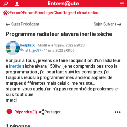
ACTUALITÉS
Forum
Forum Bricolage
Connexion
Chauffage et climatisation
S'inscrire
Rechercher
Société
Education
Villes
Politique
Faits Divers
Monde
+
SPORT
Chauffage électrique /solaire
Sujet Précédent
Sujet Suivant
Football
Cyclisme
Forum
Coupe du monde 2026
Tennis
Rugby
CULTURE
Programme radiateur alavara inertie sèche
TNT
Cinéma
Musique
Programme TV
Streaming
Sorties cinéma
+
FINANCE
Redphil06
-
Modifié le 13 janv. 2022 à 20:20
stf_jpd87
-
14 janv. 2022 à 08:06
Impôts
Immobilier
Banque
Crédit
Retraite
Epargne
Risques naturels par ville
Assurance
AUTO
Bonjour à tous , je viens de faire l'acquisition d'un radiateur
Réserver un essai
Berlines
Forum auto
Essais
Citadines
SUV
+
HIGH-TECH
a
inertie
sèche alvara 1500w , je ne comprends pas trop la
programmation , j'ai pourtant suivi les consignes. j'ai
Meilleur smartphone
Ordinateurs
Guide high-tech
Mobiles
Internet
Jeux vidéo
+
BRICOLAGE
toujours réussi a programmer mes anciens appareil de
marques différentes mais celui ci me resiste...
Aménagement intérieur
Cuisine
Jardinage
+
Forum
Extérieur
Salle de bains
Rangement
WEEK-END
si parmi vous quelqu'un n'a pas rencontré de problèmes je
suis tout ouïe
Escapades
Expositions
Week-end nature
Guides de France
Patrimoine
Musées
+
LIFESTYLE
merci
Bien-être
Mode
+
Art de vivre
Loisirs
Modes de vie
SANTE
Répondre (1)
Partager
Guide de la santé
Médicaments
+
Alimentation
Maladies
Sommeil
VOYAGE
1 réponse