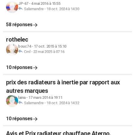
JP-67
-
4 mai 2016 à 15:55
Salamandre
-
18 oct. 2024 à 14:30
58 réponses
rothelec
bouc74
-
17 oct. 2015 à 15:10
Cml
-
22 mai 2025 à 07:16
10 réponses
prix des radiateurs à inertie par rapport aux
autres marques
laina
-
17 mars 2014 à 19:11
Salamandre
-
18 oct. 2024 à 14:32
10 réponses
Avis et Prix radiateur chauffage Aterno.