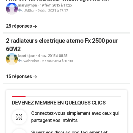
marysympa
-
19 févr. 2015 à 11:25
JMSur
-
9 déc. 2021 à 17:17
25 réponses
2 radiateurs electrique aterno Fx 2500 pour
60M2
lepetitjour
-
4 nov. 2015 à 08:35
webroker
-
27 mai 2024 à 10:38
15 réponses
DEVENEZ MEMBRE EN QUELQUES CLICS
Connectez-vous simplement avec ceux qui
partagent vos intérêts
Suivez vos discussions facilement et