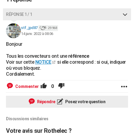
City break
Voyage de noces
Climat
Destinations
Voyage nature
Forum
+
PHOTO
RÉPONSE 1 / 1
GUIDES D'ACHAT
stf_jpd87
29 968
BONS PLANS
14 janv. 2022 à 08:06
CARTE DE VOEUX
Bonjour
Carte Bonne année
Carte Pâques
Carte de Noël
Carte Saint-Valentin
Carte d'anniversaire
DICTIONNAIRE
Tous les convecteurs ont une
référence
Voir sur cette
NOTICE
si elle correspond : si oui, indiquer
Biographies
Expressions
Dictionnaire
Citations
Proverbes
où vous bloquez.
PROGRAMME TV
Cordialement.
COPAINS D'AVANT
0
Commenter
Se connecter
Collèges
Universités
Service militaire
S'inscrire
Lycées
Primaires
Entreprises
Avis de recherche
AVIS DE DÉCÈS
Répondre
Posez votre question
FORUM
Lifestyle
Sport
Television
Cinema
Bricolage
Culture
Auto
Voyage
Discussions similaires
Votre avis sur Rothelec ?