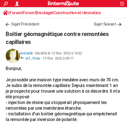
ACTUALITÉS
Forum
Forum Bricolage
Connexion
Construction et rénovation
S'inscrire
Rechercher
Société
Education
Villes
Politique
Faits Divers
Monde
+
SPORT
Sujet Précédent
Sujet Suivant
Football
Cyclisme
Forum
Coupe du monde 2026
Tennis
Rugby
CULTURE
Boitier géomagnétique contre remontées
TNT
Cinéma
Musique
Programme TV
Streaming
Sorties cinéma
+
capillaires
FINANCE
Impôts
Immobilier
Banque
Crédit
Retraite
Epargne
Risques naturels par ville
Assurance
AUTO
AntoAB
-
Modifié le 12 févr. 2022 à 10:52
stf_frmu
-
13 févr. 2022 à 08:17
Réserver un essai
Berlines
Forum auto
Essais
Citadines
SUV
+
HIGH-TECH
Bonjour,
Meilleur smartphone
Ordinateurs
Guide high-tech
Mobiles
Internet
Jeux vidéo
+
BRICOLAGE
Je possède une maison type meulière avec murs de 70 cm.
Je subis de la remontée capillaire. Depuis maintenant 1 an
Aménagement intérieur
Cuisine
Jardinage
+
Forum
Extérieur
Salle de bains
Rangement
WEEK-END
je prospecte pour trouver une solution à ce désordre. Il m'a
été proposé :
Escapades
Expositions
Week-end nature
Guides de France
Patrimoine
Musées
+
LIFESTYLE
- injection de résine qui stopperait physiquement les
remontées par une membrane étanche.
Bien-être
Mode
+
Art de vivre
Loisirs
Modes de vie
SANTE
- installation d'un boitier géomagnétique qui empêcherait
la remontée par inversion de polarité.
Guide de la santé
Médicaments
+
Alimentation
Maladies
Sommeil
VOYAGE