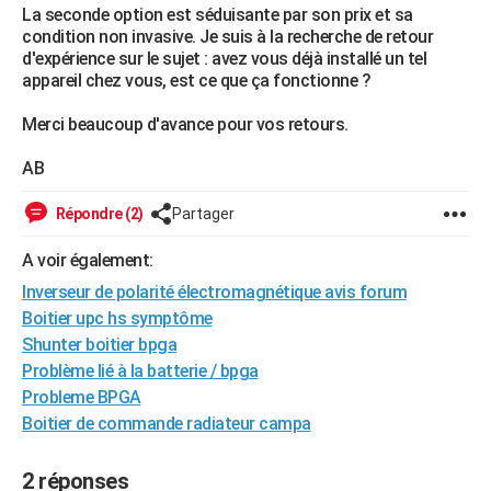
La seconde option est séduisante par son prix et sa
City break
Voyage de noces
Climat
Destinations
Voyage nature
Forum
+
PHOTO
condition non invasive. Je suis à la recherche de retour
d'expérience sur le sujet : avez vous déjà installé un tel
GUIDES D'ACHAT
appareil chez vous, est ce que ça fonctionne ?
BONS PLANS
Merci beaucoup d'avance pour vos retours.
CARTE DE VOEUX
AB
Carte Bonne année
Carte Pâques
Carte de Noël
Carte Saint-Valentin
Carte d'anniversaire
DICTIONNAIRE
Répondre (2)
Partager
Biographies
Expressions
Dictionnaire
Citations
Proverbes
PROGRAMME TV
A voir également:
Inverseur de polarité électromagnétique avis forum
COPAINS D'AVANT
Boitier upc hs symptôme
Se connecter
Collèges
Universités
Service militaire
S'inscrire
Lycées
Primaires
Entreprises
Avis de recherche
AVIS DE DÉCÈS
Shunter boitier bpga
Problème lié à la batterie / bpga
FORUM
Probleme BPGA
Lifestyle
Sport
Television
Cinema
Bricolage
Culture
Auto
Voyage
Boitier de commande radiateur campa
2 réponses