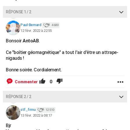
RÉPONSE 1 / 2
Paul-Bernard
4 680
12 févr. 2022 à 22:55
Bonsoir
AntoAB
.
Ce "boîtier géomagnétique" a tout l'air d'être un attrape-
nigauds !
Bonne soirée. Cordialement.
0
Commenter
RÉPONSE 2 / 2
stf_frmu
12 510
13 févr. 2022 à 08:17
Bjr