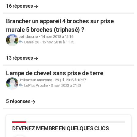
16 réponses
Brancher un appareil 4 broches sur prise
murale 5 broches (triphasé) ?
petitbeurre
-
14 nov. 2018 à 15:16
Daniel 26
-
15 nov. 2018 à 11:15
13 réponses
Lampe de chevet sans prise de terre
Utilisateur anonyme
-
29 juil. 2015 à 18:27
LePlusProche
-
3 nov. 2023 à 21:53
5 réponses
DEVENEZ MEMBRE EN QUELQUES CLICS