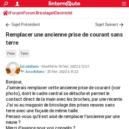
ACTUALITÉS
Forum
Forum Bricolage
Connexion
Electricité
S'inscrire
Rechercher
Société
Education
Villes
Politique
Faits Divers
Monde
+
SPORT
Sujet Précédent
Sujet Suivant
Football
Cyclisme
Forum
Coupe du monde 2026
Tennis
Rugby
CULTURE
Remplacer une ancienne prise de courant sans
TNT
Cinéma
Musique
Programme TV
Streaming
Sorties cinéma
+
terre
FINANCE
Impôts
Immobilier
Banque
Crédit
Retraite
Epargne
Risques naturels par ville
Assurance
AUTO
Prise
Terre
Réserver un essai
Berlines
Forum auto
Essais
Citadines
SUV
+
HIGH-TECH
lucodidiano
-
Modifié le 18 févr. 2022 à 12:31
lucodidiano
-
25 févr. 2022 à 15:22
Meilleur smartphone
Ordinateurs
Guide high-tech
Mobiles
Internet
Jeux vidéo
+
BRICOLAGE
Bonjour,
J'aimerais remplacer cette ancienne prise de courant (voir
Aménagement intérieur
Cuisine
Jardinage
+
Forum
Extérieur
Salle de bains
Rangement
WEEK-END
photo), dont le cadre central se détache et permet le
contact direct de la main avec les broches, par une récente.
Escapades
Expositions
Week-end nature
Guides de France
Patrimoine
Musées
+
LIFESTYLE
J'ai vu au magasin de bricolage des prises neuves sans
terre avec une façade de même taille.
Bien-être
Mode
+
Art de vivre
Loisirs
Modes de vie
SANTE
Pensez-vous qu'il est aisé de remplacer l'ancienne par une
neuve ?
Guide de la santé
Médicaments
+
Alimentation
Maladies
Sommeil
VOYAGE
Merci d'avance pour vos conseils ?