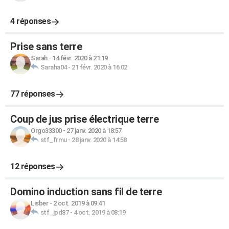
4 réponses
Prise sans terre
Sarah
-
14 févr. 2020 à 21:19
Saraha04
-
21 févr. 2020 à 16:02
77 réponses
Coup de jus prise électrique terre
Orgo33300
-
27 janv. 2020 à 18:57
stf_frmu
-
28 janv. 2020 à 14:58
12 réponses
Domino induction sans fil de terre
Lisber
-
2 oct. 2019 à 09:41
stf_jpd87
-
4 oct. 2019 à 08:19