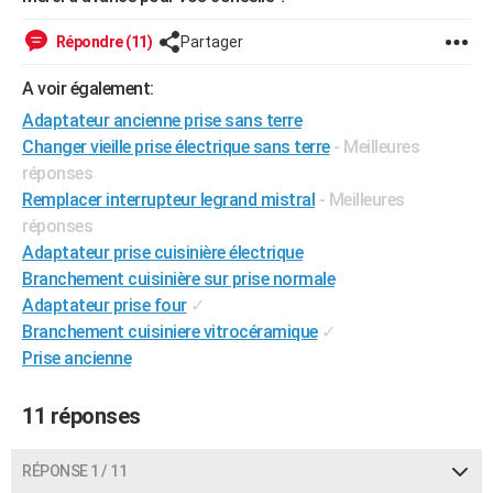
City break
Voyage de noces
Climat
Destinations
Voyage nature
Forum
+
PHOTO
Répondre (11)
Partager
GUIDES D'ACHAT
A voir également:
BONS PLANS
Adaptateur ancienne prise sans terre
Changer vieille prise électrique sans terre
- Meilleures
CARTE DE VOEUX
réponses
Remplacer interrupteur legrand mistral
- Meilleures
Carte Bonne année
Carte Pâques
Carte de Noël
Carte Saint-Valentin
Carte d'anniversaire
DICTIONNAIRE
réponses
Biographies
Expressions
Dictionnaire
Citations
Proverbes
PROGRAMME TV
Adaptateur prise cuisinière électrique
Branchement cuisinière sur prise normale
COPAINS D'AVANT
Adaptateur prise four
✓
Branchement cuisiniere vitrocéramique
✓
Se connecter
Collèges
Universités
Service militaire
S'inscrire
Lycées
Primaires
Entreprises
Avis de recherche
AVIS DE DÉCÈS
Prise ancienne
FORUM
11 réponses
Lifestyle
Sport
Television
Cinema
Bricolage
Culture
Auto
Voyage
RÉPONSE 1 / 11