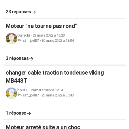
23 réponses
Moteur "ne tourne pas rond"
Dainichi
-
29 mars 2022 à 13:23
stf_jpd87
-
30 mars 2022 à 18:04
3 réponses
changer cable traction tondeuse viking
MB448T
boul80
-
24 mars 2022 à 12:04
stf_jpd87
-
25 mars 2022 à 06:43
1 réponse
Moteur arreté suite a un choc