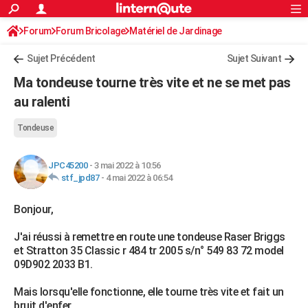
ACTUALITÉS
Forum
Forum Bricolage
Connexion
Matériel de Jardinage
S'inscrire
Rechercher
Société
Education
Villes
Politique
Faits Divers
Monde
+
SPORT
Sujet Précédent
Sujet Suivant
Football
Cyclisme
Forum
Coupe du monde 2026
Tennis
Rugby
CULTURE
Ma tondeuse tourne très vite et ne se met pas
TNT
Cinéma
Musique
Programme TV
Streaming
Sorties cinéma
+
au ralenti
FINANCE
Impôts
Immobilier
Banque
Crédit
Retraite
Epargne
Risques naturels par ville
Assurance
AUTO
Tondeuse
Réserver un essai
Berlines
Forum auto
Essais
Citadines
SUV
+
HIGH-TECH
JPC45200
-
3 mai 2022 à 10:56
stf_jpd87
-
4 mai 2022 à 06:54
Meilleur smartphone
Ordinateurs
Guide high-tech
Mobiles
Internet
Jeux vidéo
+
BRICOLAGE
Bonjour,
Aménagement intérieur
Cuisine
Jardinage
+
Forum
Extérieur
Salle de bains
Rangement
WEEK-END
J'ai réussi à remettre en route une tondeuse Raser Briggs
Escapades
Expositions
Week-end nature
Guides de France
Patrimoine
Musées
+
LIFESTYLE
et Stratton 35 Classic r 484 tr 2005 s/n° 549 83 72 model
09D902 2033 B1.
Bien-être
Mode
+
Art de vivre
Loisirs
Modes de vie
SANTE
Mais lorsqu'elle fonctionne, elle tourne très vite et fait un
Guide de la santé
Médicaments
+
Alimentation
Maladies
Sommeil
VOYAGE
bruit d'enfer.