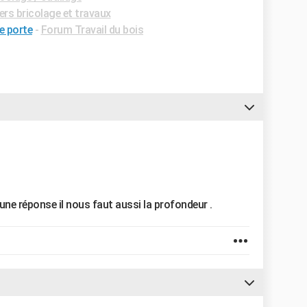
rs bricolage et travaux
e porte
-
Forum Travail du bois
une réponse il nous faut aussi la profondeur .