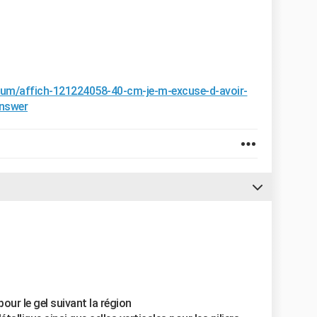
orum/affich-121224058-40-cm-je-m-excuse-d-avoir-
answer
our le gel suivant la région