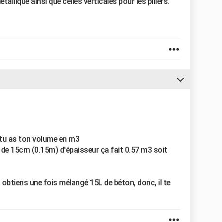
allique ainsi que celles verticales pour les piliers.
t tu as ton volume en m3
l de 15cm (0.15m) d'épaisseur ça fait 0.57 m3 soit
 obtiens une fois mélangé 15L de béton, donc, il te