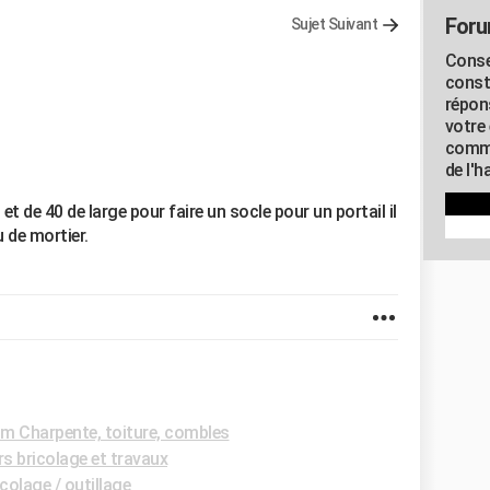
Foru
Sujet Suivant
Conse
const
répon
votre 
commu
de l'h
et de 40 de large pour faire un socle pour un portail il
 de mortier.
m Charpente, toiture, combles
s bricolage et travaux
colage / outillage