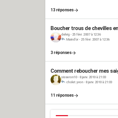
13 réponses
Boucher trous de chevilles en
delvig
-
25 févr. 2007 à 12:36
Maind'or
-
25 févr. 2007 à 12:36
3 réponses
Comment reboucher mes saig
sisseron10
-
8 janv. 2010 à 21:03
cholet.yvon
-
8 janv. 2010 à 21:03
11 réponses