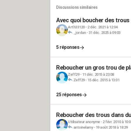
Discussions similaires
Avec quoi boucher des trous 
Arth33120
-
2 déc. 2021 à 12:04
_jordan
-
31 déc. 2025 à 09:03
5 réponses
Reboucher un gros trou de pla
Zeff29
-
11 déc. 2015 à 23:08
Zeff29
-
15 déc. 2015 à 13:01
25 réponses
Reboucher des trous dans du
Utilisateur anonyme
-
2 févr. 2010 à 10:0
antoinelamy
-
19 août 2018 à 18:29