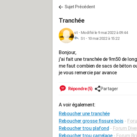
Sujet Précédent
Tranchée
st
-
Modifié le 9 mai 2022 à 09:44
St -
10 mai 2022 à 15:22
Bonjour,
j'ai fait une tranchée de 9m50 de long 
me faut combien de sacs de béton ou
je vous remercie par avance
Répondre (5)
Partager
A voir également:
Reboucher une tranchée
Reboucher grosse fissure bois
-
Foru
Reboucher trou plafond
-
Forum Diver
Reboucher trou carrelage
-
Forum Bri