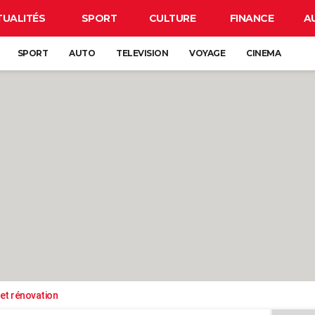
TUALITÉS
SPORT
CULTURE
FINANCE
A
SPORT
AUTO
TELEVISION
VOYAGE
CINEMA
et rénovation