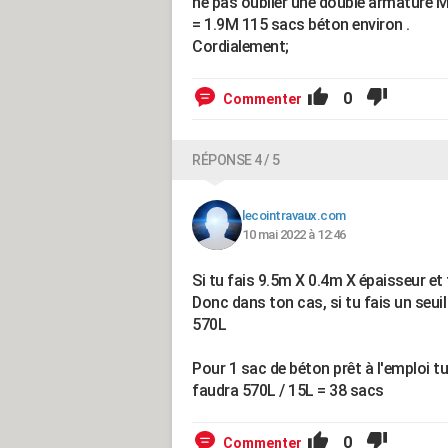
ne pas oublier une double armature Mét
= 1.9M 115 sacs béton environ .
Cordialement;
0
Commenter
RÉPONSE 4 / 5
lecointravaux.com
10 mai 2022 à 12:46
Si tu fais 9.5m X 0.4m X épaisseur e
Donc dans ton cas, si tu fais un seui
570L
Pour 1 sac de béton prêt à l'emploi tu
faudra 570L / 15L = 38 sacs
0
Commenter