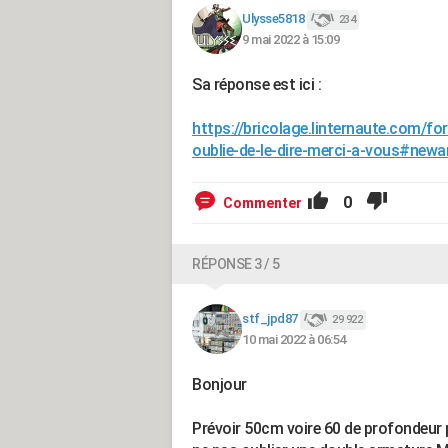
Ulysse5818
234
9 mai 2022 à 15:09
Sa réponse est ici :
https://bricolage.linternaute.com/f
oublie-de-le-dire-merci-a-vous#new
0
Commenter
RÉPONSE 3 / 5
stf_jpd87
29 922
10 mai 2022 à 06:54
Bonjour
Prévoir 50cm voire 60 de profondeur p