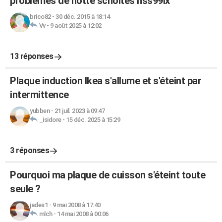
problémes de hotte scholtes hss99ix
brico82
-
30 déc. 2015 à 18:14
Vv
-
9 août 2025 à 12:02
13 réponses
Plaque induction Ikea s'allume et s'éteint par
intermittence
yubben
-
21 juil. 2023 à 09:47
_isidore
-
15 déc. 2025 à 15:29
3 réponses
Pourquoi ma plaque de cuisson s'éteint toute
seule ?
jades1
-
9 mai 2008 à 17:40
mlch
-
14 mai 2008 à 00:06