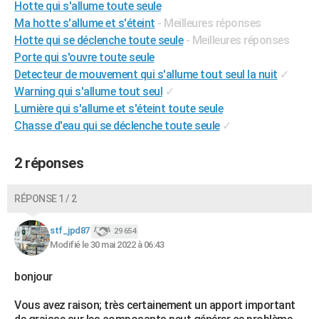
Hotte qui s'allume toute seule
City break
Voyage de noces
Climat
Destinations
Voyage nature
Forum
+
PHOTO
Ma hotte s'allume et s'éteint
- Meilleures réponses
Hotte qui se déclenche toute seule
- Meilleures réponses
GUIDES D'ACHAT
Porte qui s'ouvre toute seule
Detecteur de mouvement qui s'allume tout seul la nuit
✓
BONS PLANS
Warning qui s'allume tout seul
✓
CARTE DE VOEUX
Lumière qui s'allume et s'éteint toute seule
Chasse d'eau qui se déclenche toute seule
✓
Carte Bonne année
Carte Pâques
Carte de Noël
Carte Saint-Valentin
Carte d'anniversaire
DICTIONNAIRE
Biographies
Expressions
Dictionnaire
Citations
Proverbes
2 réponses
PROGRAMME TV
COPAINS D'AVANT
RÉPONSE 1 / 2
Se connecter
Collèges
Universités
Service militaire
S'inscrire
Lycées
Primaires
Entreprises
Avis de recherche
AVIS DE DÉCÈS
stf_jpd87
29 654
Modifié le 30 mai 2022 à 06:43
FORUM
Lifestyle
Sport
Television
Cinema
Bricolage
Culture
Auto
Voyage
bonjour
Vous avez raison; très certainement un apport important