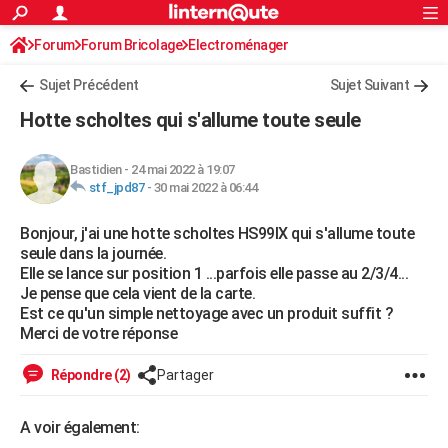
ACTUALITÉS
Forum
Forum Bricolage
Connexion
Electroménager
S'inscrire
Rechercher
Société
Education
Villes
Politique
Faits Divers
Monde
+
SPORT
Sujet Précédent
Sujet Suivant
Football
Cyclisme
Forum
Coupe du monde 2026
Tennis
Rugby
CULTURE
Hotte scholtes qui s'allume toute seule
TNT
Cinéma
Musique
Programme TV
Streaming
Sorties cinéma
+
FINANCE
Bastidien
-
24 mai 2022 à 19:07
Impôts
Immobilier
Banque
Crédit
Retraite
Epargne
Risques naturels par ville
Assurance
AUTO
stf_jpd87
-
30 mai 2022 à 06:44
Réserver un essai
Berlines
Forum auto
Essais
Citadines
SUV
+
HIGH-TECH
Bonjour, j'ai une hotte scholtes HS99IX qui s'allume toute
seule dans la journée.
Meilleur smartphone
Ordinateurs
Guide high-tech
Mobiles
Internet
Jeux vidéo
+
BRICOLAGE
Elle se lance sur position 1 ...parfois elle passe au 2/3/4...
Je pense que cela vient de la carte.
Aménagement intérieur
Cuisine
Jardinage
+
Forum
Extérieur
Salle de bains
Rangement
WEEK-END
Est ce qu'un simple nettoyage avec un produit suffit ?
Merci de votre réponse
Escapades
Expositions
Week-end nature
Guides de France
Patrimoine
Musées
+
LIFESTYLE
Répondre (2)
Partager
Bien-être
Mode
+
Art de vivre
Loisirs
Modes de vie
SANTE
A voir également:
Guide de la santé
Médicaments
+
Alimentation
Maladies
Sommeil
VOYAGE