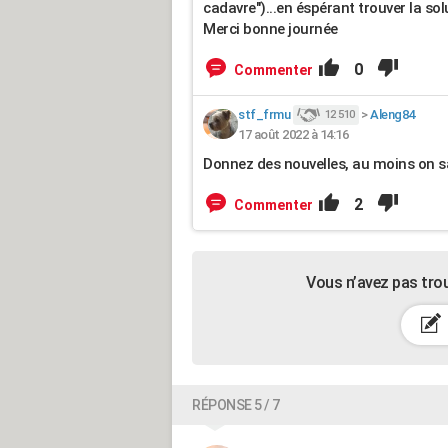
cadavre")...en éspérant trouver la so
Merci bonne journée
0
Commenter
stf_frmu
>
Aleng84
12 510
17 août 2022 à 14:16
Donnez des nouvelles, au moins on sa
2
Commenter
Vous n’avez pas tro
RÉPONSE 5 / 7