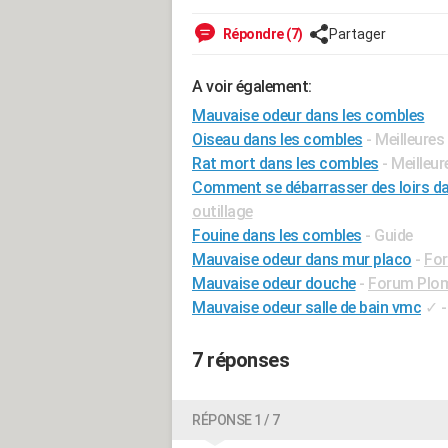
Répondre (7)
Partager
A voir également:
Mauvaise odeur dans les combles
Oiseau dans les combles
- Meilleure
Rat mort dans les combles
- Meilleu
Comment se débarrasser des loirs da
outillage
Fouine dans les combles
- Guide
Mauvaise odeur dans mur placo
-
For
Mauvaise odeur douche
-
Forum Plom
Mauvaise odeur salle de bain vmc
✓
7 réponses
RÉPONSE 1 / 7