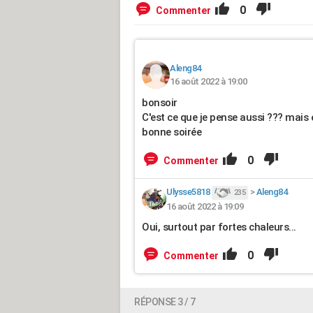
0
Commenter
Aleng84
16 août 2022 à 19:00
bonsoir
C'est ce que je pense aussi ??? mais 
bonne soirée
0
Commenter
Ulysse5818
>
Aleng84
235
16 août 2022 à 19:09
Oui, surtout par fortes chaleurs...
0
Commenter
RÉPONSE 3 / 7