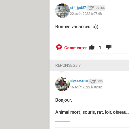
stf_jpd87
29 966
22 août 2022 à 07:48
Bonnes vacances :o))
1
Commenter
RÉPONSE 2 / 7
Ulysse5818
235
16 août 2022 à 18:02
Bonjour,
Animal mort, souris, rat, loir, oiseau..