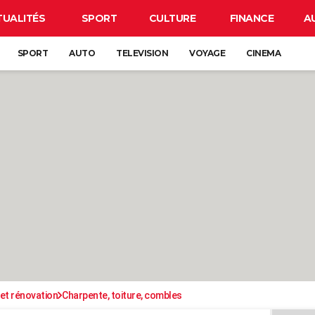
TUALITÉS
SPORT
CULTURE
FINANCE
A
SPORT
AUTO
TELEVISION
VOYAGE
CINEMA
et rénovation
Charpente, toiture, combles