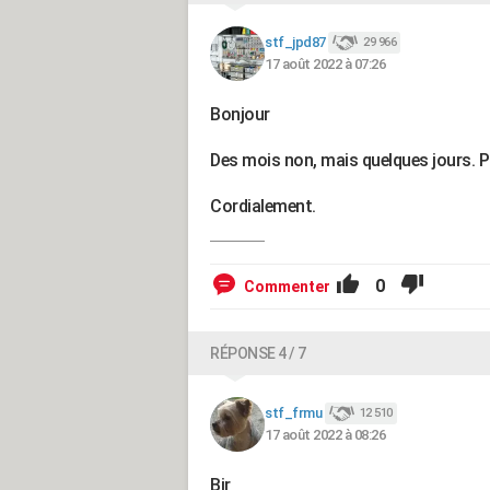
stf_jpd87
29 966
17 août 2022 à 07:26
Bonjour
Des mois non, mais quelques jours. Pl
Cordialement.
0
Commenter
RÉPONSE 4 / 7
stf_frmu
12 510
17 août 2022 à 08:26
Bjr