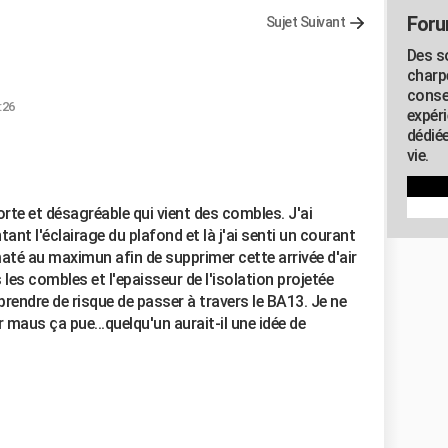
Foru
Sujet Suivant
Des s
charp
conse
:26
expér
dédiée
vie.
orte et désagréable qui vient des combles. J'ai
ant l'éclairage du plafond et là j'ai senti un courant
maté au maximun afin de supprimer cette arrivée d'air
les combles et l'epaisseur de l'isolation projetée
prendre de risque de passer à travers le BA13. Je ne
 maus ça pue...quelqu'un aurait-il une idée de