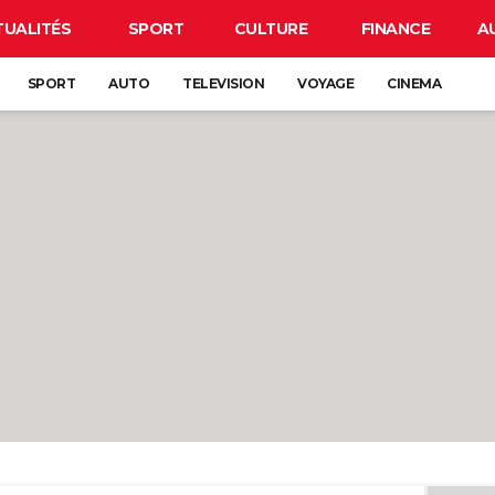
TUALITÉS
SPORT
CULTURE
FINANCE
A
SPORT
AUTO
TELEVISION
VOYAGE
CINEMA