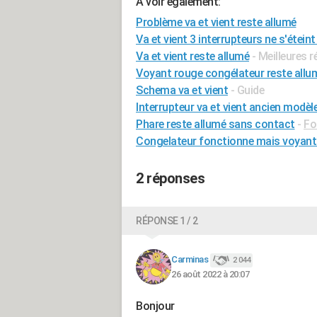
A voir également:
Problème va et vient reste allumé
Va et vient 3 interrupteurs ne s'éteint
Va et vient reste allumé
- Meilleures 
Voyant rouge congélateur reste allu
Schema va et vient
- Guide
Interrupteur va et vient ancien modèl
Phare reste allumé sans contact
-
Fo
Congelateur fonctionne mais voyant 
2 réponses
RÉPONSE 1 / 2
Carminas
2 044
26 août 2022 à 20:07
Bonjour