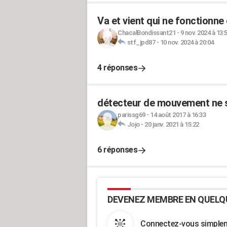
Va et vient qui ne fonctionne
ChacalBondissant21
-
9 nov. 2024 à 13:
stf_jpd87
-
10 nov. 2024 à 20:04
4 réponses
détecteur de mouvement ne s
parissg69
-
14 août 2017 à 16:33
Jojo
-
20 janv. 2021 à 15:22
6 réponses
DEVENEZ MEMBRE EN QUELQ
Connectez-vous simpleme