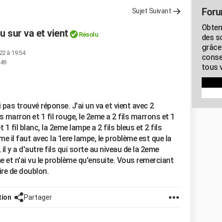
Foru
Sujet Suivant
Obten
 sur va et vient
Résolu
des s
grâce
22 à 19:54
conse
:49
tous v
 pas trouvé réponse. J'ai un va et vient avec 2
s marron et 1 fil rouge, le 2eme a 2 fils marrons et 1
t 1 fil blanc, la 2eme lampe a 2 fils bleus et 2 fils
e il faut avec la 1ere lampe, le problème est que la
l y a d'autre fils qui sorte au niveau de la 2eme
e et n'ai vu le problème qu'ensuite. Vous remerciant
ire de doublon.
tion
Partager