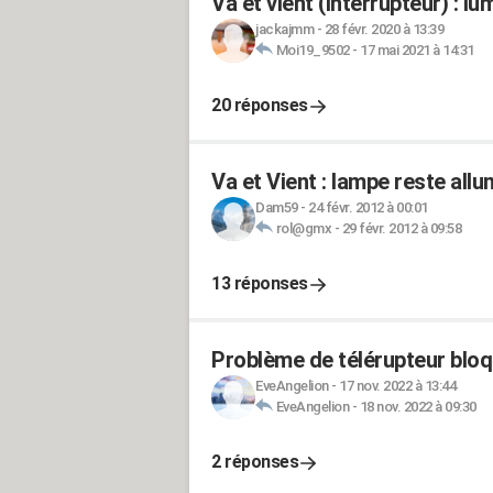
Va et vient (interrupteur) : l
jackajmm
-
28 févr. 2020 à 13:39
Moi19_9502
-
17 mai 2021 à 14:31
20 réponses
Va et Vient : lampe reste all
Dam59
-
24 févr. 2012 à 00:01
rol@gmx
-
29 févr. 2012 à 09:58
13 réponses
Problème de télérupteur blo
EveAngelion
-
17 nov. 2022 à 13:44
EveAngelion
-
18 nov. 2022 à 09:30
2 réponses