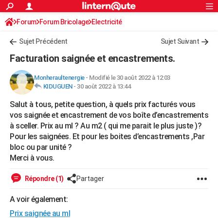
ACTUALITÉS
Forum
Forum Bricolage
Connexion
Electricité
S'inscrire
Rechercher
Société
Education
Villes
Politique
Faits Divers
Monde
+
SPORT
Sujet Précédent
Sujet Suivant
Football
Cyclisme
Forum
Coupe du monde 2026
Tennis
Rugby
CULTURE
Facturation saignée et encastrements.
TNT
Cinéma
Musique
Programme TV
Streaming
Sorties cinéma
+
FINANCE
Monheraultenergie
-
Modifié le 30 août 2022 à 12:03
KIDUGUEN
-
30 août 2022 à 13:44
Impôts
Immobilier
Banque
Crédit
Retraite
Epargne
Risques naturels par ville
Assurance
AUTO
Salut à tous, petite question, à quels prix facturés vous
Réserver un essai
Berlines
Forum auto
Essais
Citadines
SUV
+
HIGH-TECH
vos saignée et encastrement de vos boîte d’encastrements
à sceller. Prix au ml ? Au m2 ( qui me parait le plus juste )?
Meilleur smartphone
Ordinateurs
Guide high-tech
Mobiles
Internet
Jeux vidéo
+
BRICOLAGE
Pour les saignées. Et pour les boites d’encastrements ,Par
bloc ou par unité ?
Aménagement intérieur
Cuisine
Jardinage
+
Forum
Extérieur
Salle de bains
Rangement
WEEK-END
Merci à vous.
Escapades
Expositions
Week-end nature
Guides de France
Patrimoine
Musées
+
LIFESTYLE
Répondre (1)
Partager
Bien-être
Mode
+
Art de vivre
Loisirs
Modes de vie
SANTE
A voir également:
Guide de la santé
Médicaments
+
Alimentation
Maladies
Sommeil
VOYAGE
Prix saignée au ml