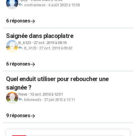
contrariness
-
6 août 2023 à 15:58
6 réponses
Saignée dans placoplatre
B_6123
-
27 oct. 2019 à 08:19
B_6123
-
27 oct. 2019 à 09:42
6 réponses
Quel enduit utiliser pour reboucher une
saignée ?
freva
-
13 oct. 2010 à 12:51
loloweeds
-
27 juin 2015 à 13:11
9 réponses