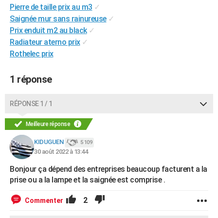
Pierre de taille prix au m3
✓
City break
Voyage de noces
Climat
Destinations
Voyage nature
Forum
+
PHOTO
Saignée mur sans rainureuse
✓
Prix enduit m2 au black
✓
GUIDES D'ACHAT
Radiateur aterno prix
✓
BONS PLANS
Rothelec prix
CARTE DE VOEUX
1 réponse
Carte Bonne année
Carte Pâques
Carte de Noël
Carte Saint-Valentin
Carte d'anniversaire
DICTIONNAIRE
RÉPONSE 1 / 1
Biographies
Expressions
Dictionnaire
Citations
Proverbes
PROGRAMME TV
Meilleure réponse
COPAINS D'AVANT
KIDUGUEN
5 109
Se connecter
Collèges
Universités
Service militaire
S'inscrire
Lycées
Primaires
Entreprises
Avis de recherche
AVIS DE DÉCÈS
30 août 2022 à 13:44
Bonjour ça dépend des entreprises beaucoup facturent a la
FORUM
prise ou a la lampe et la saignée est comprise .
Lifestyle
Sport
Television
Cinema
Bricolage
Culture
Auto
Voyage
2
Commenter