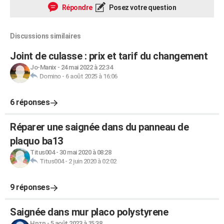
Répondre
Posez votre question
Discussions similaires
Joint de culasse : prix et tarif du changement
Jo-Manix
-
24 mai 2022 à 22:34
Domino
-
6 août 2025 à 16:06
6 réponses
Réparer une saignée dans du panneau de
plaquo ba13
Titus004
-
30 mai 2020 à 08:28
Titus004
-
2 juin 2020 à 02:02
9 réponses
Saignée dans mur placo polystyrene
Hpzp
-
5 août 2023 à 15:38