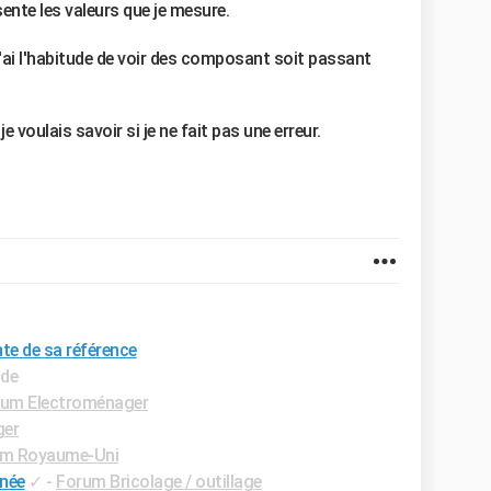
ente les valeurs que je mesure.
j'ai l'habitude de voir des composant soit passant
 voulais savoir si je ne fait pas une erreur.
te de sa référence
ide
um Electroménager
ger
m Royaume-Uni
inée
✓
-
Forum Bricolage / outillage