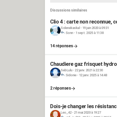
Discussions similaires
Clio 4 : carte non reconnue,
Solenekaskal
-
19 juin 2020 à 09:31
Sonn
-
1 sept. 2025 à 11:38
14 réponses
Chaudiere gaz frisquet hydr
SebLulu
-
22 janv. 2021 à 22:30
Sidonie
-
12 janv. 2025 à 14:48
2 réponses
Dois-je changer les résistan
Leo_42
-
21 mai 2020 à 19:27