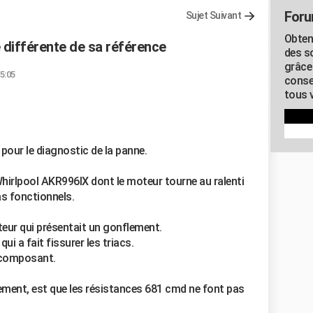
Foru
Sujet Suivant
Obten
 différente de sa référence
des s
grâce
15:05
conse
tous v
 pour le diagnostic de la panne.
Whirlpool AKR996IX dont le moteur tourne au ralenti
as fonctionnels.
teur qui présentait un gonflement.
ui a fait fissurer les triacs.
e composant.
lement, est que les résistances 681 cmd ne font pas