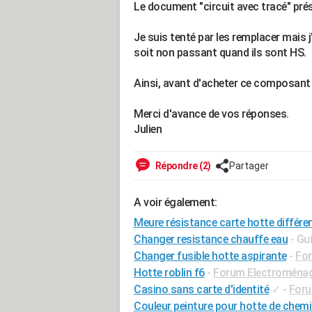
Le document "circuit avec tracé" prés
Je suis tenté par les remplacer mais 
soit non passant quand ils sont HS.
Ainsi, avant d'acheter ce composant je
Merci d'avance de vos réponses.
Julien
Répondre (2)
Partager
A voir également:
Meure résistance carte hotte différen
Changer resistance chauffe eau
- Gu
Changer fusible hotte aspirante
-
For
Hotte roblin f6
-
Forum Electroména
Casino sans carte d'identité
✓
-
Foru
Couleur peinture pour hotte de chem