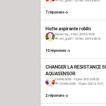
stf_jpd87
-
22 févr. 2025 à 08:57
7 réponses
Hotte aspirante roblin
Mister-Sg
-
6 févr. 2019 à 10:25
stf_jpd87
-
10 févr. 2019 à 08:18
10 réponses
CHANGER LA RESISTANCE SU
AQUASENSOR
CHARLOUBI
-
13 janv. 2021 à 09:28
CHARLOUBI
-
13 janv. 2021 à 13:41
2 réponses