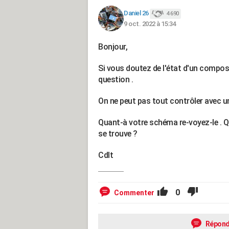
Daniel 26
4 690
9 oct. 2022 à 15:34
Bonjour,
Si vous doutez de l'état d'un compos
question .
On ne peut pas tout contrôler avec un
Quant-à votre schéma re-voyez-le . Que
se trouve ?
Cdlt
0
Commenter
Répond