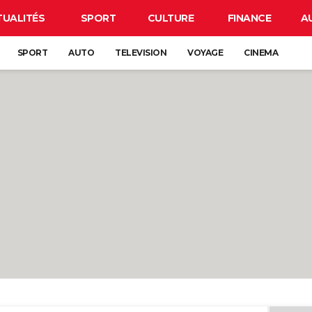
TUALITÉS
SPORT
CULTURE
FINANCE
A
SPORT
AUTO
TELEVISION
VOYAGE
CINEMA